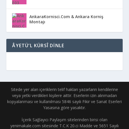
AnkaraKornisci.Com & Ankara Korniş
Montajı
ÂYETÜ’L KÜRSÎ DINLE
Sitede yer alan içeriklerin telif hakları yazarların kendilerine
veya yetki verdikleri kişilere aittir. Eserlerin izin alınmadan
kopyalanması ve kullanılması 5846 sayılı Fikir ve Sanat Eserleri
Yasasına göre yasaktır.
İçerik Sağlayıcı Paylaşım sitelerinden birisi olan
yenimakale.com sitesinde T.C.K 20.ci Madde ve 5651 Sayılı