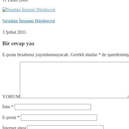
Sıradan İnsanın Düşüncesi
3 Şubat 2011
Bir cevap yaz
E-posta hesabınız yayımlanmayacak.
Gerekli alanlar
*
ile işaretlenmiş
YORUM
İsim
*
E-posta
*
İnternet sitesi