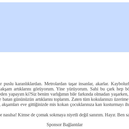
puslu karanlıklardan. Metrolardan taşar insanlar, akarlar. Kaybolur
 akşam artıklarını görüyorum. Yine yürüyorum. Sahi bu çark hep b
eden yapayım ki?
Siz benim varlığımın bile farkında olmadan yaşarken, ar
an gününüzün artıklarını toplarım. Zaten tüm kokularınızı üzerime çe
n, akşamları eve gittiğinizde mis kokan çocuklarınıza kan kusturmayı
 nasılsa! Kimse de çomak sokmaya niyetli değil sanırım. Hayır. Ben sa
Sponsor Bağlantılar