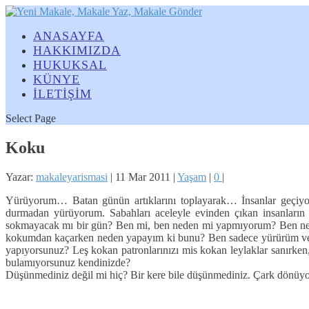
ANASAYFA
HAKKIMIZDA
HUKUKSAL
KÜNYE
İLETİŞİM
Select Page
Koku
Yazar:
makaleyarismasi
|
11 Mar 2011
|
Yaşam
|
0
|
Yürüyorum… Batan günün artıklarını toplayarak… İnsanlar geçiyor 
durmadan yürüyorum. Sabahları aceleyle evinden çıkan insanların
sokmayacak mı bir gün? Ben mi, ben neden mi yapmıyorum? Ben n
kokumdan kaçarken neden yapayım ki bunu? Ben sadece yürürüm ve bat
yapıyorsunuz? Leş kokan patronlarınızı mis kokan leylaklar sanırke
bulamıyorsunuz kendinizde?
Düşünmediniz değil mi hiç? Bir kere bile düşünmediniz. Çark dönüyor