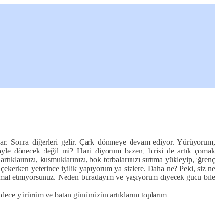
lar. Sonra diğerleri gelir. Çark dönmeye devam ediyor. Yürüyorum,
öyle dönecek değil mi? Hani diyorum bazen, birisi de artık çomak
tıklarınızı, kusmuklarınızı, bok torbalarınızı sırtıma yükleyip, iğrenç
kerken yeterince iyilik yapıyorum ya sizlere. Daha ne? Peki, siz ne
 ihmal etmiyorsunuz. Neden buradayım ve yaşıyorum diyecek gücü bile
dece yürürüm ve batan gününüzün artıklarını toplarım.