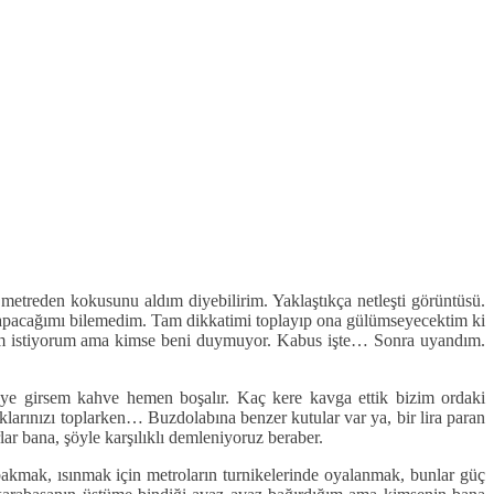
etreden kokusunu aldım diyebilirim. Yaklaştıkça netleşti görüntüsü.
e yapacağımı bilemedim. Tam dikkatimi toplayıp ona gülümseyecektim ki
rdım istiyorum ama kimse beni duymuyor. Kabus işte… Sonra uyandım.
ye girsem kahve hemen boşalır. Kaç kere kavga ettik bizim ordaki
klarınızı toplarken… Buzdolabına benzer kutular var ya, bir lira paran
ar bana, şöyle karşılıklı demleniyoruz beraber.
kmak, ısınmak için metroların turnikelerinde oyalanmak, bunlar güç