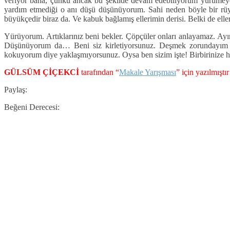
veriyor bana, çünkü ancak bu şekilde devam edebiliyorum yürümeye
yardım etmediği o anı düşü düşünüyorum. Sahi neden böyle bir rü
büyükçedir biraz da. Ve kabuk bağlamış ellerimin derisi. Belki de
Yürüyorum. Artıklarınız beni bekler. Çöpçüler onları anlayamaz. Ayırt
Düşünüyorum da… Beni siz kirletiyorsunuz. Deşmek zorundayım tüm a
kokuyorum diye yaklaşmıyorsunuz. Oysa ben sizim işte! Birbirinize 
GÜLSÜM ÇİÇEKCİ
tarafından “
Makale Yarışması
” için yazılmışt
Paylaş:
Beğeni Derecesi: