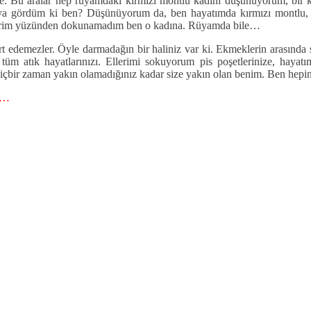
. Bu aralar hep rüyamdaki kırmızı montlu kadını düşünüyorum, bir 
ya gördüm ki ben? Düşünüyorum da, ben hayatımda kırmızı montlu, 
 ellerim yüzünden dokunamadım ben o kadına. Rüyamda bile…
 edemezler. Öyle darmadağın bir haliniz var ki. Ekmeklerin arasında sa
tık hayatlarınızı. Ellerimi sokuyorum pis poşetlerinize, hayatıma s
hiçbir zaman yakın olamadığınız kadar size yakın olan benim. Ben hep
ır…