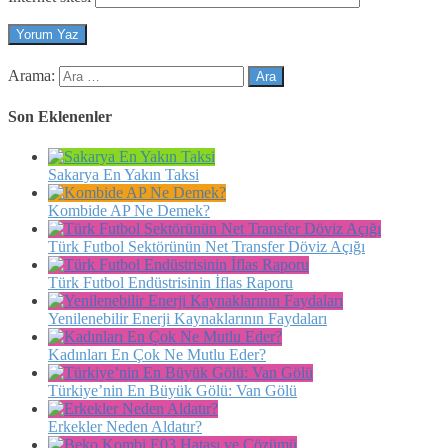
Arama:
Son Eklenenler
Sakarya En Yakın Taksi
Kombide AP Ne Demek?
Türk Futbol Sektörünün Net Transfer Döviz Açığı
Türk Futbol Endüstrisinin İflas Raporu
Yenilenebilir Enerji Kaynaklarının Faydaları
Kadınları En Çok Ne Mutlu Eder?
Türkiye’nin En Büyük Gölü: Van Gölü
Erkekler Neden Aldatır?