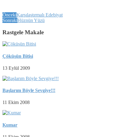
Önceki
Karşılaştırmalı Edebiyat
Sonraki
Hüznün Yüzü
Rastgele Makale
Çöküşün Bitişi
13 Eylül 2009
Başlarım Böyle Sevgiye!!!
11 Ekim 2008
Kumar
11 Ekim 2008