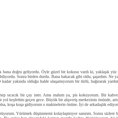
bana doğru geliyordu. Öyle güzel bir kokusu vardı ki, yaklaşık yüz m
ayabiliyordu. Sonra birden durdu. Bana bakacak gibi oldu, şaşırdım. N
 O kadar yakında olduğu halde ulaşamıyorum bir türlü, bağırarak ya
hep sıcacık bir çay ister. Ama malum ya, pis kokuyorum. Bir kahve
r yol keşfettim geçen gece. Büyük bir alışveriş merkezinin önünde, artı
lsa, koşa koşa gidiyorum o makinelerin önüne. İyi de arkadaşlık ediyorl
üyorum. Yürümek düşünmemi kolaylaştırıyor sanırım. Sonra sizlere ba