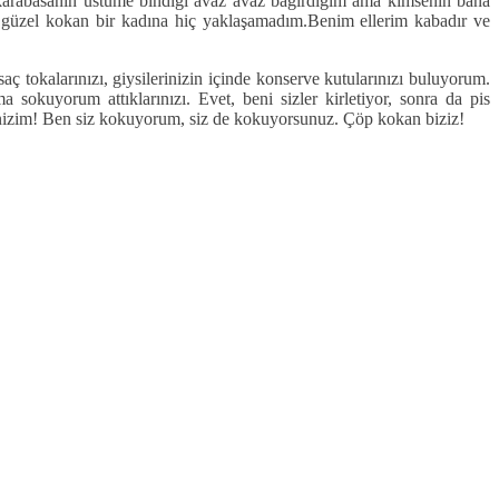
karabasanın üstüme bindiği avaz avaz bağırdığım ama kimsenin bana
güzel kokan bir kadına hiç yaklaşamadım.Benim ellerim kabadır ve
ç tokalarınızı, giysilerinizin içinde konserve kutularınızı buluyorum.
okuyorum attıklarınızı. Evet, beni sizler kirletiyor, sonra da pis
inizim! Ben siz kokuyorum, siz de kokuyorsunuz. Çöp kokan biziz!