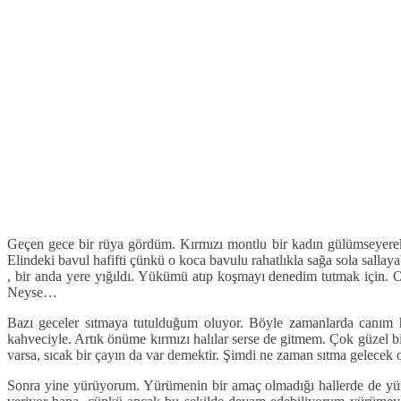
Geçen gece bir rüya gördüm. Kırmızı montlu bir kadın gülümseyerek 
Elindeki bavul hafifti çünkü o koca bavulu rahatlıkla sağa sola sall
, bir anda yere yığıldı. Yükümü atıp koşmayı denedim tutmak için.
Neyse…
Bazı geceler sıtmaya tutulduğum oluyor. Böyle zamanlarda canım 
kahveciyle. Artık önüme kırmızı halılar serse de gitmem. Çok güzel bi
varsa, sıcak bir çayın da var demektir. Şimdi ne zaman sıtma gelecek o
Sonra yine yürüyorum. Yürümenin bir amaç olmadığı hallerde de yür