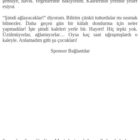
şemsiye, havlu. Yeğenlerime bakıyorum. Kalelerinin yerinde yeller
esiyor.
“Şimdi ağlayacaklar!” diyorum. Bilirim çünkü tutturdular mı susmak
bilmezler. Daha geçen gün bir külah dondurma için neler
yapmadılar! İşte şimdi kaleleri yerle bir. Hayret! Hiç tepki yok.
Üzülmüyorlar, ağlamıyorlar… Oysa kaç saat uğraşmışlardı o
kaleyle. Anlamadım gitti şu çocukları!
Sponsor Bağlantılar