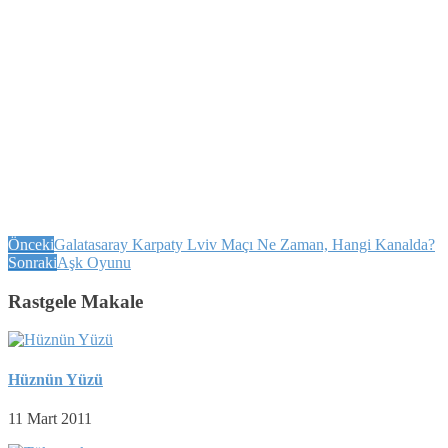
Önceki
Galatasaray Karpaty Lviv Maçı Ne Zaman, Hangi Kanalda?
Sonraki
Aşk Oyunu
Rastgele Makale
Hüznün Yüzü
11 Mart 2011