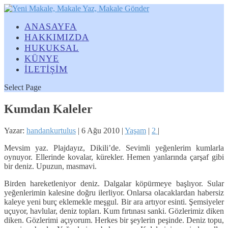
ANASAYFA
HAKKIMIZDA
HUKUKSAL
KÜNYE
İLETİŞİM
Select Page
Kumdan Kaleler
Yazar:
handankurtulus
|
6 Ağu 2010
|
Yaşam
|
2
|
Mevsim yaz. Plajdayız, Dikili’de. Sevimli yeğenlerim kumlarla
oynuyor. Ellerinde kovalar, kürekler. Hemen yanlarında çarşaf gibi
bir deniz. Upuzun, masmavi.
Birden hareketleniyor deniz. Dalgalar köpürmeye başlıyor. Sular
yeğenlerimin kalesine doğru ilerliyor. Onlarsa olacaklardan habersiz
kaleye yeni burç eklemekle meşgul. Bir ara artıyor esinti. Şemsiyeler
uçuyor, havlular, deniz topları. Kum fırtınası sanki. Gözlerimiz diken
diken. Gözlerimi açıyorum. Herkes bir şeylerin peşinde. Deniz topu,