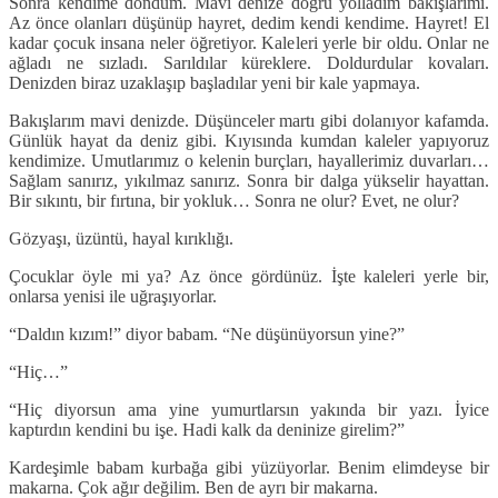
Sonra kendime döndüm. Mavi denize doğru yolladım bakışlarımı.
Az önce olanları düşünüp hayret, dedim kendi kendime. Hayret! El
kadar çocuk insana neler öğretiyor. Kaleleri yerle bir oldu. Onlar ne
ağladı ne sızladı. Sarıldılar küreklere. Doldurdular kovaları.
Denizden biraz uzaklaşıp başladılar yeni bir kale yapmaya.
Bakışlarım mavi denizde. Düşünceler martı gibi dolanıyor kafamda.
Günlük hayat da deniz gibi. Kıyısında kumdan kaleler yapıyoruz
kendimize. Umutlarımız o kelenin burçları, hayallerimiz duvarları…
Sağlam sanırız, yıkılmaz sanırız. Sonra bir dalga yükselir hayattan.
Bir sıkıntı, bir fırtına, bir yokluk… Sonra ne olur? Evet, ne olur?
Gözyaşı, üzüntü, hayal kırıklığı.
Çocuklar öyle mi ya? Az önce gördünüz. İşte kaleleri yerle bir,
onlarsa yenisi ile uğraşıyorlar.
“Daldın kızım!” diyor babam. “Ne düşünüyorsun yine?”
“Hiç…”
“Hiç diyorsun ama yine yumurtlarsın yakında bir yazı. İyice
kaptırdın kendini bu işe. Hadi kalk da deninize girelim?”
Kardeşimle babam kurbağa gibi yüzüyorlar. Benim elimdeyse bir
makarna. Çok ağır değilim. Ben de ayrı bir makarna.