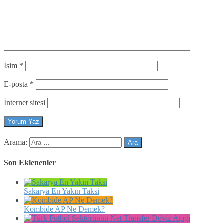
İsim
*
E-posta
*
İnternet sitesi
Arama:
Son Eklenenler
Sakarya En Yakın Taksi
Kombide AP Ne Demek?