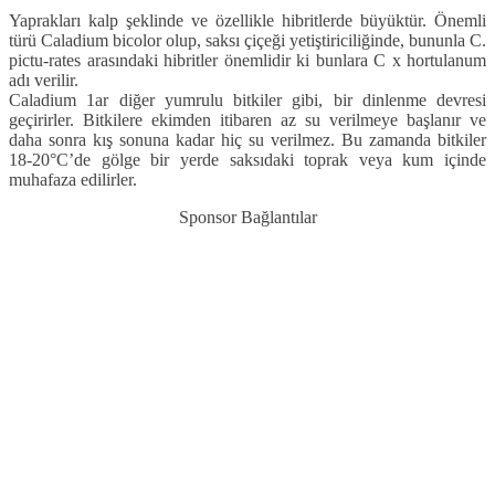
Yaprakları kalp şeklinde ve özellikle hibritlerde büyüktür. Önemli
türü Caladium bicolor olup, saksı çiçeği yetiştiriciliğinde, bununla C.
pictu-rates arasındaki hibritler önemlidir ki bunlara C x hortulanum
adı verilir.
Caladium 1ar diğer yumrulu bitkiler gibi, bir dinlenme devresi
geçirirler. Bitkilere ekimden itibaren az su verilmeye başlanır ve
daha sonra kış sonuna kadar hiç su verilmez. Bu zamanda bitkiler
18-20°C’de gölge bir yerde saksıdaki toprak veya kum içinde
muhafaza edilirler.
Sponsor Bağlantılar