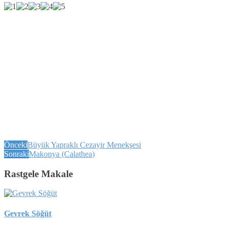
Önceki
Büyük Yapraklı Cezayir Menekşesi
Sonraki
Makonya (Calathea)
Rastgele Makale
Gevrek Söğüt