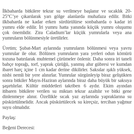
İlkbaharda bitkilere tekrar su verilmeye başlanır ve sıcaklık 20-
25°C’ye çıkarılarak yarı gölge alanlarda muhafaza edilir. Bitki
ilkbaharda ne kadar erken sürdürülürse sonbaharda o kadar iri
yumru elde edilir. İri yumru hatta yanında küçük yumru oluşumu
çok önemlidir. Zira Caladium’lar küçük yumrularla veya ana
yumruların bölünmesiyle üretilirler.
Üretim; Şubat-Mart aylarında yumruların bölünmesi veya yavru
yumrular ile olur. Bölünen yumruların yara yerleri odun kömürü
tozuna batırılarak muhtemel çürümeler önlenir. Daha sonra iri taneli
bahçe toprağı, torf, yaprak çürüğü, yanmış ahır gübresi ve kumdan
ibaret harç içine 1 cm kadar derine dikilirler. Saksılar ışıklı yüksek,
nisbi nemli bir yere alınırlar. Yumrular sürgünleyip biraz geliştikten
sonra bitkiler Mayıs-Haziran aylarında biraz daha büyük bir saksıya
şaşırtılırlar. Kültür müddetleri takriben 6 aydır. Ekim ayından
itibaren bitkilere verilen su miktarı tekrar azaltılır ve bitki gene
dinlenmeye alınır. Özellikle sıcak yaz aylarında yapraklarına su
püskürtülmelidir. Ancak püskürtülecek su kireçsiz, tercihan yağmur
suyu olmalıdır.
Paylaş:
Beğeni Derecesi: