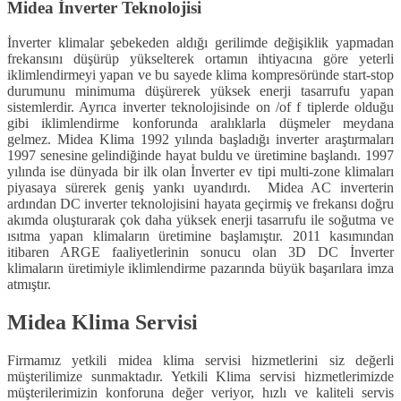
Midea İnverter Teknolojisi
İnverter klimalar şebekeden aldığı gerilimde değişiklik yapmadan
frekansını düşürüp yükselterek ortamın ihtiyacına göre yeterli
iklimlendirmeyi yapan ve bu sayede klima kompresöründe start-stop
durumunu minimuma düşürerek yüksek enerji tasarrufu yapan
sistemlerdir. Ayrıca inverter teknolojisinde on /of f tiplerde olduğu
gibi iklimlendirme konforunda aralıklarla düşmeler meydana
gelmez. Midea Klima 1992 yılında başladığı inverter araştırmaları
1997 senesine gelindiğinde hayat buldu ve üretimine başlandı. 1997
yılında ise dünyada bir ilk olan İnverter ev tipi multi-zone klimaları
piyasaya sürerek geniş yankı uyandırdı. Midea AC inverterin
ardından DC inverter teknolojisini hayata geçirmiş ve frekansı doğru
akımda oluşturarak çok daha yüksek enerji tasarrufu ile soğutma ve
ısıtma yapan klimaların üretimine başlamıştır. 2011 kasımından
itibaren ARGE faaliyetlerinin sonucu olan 3D DC İnverter
klimaların üretimiyle iklimlendirme pazarında büyük başarılara imza
atmıştır.
Midea Klima Servisi
Firmamız yetkili midea klima servisi hizmetlerini siz değerli
müşterilimize sunmaktadır. Yetkili Klima servisi hizmetlerimizde
müşterilerimizin konforuna değer veriyor, hızlı ve kaliteli servis