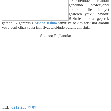
hizmetlerinde İstanbul
genelinde profesyonel
kadroları ile faaliyet
gösteren yetkili bayidir.
Bizimle irtibata geçerek
garantili / garantisiz
Midea Klima
tamir ve bakım servisini alabilir
veya yeni cihaz satışı için fiyat talebinde bulunabilirsiniz.
Sponsor Bağlantılar
TEL:
0212 255 77 07