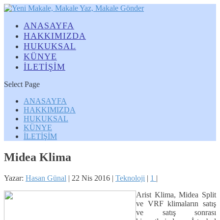
ANASAYFA
HAKKIMIZDA
HUKUKSAL
KÜNYE
İLETİŞİM
Select Page
ANASAYFA
HAKKIMIZDA
HUKUKSAL
KÜNYE
İLETİŞİM
Midea Klima
Yazar:
Hasan Günal
|
22 Nis 2016
|
Teknoloji
|
1
|
Arist Klima, Midea Split
ve VRF klimaların satış
ve satış sonrası