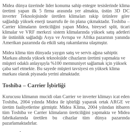
Midea dünya üzerinde lider konuma sahip entegre tesislerinde klima
üretimi yapan ilk 5 firma arasında yer almakta, üstün 3D DC
inverter Teknolojisinde üretilen klimaları rakip ürünlere göre
sağladığı yüksek enerji tasarrufu ile ön plana çıkmaktadır. Toshiba –
Carrier klimaların üreticiliğini yapan Midea, bireysel split, ticari
klimalar ve VRF merkezi sistem klimalarında yüksek satış adetleri
ile üstünlük sağladığı Asya ve Avrupa ve Afrika pazarının yanında
Amerikan pazarında da etkili satış rakamlarına ulaşmıştır.
Midea klima tüm dünyada yaygın satış ve servis ağına sahiptir.
Markası altında yüksek teknolojide cihazların üretimi yapmakta ve
müşteri odaklı anlayışıyla %100 memnuniyet sağlamak için yüksek
çaba sarf etmekte. Bu sayede müşteri tavsiyesi en yüksek klima
markası olarak piyasada yerini almaktadır.
Toshiba – Carrier İşbirliği
Kurucusu klimanın mucidi olan Carrier ve inverter klimayı icat eden
Toshiba, 2004 yılında Midea ile işbirliği yaparak ortak ARGE ve
üretim faaliyetlerine girmiştir. Midea Klima, 2004 yılından itibaren
tüm Toshiba ve Carrier klimaların üreticiliğini yapmakta ve Midea
fabrikalarında üretilen bu cihazlar tüm dünya pazarında
pazarlamaktadırlar.