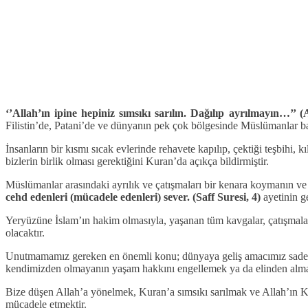
‘’Allah’ın ipine hepiniz sımsıkı sarılın. Dağılıp ayrılmayın…’’ (
Filistin’de, Patani’de ve dünyanın pek çok bölgesinde Müslümanlar 
İnsanların bir kısmı sıcak evlerinde rehavete kapılıp, çektiği teşbihi
bizlerin birlik olması gerektiğini Kuran’da açıkça bildirmiştir.
Müslümanlar arasındaki ayrılık ve çatışmaları bir kenara koymanın ve
cehd edenleri (mücadele edenleri) sever. (Saff Suresi, 4)
ayetinin g
Yeryüzüne İslam’ın hakim olmasıyla, yaşanan tüm kavgalar, çatışmala
olacaktır.
Unutmamamız gereken en önemli konu; dünyaya geliş amacımız sadece 
kendimizden olmayanın yaşam hakkını engellemek ya da elinden almak t
Bize düşen Allah’a yönelmek, Kuran’a sımsıkı sarılmak ve Allah’ın Kur
mücadele etmektir.