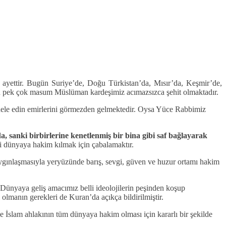
 ayettir. Bugün Suriye’de, Doğu Türkistan’da, Mısır’da, Keşmir’de,
ün pek çok masum Müslüman kardeşimiz acımazsızca şehit olmaktadır.
mücadele edin emirlerini görmezden gelmektedir. Oysa Yüce Rabbimiz
, sanki birbirlerine kenetlenmiş bir bina gibi saf bağlayarak
i dünyaya hakim kılmak için çabalamaktır.
aygınlaşmasıyla yeryüzünde barış, sevgi, güven ve huzur ortamı hakim
ünyaya geliş amacımız belli ideolojilerin peşinden koşup
lmanın gerekleri de Kuran’da açıkça bildirilmiştir.
e İslam ahlakının tüm dünyaya hakim olması için kararlı bir şekilde