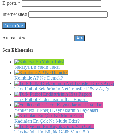
E-posta
*
İnternet sitesi
Arama:
Son Eklenenler
Sakarya En Yakın Taksi
Kombide AP Ne Demek?
Türk Futbol Sektörünün Net Transfer Döviz Açığı
Türk Futbol Endüstrisinin İflas Raporu
Yenilenebilir Enerji Kaynaklarının Faydaları
Kadınları En Çok Ne Mutlu Eder?
Türkiye’nin En Büyük Gölü: Van Gölü