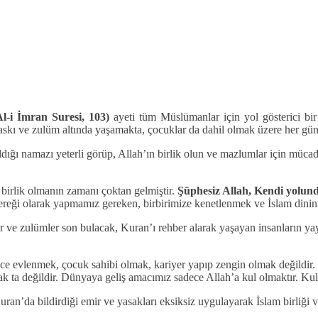
Al-i İmran Suresi, 103)
ayeti tüm Müslümanlar için yol gösterici bir
baskı ve zulüm altında yaşamakta, çocuklar da dahil olmak üzere her g
, kıldığı namazı yeterli görüp, Allah’ın birlik olun ve mazlumlar için 
 birlik olmanın zamanı çoktan gelmiştir.
Şüphesiz Allah, Kendi yolunda
ereği olarak yapmamız gereken, birbirimize kenetlenmek ve İslam dinin
r ve zulümler son bulacak, Kuran’ı rehber alarak yaşayan insanların y
evlenmek, çocuk sahibi olmak, kariyer yapıp zengin olmak değildir. D
a değildir. Dünyaya geliş amacımız sadece Allah’a kul olmaktır. Kul o
an’da bildirdiği emir ve yasakları eksiksiz uygulayarak İslam birliği v