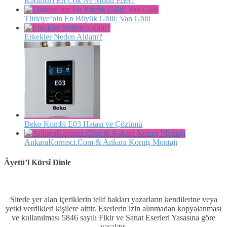
Kadınları En Çok Ne Mutlu Eder?
Türkiye’nin En Büyük Gölü: Van Gölü
Erkekler Neden Aldatır?
Beko Kombi E03 Hatası ve Çözümü
AnkaraKornisci.Com & Ankara Korniş Montajı
Âyetü’l Kürsî Dinle
Sitede yer alan içeriklerin telif hakları yazarların kendilerine veya
yetki verdikleri kişilere aittir. Eserlerin izin alınmadan kopyalanması
ve kullanılması 5846 sayılı Fikir ve Sanat Eserleri Yasasına göre
yasaktır.