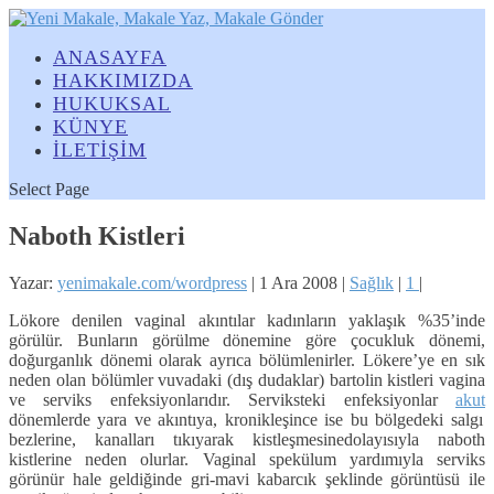
ANASAYFA
HAKKIMIZDA
HUKUKSAL
KÜNYE
İLETİŞİM
Select Page
Naboth Kistleri
Yazar:
yenimakale.com/wordpress
|
1 Ara 2008
|
Sağlık
|
1
|
Lökore denilen vaginal akıntılar kadınların yaklaşık %35’inde
görülür. Bunların görülme dönemine göre çocukluk dönemi,
doğurganlık dönemi olarak ayrıca bölümlenirler. Lökere’ye en sık
neden olan bölümler vuvadaki (dış dudaklar) bartolin kistleri vagina
ve serviks enfeksiyonlarıdır. Serviksteki enfeksiyonlar
akut
dönemlerde yara ve akıntıya, kronikleşince ise bu bölgedeki salgı
bezlerine, kanalları tıkıyarak kistleşmesinedolayısıyla naboth
kistlerine neden olurlar. Vaginal spekülum yardımıyla serviks
görünür hale geldiğinde gri-mavi kabarcık şeklinde görüntüsü ile