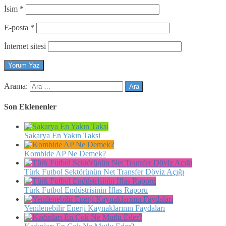
İsim
*
E-posta
*
İnternet sitesi
Arama:
Son Eklenenler
Sakarya En Yakın Taksi
Kombide AP Ne Demek?
Türk Futbol Sektörünün Net Transfer Döviz Açığı
Türk Futbol Endüstrisinin İflas Raporu
Yenilenebilir Enerji Kaynaklarının Faydaları