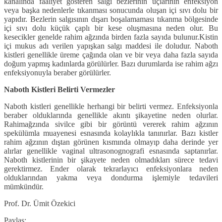
kanalında faaliyet gösteren salgı bezlerinin uçlarının enfeksiyon
veya başka nedenlerle tıkanması sonucunda oluşan içi sıvı dolu bir
yapıdır. Bezlerin salgısının dışarı boşalamaması tıkanma bölgesinde
içi sıvı dolu küçük çaplı bir kese oluşmasına neden olur. Bu
kesecikler genelde rahim ağzında birden fazla sayıda bulunur.Kistin
içi mukus adı verilen yapışkan salgı maddesi ile doludur. Naboth
kistleri genellikle üreme çağında olan ve bir veya daha fazla sayıda
doğum yapmış kadınlarda görülürler. Bazı durumlarda ise rahim ağzı
enfeksiyonuyla beraber görülürler.
Naboth Kistleri Belirti Vermezler
Naboth kistleri genellikle herhangi bir belirti vermez. Enfeksiyonla
beraber olduklarında genellikle akıntı şikayetine neden olurlar.
Rahimağzında sivilce gibi bir görüntü vererek rahim ağzının
spekülümla muayenesi esnasında kolaylıkla tanınırlar. Bazı kistler
rahim ağzının dıştan görünen kısmında olmayıp daha derinde yer
alırlar genellikle vaginal ultrasonognografi esnasında saptanırlar.
Naboth kistlerinin bir şikayete neden olmadıkları sürece tedavi
gerektirmez. Ender olarak tekrarlayıcı enfeksiyonlara neden
olduklarından yakma veya dondurma işlemiyle tedavileri
mümkündür.
Prof. Dr. Ümit Özekici
Paylaş: