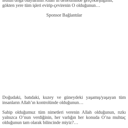
Bütün doğa olaylarının Allah’ın denetiminde gerçekleştiğinin,
gökten yere tüm işleri evirip-çevirenin O olduğunun…
Sponsor Bağlantılar
Doğudaki, batıdaki, kuzey ve güneydeki yaşamış/yaşayan tüm
insanların Allah’ın kontrolünde olduğunun…
Sahip olduğumuz tüm nimetleri verenin Allah olduğunun, rızkı
yalnızca O’nun verdiğinin, her varlığın her konuda O’na muhtaç
olduğunun tam olarak bilincinde miyiz?…