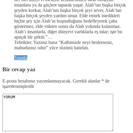
insanlara ya da güçlere taparak yaşar. Alah’tan başka birçok
şeyden korkar, Alah’tan başka birçok şeyi sever, Alah’tan
başka birçok şeyden yardım umar. Elde etmek istedikleri
hiçbir şey için Alah’ın hoşnutluğunu hedefleyerek çaba
göstermez, elde etikten sonra da Alah yolunda kulanmaz.
Alah’ı insanlarla, diğer dünyevi varlıklarla eş tutar; işte bu
apaçık bir şirktir.”…
Tebrikler; Yazınız bana “Kalbinizde neyi beslerseniz,
mabudunuz odur” yüce sözünü hatırlatı.
Yanıtla
Bir cevap yaz
E-posta hesabınız yayımlanmayacak.
Gerekli alanlar
*
ile
işaretlenmişlerdir