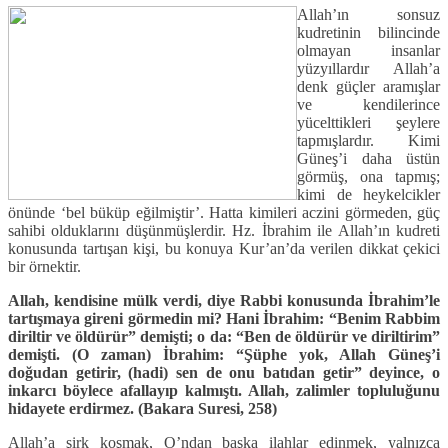
Allah’ın sonsuz
kudretinin bilincinde
olmayan insanlar
yüzyıllardır Allah’a
denk güçler aramışlar
ve kendilerince
yücelttikleri şeylere
tapmışlardır. Kimi
Güneş’i daha üstün
görmüş, ona tapmış;
kimi de heykelcikler
önünde ‘bel büküp eğilmiştir’. Hatta kimileri aczini görmeden, güç
sahibi olduklarını düşünmüşlerdir. Hz. İbrahim ile Allah’ın kudreti
konusunda tartışan kişi, bu konuya Kur’an’da verilen dikkat çekici
bir örnektir.
Allah, kendisine mülk verdi, diye Rabbi konusunda İbrahim’le
tartışmaya gireni görmedin mi? Hani İbrahim: “Benim Rabbim
diriltir ve öldürür” demişti; o da: “Ben de öldürür ve diriltirim”
demişti. (O
zaman) İbrahim: “Şüphe yok, Allah Güneş’i
doğudan getirir, (hadi) sen de onu batıdan getir” deyince, o
inkarcı böylece afallayıp kalmıştı. Allah, zalimler topluluğunu
hidayete erdirmez. (Bakara Suresi, 258)
Allah’a şirk koşmak, O’ndan başka ilahlar edinmek, yalnızca