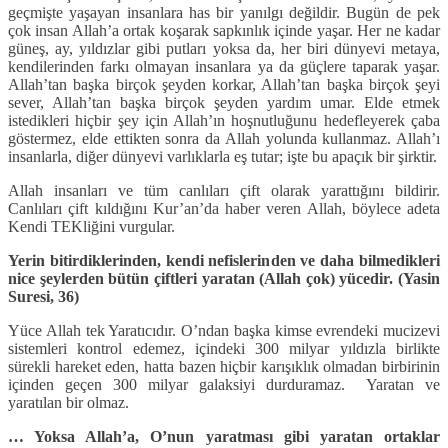
geçmişte yaşayan insanlara has bir yanılgı değildir. Bugün de pek
çok insan Allah’a ortak koşarak sapkınlık içinde yaşar. Her ne kadar
güneş, ay, yıldızlar gibi putları yoksa da, her biri dünyevi metaya,
kendilerinden farkı olmayan insanlara ya da güçlere taparak yaşar.
Allah’tan başka birçok şeyden korkar, Allah’tan başka birçok şeyi
sever, Allah’tan başka birçok şeyden yardım umar. Elde etmek
istedikleri hiçbir şey için Allah’ın hoşnutluğunu hedefleyerek çaba
göstermez, elde ettikten sonra da Allah yolunda kullanmaz. Allah’ı
insanlarla, diğer dünyevi varlıklarla eş tutar; işte bu apaçık bir şirktir.
Allah insanları ve tüm canlıları çift olarak yarattığını bildirir.
Canlıları çift kıldığını Kur’an’da haber veren Allah, böylece adeta
Kendi TEKliğini vurgular.
Yerin bitirdiklerinden, kendi nefislerinden ve daha bilmedikleri
nice şeylerden bütün çiftleri yaratan (Allah çok) yücedir. (Yasin
Suresi, 36)
Yüce Allah tek Yaratıcıdır. O’ndan başka kimse evrendeki mucizevi
sistemleri kontrol edemez, içindeki 300 milyar yıldızla birlikte
sürekli hareket eden, hatta bazen hiçbir karışıklık olmadan birbirinin
içinden geçen 300 milyar galaksiyi durduramaz. Yaratan ve
yaratılan bir olmaz.
… Yoksa Allah’a, O’nun yaratması gibi yaratan ortaklar