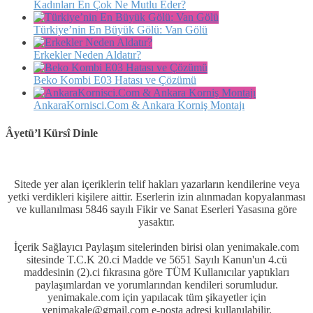
Kadınları En Çok Ne Mutlu Eder?
Türkiye’nin En Büyük Gölü: Van Gölü
Erkekler Neden Aldatır?
Beko Kombi E03 Hatası ve Çözümü
AnkaraKornisci.Com & Ankara Korniş Montajı
Âyetü’l Kürsî Dinle
Sitede yer alan içeriklerin telif hakları yazarların kendilerine veya
yetki verdikleri kişilere aittir. Eserlerin izin alınmadan kopyalanması
ve kullanılması 5846 sayılı Fikir ve Sanat Eserleri Yasasına göre
yasaktır.
İçerik Sağlayıcı Paylaşım sitelerinden birisi olan yenimakale.com
sitesinde T.C.K 20.ci Madde ve 5651 Sayılı Kanun'un 4.cü
maddesinin (2).ci fıkrasına göre TÜM Kullanıcılar yaptıkları
paylaşımlardan ve yorumlarından kendileri sorumludur.
yenimakale.com için yapılacak tüm şikayetler için
yenimakale@gmail.com e-posta adresi kullanılabilir.