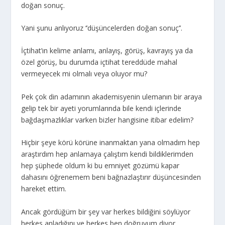
doğan sonuç.
Yani şunu anlıyoruz ‘’düşüncelerden doğan sonuç’’.
İçtihat’ın kelime anlamı, anlayış, görüş, kavrayış ya da
özel görüş, bu durumda içtihat tereddüde mahal
vermeyecek mi olmalı veya oluyor mu?
Pek çok din adamının akademisyenin ulemanın bir araya
gelip tek bir ayeti yorumlarında bile kendi içlerinde
bağdaşmazlıklar varken bizler hangisine itibar edelim?
Hiçbir şeye körü körüne inanmaktan yana olmadım hep
araştırdım hep anlamaya çalıştım kendi bildiklerimden
hep şüphede oldum ki bu emniyet gözümü kapar
dahasını öğrenemem beni bağnazlaştırır düşüncesinden
hareket ettim.
Ancak gördüğüm bir şey var herkes bildiğini söylüyor
herkes anladığını ve herkes ben doğruyum diyor.