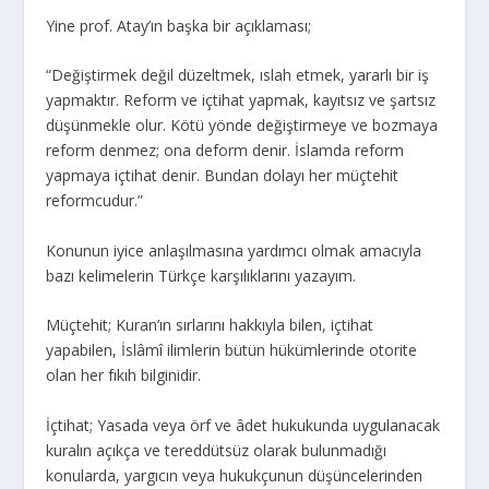
Yine prof. Atay’ın başka bir açıklaması;
“Değiştirmek değil düzeltmek, ıslah etmek, yararlı bir iş
yapmaktır. Reform ve içtihat yapmak, kayıtsız ve şartsız
düşünmekle olur. Kötü yönde değiştirmeye ve bozmaya
reform denmez; ona deform denir. İslamda reform
yapmaya içtihat denir. Bundan dolayı her müçtehit
reformcudur.”
Konunun iyice anlaşılmasına yardımcı olmak amacıyla
bazı kelimelerin Türkçe karşılıklarını yazayım.
Müçtehit; Kuran’ın sırlarını hakkıyla bilen, içtihat
yapabilen, İslâmî ilimlerin bütün hükümlerinde otorite
olan her fıkıh bilginidir.
İçtihat; Yasada veya örf ve âdet hukukunda uygulanacak
kuralın açıkça ve tereddütsüz olarak bulunmadığı
konularda, yargıcın veya hukukçunun düşüncelerinden