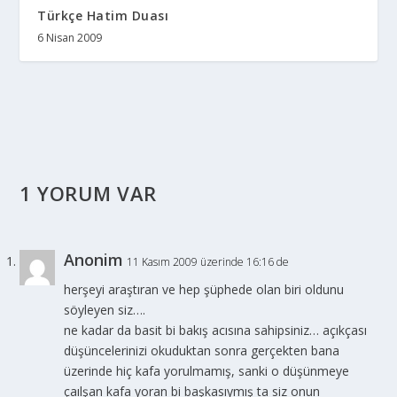
Türkçe Hatim Duası
6 Nisan 2009
1 YORUM VAR
Anonim
11 Kasım 2009 üzerinde 16:16 de
herşeyi araştıran ve hep şüphede olan biri oldunu
söyleyen siz….
ne kadar da basit bi bakış acısına sahipsiniz… açıkçası
düşüncelerinizi okuduktan sonra gerçekten bana
üzerinde hiç kafa yorulmamış, sanki o düşünmeye
çaılşan kafa yoran bi başkasıymış ta siz onun