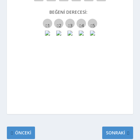
BEĞENI DERECESI:
ÖNCEKI
SONRAKI