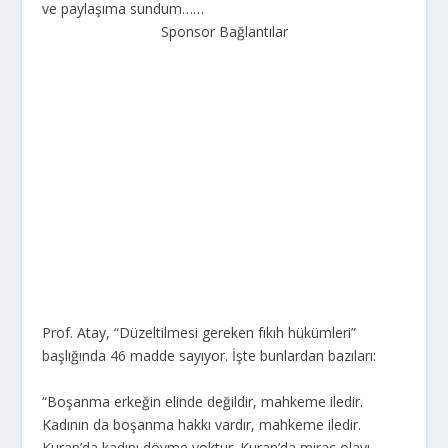
ve paylaşıma sundum……
Sponsor Bağlantılar
Prof. Atay, “Düzeltilmesi gereken fıkıh hükümleri”
başlığında 46 madde sayıyor. İşte bunlardan bazıları:
“Boşanma erkeğin elinde değildir, mahkeme iledir.
Kadının da boşanma hakkı vardır, mahkeme iledir.
Kuran’da kadını dövme yoktur. Kuran’da miraç olayı