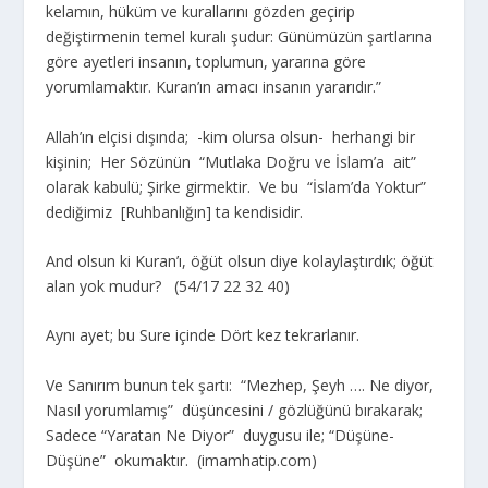
kelamın, hüküm ve kurallarını gözden geçirip
değiştirmenin temel kuralı şudur: Günümüzün şartlarına
göre ayetleri insanın, toplumun, yararına göre
yorumlamaktır. Kuran’ın amacı insanın yararıdır.”
Allah’ın elçisi dışında; -kim olursa olsun- herhangi bir
kişinin; Her Sözünün “Mutlaka Doğru ve İslam’a ait”
olarak kabulü; Şirke girmektir. Ve bu “İslam’da Yoktur”
dediğimiz [Ruhbanlığın] ta kendisidir.
And olsun ki Kuran’ı, öğüt olsun diye kolaylaştırdık; öğüt
alan yok mudur? (54/17 22 32 40)
Aynı ayet; bu Sure içinde Dört kez tekrarlanır.
Ve Sanırım bunun tek şartı: “Mezhep, Şeyh …. Ne diyor,
Nasıl yorumlamış” düşüncesini / gözlüğünü bırakarak;
Sadece “Yaratan Ne Diyor” duygusu ile; “Düşüne-
Düşüne” okumaktır. (imamhatip.com)