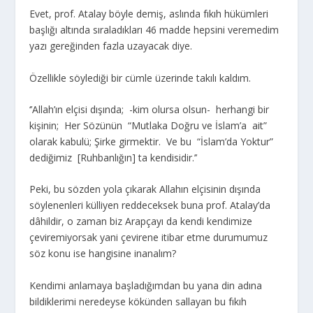
Evet, prof. Atalay böyle demiş, aslında fıkıh hükümleri
başlığı altında sıraladıkları 46 madde hepsini veremedim
yazı gereğinden fazla uzayacak diye.
Özellikle söylediği bir cümle üzerinde takılı kaldım.
‘’Allah’ın elçisi dışında; -kim olursa olsun- herhangi bir
kişinin; Her Sözünün “Mutlaka Doğru ve İslam’a ait”
olarak kabulü; Şirke girmektir. Ve bu “İslam’da Yoktur”
dediğimiz [Ruhbanlığın] ta kendisidir.’’
Peki, bu sözden yola çıkarak Allahın elçisinin dışında
söylenenleri külliyen reddeceksek buna prof. Atalay’da
dâhildir, o zaman biz Arapçayı da kendi kendimize
çeviremiyorsak yani çevirene itibar etme durumumuz
söz konu ise hangisine inanalım?
Kendimi anlamaya başladığımdan bu yana din adına
bildiklerimi neredeyse kökünden sallayan bu fıkıh