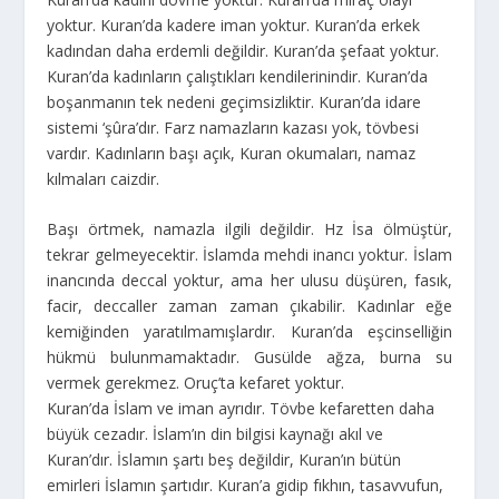
yoktur. Kuran’da kadere iman yoktur. Kuran’da erkek
kadından daha erdemli değildir. Kuran’da şefaat yoktur.
Kuran’da kadınların çalıştıkları kendilerinindir. Kuran’da
boşanmanın tek nedeni geçimsizliktir. Kuran’da idare
sistemi ‘şûra’dır. Farz namazların kazası yok, tövbesi
vardır. Kadınların başı açık, Kuran okumaları, namaz
kılmaları caizdir.
Başı örtmek, namazla ilgili değildir. Hz İsa ölmüştür,
tekrar gelmeyecektir. İslamda mehdi inancı yoktur. İslam
inancında deccal yoktur, ama her ulusu düşüren, fasık,
facir, deccaller zaman zaman çıkabilir. Kadınlar eğe
kemiğinden yaratılmamışlardır. Kuran’da eşcinselliğin
hükmü bulunmamaktadır. Gusülde ağza, burna su
vermek gerekmez. Oruç’ta kefaret yoktur.
Kuran’da İslam ve iman ayrıdır. Tövbe kefaretten daha
büyük cezadır. İslam’ın din bilgisi kaynağı akıl ve
Kuran’dır. İslamın şartı beş değildir, Kuran’ın bütün
emirleri İslamın şartıdır. Kuran’a gidip fıkhın, tasavvufun,