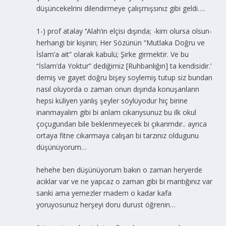
düşüncekelrini dilendirmeye çalışmışsınız gibi geldi….
1-) prof atalay ‘’Alah’ın elçisi dışında; -kim olursa olsun-
herhangi bir kişinin; Her Sözünün “Mutlaka Doğru ve
İslam’a ait” olarak kabulü; Şirke girmektir. Ve bu
“İslam’da Yoktur” dediğimiz [Ruhbanlığın] ta kendisidir.’
demiş ve gayet doğru bişey soylemiş tutup siz bundan
nasıl oluyorda o zaman onun dışında konuşanların
hepsi küliyen yanlış şeyler söylüyodur hiç birine
inanmayalım gibi bi anlam cıkarıysunuz bu ilk okul
çoçugundan bile beklenmeyecek bi çıkarımdır.. ayrıca
ortaya fitne cıkarmaya calışan bi tarzınız oldugunu
düşünüyorum…
hehehe ben düşünüyorum bakın o zaman heryerde
acıklar var ve ne yapcaz o zaman gibi bi mantığınız var
sanki ama yemezler madem o kadar kafa
yoruyosunuz herşeyi doru durust öğrenin…