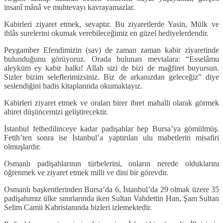
insanî mânâ ve muhtevayı kavrayamazlar.
Kabirleri ziyaret etmek, sevaptır. Bu ziyaretlerde Yasin, Mülk ve
ihlâs surelerini okumak verebileceğimiz en güzel hediyelerdendir.
Peygamber Efendimizin (sav) de zaman zaman kabir ziyaretinde
bulunduğunu görüyoruz. Orada bulunan mevtalara: “Esselâmu
aleyküm ey kabir halkı! Allah sizi de bizi de mağfiret buyursun.
Sizler bizim seleflerimizsiniz. Biz de arkanızdan geleceğiz” diye
seslendiğini hadis kitaplarında okumaktayız.
Kabirleri ziyaret etmek ve oraları birer ibret mahalli olarak görmek
ahiret düşüncemizi geliştirecektir.
İstanbul fethedilinceye kadar padişahlar hep Bursa’ya gömülmüş.
Fetih’ten sonra ise İstanbul’a yaptırılan ulu mabetlerin misafiri
olmuşlardır.
Osmanlı padişahlarının türbelerini, onların nerede olduklarını
öğrenmek ve ziyaret etmek milli ve dini bir görevdir.
Osmanlı başkentlerinden Bursa’da 6, İstanbul’da 29 olmak üzere 35
padişahımız ülke sınırlarında iken Sultan Vahdettin Han, Şam Sultan
Selim Camii Kabristanında bizleri izlemektedir.