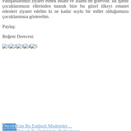
Padişahlarımızı ziyaret etmek insani ve İslami bir görevdir. İlk işimiz
çocuklarımızın ellerinden tutarak bize bu güzel ülkeyi emanet
edenleri ziyaret edelim ki ne kadar soylu bir millet olduğumuzu
çocuklarımıza gösterelim.
Paylaş:
Beğeni Derecesi:
Önceki
Kim Bu Endişeli Modernler…