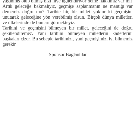
yaşanmış olup bitmiş bizi niye ilgilendiriyor deme hakkımız var mı?
Artık geleceğe bakmalıyız, geçmişe saplanmanın ne mantığı var
dememiz doğru mu? Tarihte hiç bir millet yoktur ki geçmişini
unutarak geleceğine yön verebilmiş olsun. Birçok dünya milletleri
ve ülkelerinde de bunları görmekteyiz.
Tarihini ve geçmişini bilmeyen bir millet, geleceğini de doğru
şekillendiremez. Yani tarihini bilmeyen milletlerin kaderlerini
başkaları çizer. Bu sebeple tarihimizi, yani geçmişimizi iyi bilmemiz
gerekir.
Sponsor Bağlantılar