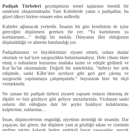
Padişah Türbeleri
geçmişimizin temel taşlarının önemli bir
umdesini oluşturmaktadır. Yani Kabirlerde yatan o padişahlar, bu
güzel ülkeyi bizlere emanet eden asillerdir.
Kabirler ağlanacak yerlerdir. İnsanın bir gün kendisinin de içine
gireceğini düşünmesi gereken bir yer. “Ya kurtulurum ya
kurtulamam…” dediği bir mekân. Dünyanın fâni olduğunun
düşünüldüğü ve ahiretin hatırlandığı yer.
Padişahlarımız ve büyüklerimizi ziyaret etmeli, onlara dualar
okumalı ve kat’iyen saygısızlıkta bulunmamalıyız. Hele cihanı idare
etmiş o sultanların huzuruna mutlaka tazim ve edeple girilmeli ve
Kur’ân’lar okunmalıdır. Değerli bir mütefekkir, ”türbeyi her terk
edişimde, sanki Kâbe’den ayrılıyor gibi geri geri çıkmış ve
saygısızlık yapmamaya çalışmışımdır.” buyurarak bize bir ölçü
vermektedir.
Ne zaman bir padişah türbesi ziyareti yapsam onların ölmemiş de
dipdiri ve bizi gözlüyor gibi geliyor mezarlarında. Vicdanım sanki
onların diri olduğuna dair bir şeyler fısıldıyor kulaklarıma,
kalplerime, ruhlarıma…
İnsan, düşüncelerinin enginliği, niyetinin derinliği ile insandır. Dar
yaşayan, dar gören, dar düşünen yani at gözlüğü takan ve cisminin
eteğine takılıp kalarak beden endeksli hayat yaşayanlar, gerçek