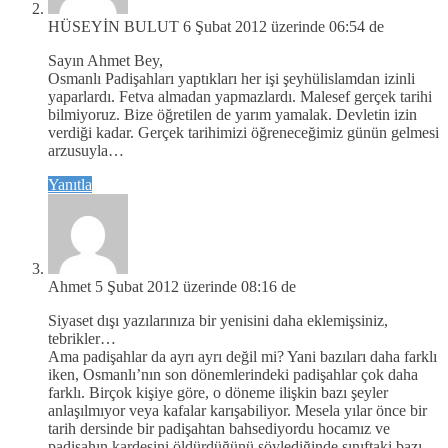
HÜSEYİN BULUT
6 Şubat 2012 üzerinde 06:54 de
Sayın Ahmet Bey,
Osmanlı Padişahları yaptıkları her işi şeyhülislamdan izinli
yaparlardı. Fetva almadan yapmazlardı. Malesef gerçek tarihi
bilmiyoruz. Bize öğretilen de yarım yamalak. Devletin izin
verdiği kadar. Gerçek tarihimizi öğreneceğimiz günün gelmesi
arzusuyla…
Yanıtla
Ahmet
5 Şubat 2012 üzerinde 08:16 de
Siyaset dışı yazılarınıza bir yenisini daha eklemişsiniz,
tebrikler…
Ama padişahlar da ayrı ayrı değil mi? Yani bazıları daha farklı
iken, Osmanlı’nın son dönemlerindeki padişahlar çok daha
farklı. Birçok kişiye göre, o döneme ilişkin bazı şeyler
anlaşılmıyor veya kafalar karışabiliyor. Mesela yılar önce bir
tarih dersinde bir padişahtan bahsediyordu hocamız ve
padişahın kardeşini öldürdüğünü söylediğinde sınıftaki bazı