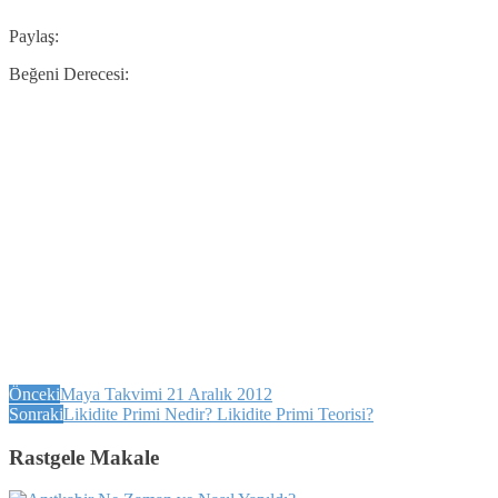
Paylaş:
Beğeni Derecesi:
Önceki
Maya Takvimi 21 Aralık 2012
Sonraki
Likidite Primi Nedir? Likidite Primi Teorisi?
Rastgele Makale