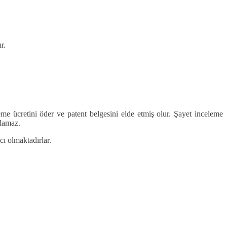
r.
eme ücretini öder ve patent belgesini elde etmiş olur. Şayet inceleme
alamaz.
ı olmaktadırlar.