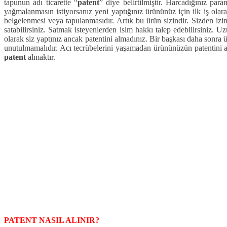
tapunun adı ticarette “
patent
” diye belirtilmiştir. Harcadığınız para
yağmalanmasın istiyorsanız yeni yaptığınız ürününüz için ilk iş olar
belgelenmesi veya tapulanmasıdır. Artık bu ürün sizindir. Sizden iz
satabilirsiniz. Satmak isteyenlerden isim hakkı talep edebilirsiniz. 
olarak siz yaptınız ancak patentini almadınız. Bir başkası daha sonra
unutulmamalıdır. Acı tecrübelerini yaşamadan ürününüzün patentini a
patent
almaktır.
PATENT NASIL ALINIR?