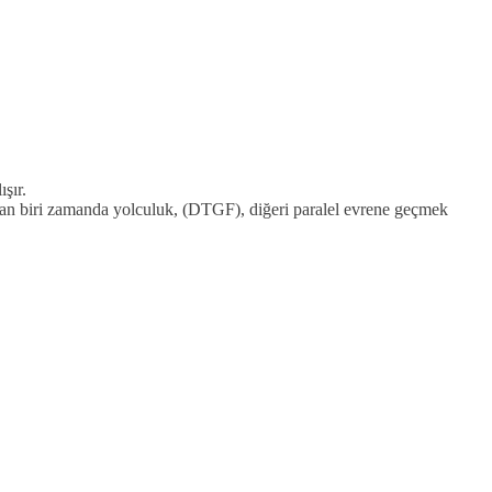
şır.
an biri zamanda yolculuk, (DTGF), diğeri paralel evrene geçmek