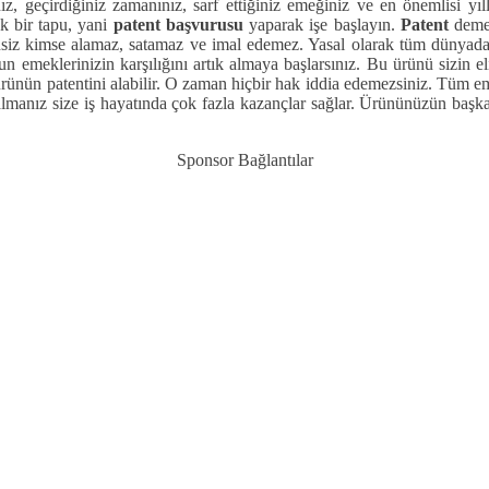
nız, geçirdiğiniz zamanınız, sarf ettiğiniz emeğiniz ve en önemlisi yıl
ak bir tapu, yani
patent başvurusu
yaparak işe başlayın.
Patent
deme
insiz kimse alamaz, satamaz ve imal edemez. Yasal olarak tüm dünyada 
Uzun emeklerinizin karşılığını artık almaya başlarsınız. Bu ürünü sizin
 ürünün patentini alabilir. O zaman hiçbir hak iddia edemezsiniz. Tüm em
lmanız size iş hayatında çok fazla kazançlar sağlar. Ürününüzün başk
Sponsor Bağlantılar