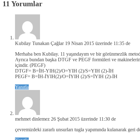
11 Yorumlar
Kubilay Tunakan Çağlar
19 Nisan 2015 üzerinde 11:35 de
Merhaba ben Kubilay. 11 yaşındayım ve bir görünmezlik metod
Ayrıca bundan başka DTGF ve PEGF formüleri ve makinelerini d
içindir. (PEGF)
DTGF= B=İH-YIH(2)/O=YIH (2)/S=YIH (2)-İH
PEGF= B=İH-İYIH(2)/O=İYIH (2)/S=İYIH (2)-İH
Yanıtla
mehmet dinlemez
26 Şubat 2015 üzerinde 11:30 de
çevremizdeki zararlı unsurları tugla yapımında kulanarak geri