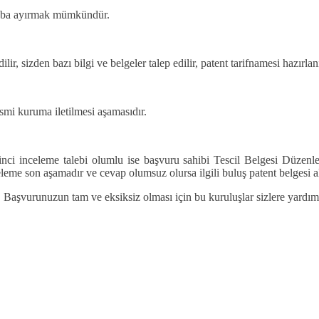
 gruba ayırmak mümkündür.
r, sizden bazı bilgi ve belgeler talep edilir, patent tarifnamesi hazırlanı
smi kuruma iletilmesi aşamasıdır.
rinci inceleme talebi olumlu ise başvuru sahibi Tescil Belgesi Düzenl
leme son aşamadır ve cevap olumsuz olursa ilgili buluş patent belgesi 
 Başvurunuzun tam ve eksiksiz olması için bu kuruluşlar sizlere yardımc