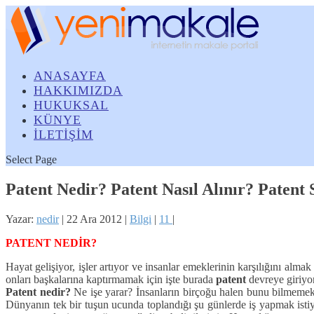
ANASAYFA
HAKKIMIZDA
HUKUKSAL
KÜNYE
İLETİŞİM
Select Page
Patent Nedir? Patent Nasıl Alınır? Patent
Yazar:
nedir
|
22 Ara 2012
|
Bilgi
|
11
|
PATENT NEDİR?
Hayat gelişiyor, işler artıyor ve insanlar emeklerinin karşılığını alma
onları başkalarına kaptırmamak için işte burada
patent
devreye giriyor
Patent nedir?
Ne işe yarar? İnsanların birçoğu halen bunu bilmemekted
Dünyanın tek bir tuşun ucunda toplandığı şu günlerde iş yapmak istiy