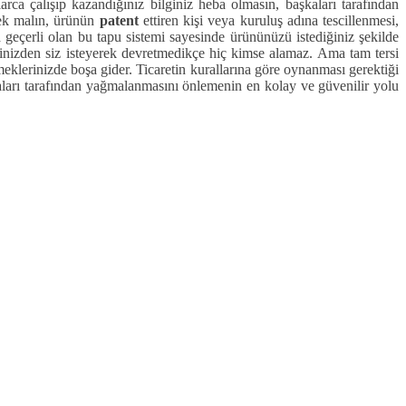
larca çalışıp kazandığınız bilginiz heba olmasın, başkaları tarafından
k malın, ürünün
patent
ettiren kişi veya kuruluş adına tescillenmesi,
geçerli olan bu tapu sistemi sayesinde ürününüzü istediğiniz şekilde
 elinizden siz isteyerek devretmedikçe hiç kimse alamaz. Ama tam tersi
eklerinizde boşa gider. Ticaretin kurallarına göre oynanması gerektiği
aları tarafından yağmalanmasını önlemenin en kolay ve güvenilir yolu