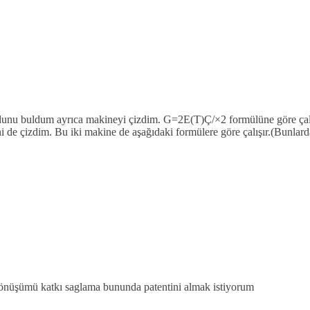
unu buldum ayrıca makineyi çizdim. G=2E(T)Ç/×2 formülüne göre çalı
e çizdim. Bu iki makine de aşağıdaki formülere göre çalışır.(Bunlard
 dönüşümü katkı saglama bununda patentini almak istiyorum