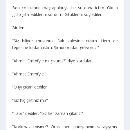
Ben çocukların maşrapalarıyla bir su daha içtim. Okula
gidip gitmediklerini sordum. Gittiklerini söylediler.
Birden:
“Siz biliyor musunuz. Sak kalesine çıktım. Hem de
tepesine kadar çıktım. Şimdi oradan geliyoruz.”
“Ahmet Emmi’yle mi çıktınız?” diye sordular..
“Ahmet Emmi’yle.”
“O iyi çıkar” dediler.
“Siz hiç çıktınız mı?”
“Tabii” dediler, “biz her zaman çıkarız.”
“Korkmaz mısınız? Orası peri padişahının sarayıymış.