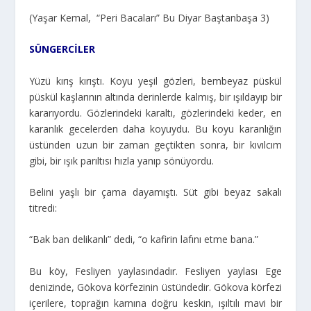
(Yaşar Kemal, “Peri Bacaları” Bu Diyar Baştanbaşa 3)
SÜNGERCİLER
Yüzü kırış kırıştı. Koyu yeşil gözleri, bembeyaz püskül
püskül kaşlarının altında derinlerde kalmış, bir ışıldayıp bir
kararıyordu. Gözlerindeki karaltı, gözlerindeki keder, en
karanlık gecelerden daha koyuydu. Bu koyu karanlığın
üstünden uzun bir zaman geçtikten sonra, bir kıvılcım
gibi, bir ışık parıltısı hızla yanıp sönüyordu.
Belini yaşlı bir çama dayamıştı. Süt gibi beyaz sakalı
titredi:
“Bak ban delikanlı” dedi, “o kafirin lafını etme bana.”
Bu köy, Fesliyen yaylasındadır. Fesliyen yaylası Ege
denizinde, Gökova körfezinin üstündedir. Gökova körfezi
içerilere, toprağın karnına doğru keskin, ışıltılı mavi bir