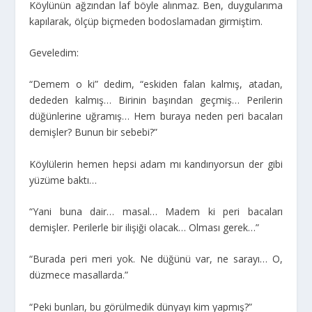
Köylünün ağzından laf böyle alınmaz. Ben, duygularıma
kapılarak, ölçüp biçmeden bodoslamadan girmiştim.
Geveledim:
“Demem o ki” dedim, “eskiden falan kalmış, atadan,
dededen kalmış… Birinin başından geçmiş… Perilerin
düğünlerine uğramış… Hem buraya neden peri bacaları
demişler? Bunun bir sebebi?”
Köylülerin hemen hepsi adam mı kandırıyorsun der gibi
yüzüme baktı…
“Yani buna dair… masal… Madem ki peri bacaları
demişler. Perilerle bir ilişiği olacak… Olması gerek…”
“Burada peri meri yok. Ne düğünü var, ne sarayı… O,
düzmece masallarda.”
“Peki bunları, bu görülmedik dünyayı kim yapmış?”