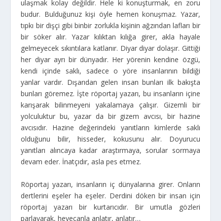
ulaşmak kolay değildir. Hele ki konuşturmak, en zoru
budur. Bulduğunuz kişi öyle hemen konuşmaz. Yazar,
tıpkı bir dişçi gibi binbir zorlukla kişinin ağzından lafları bir
bir söker alır. Yazar kılıktan kılığa girer, akla hayale
gelmeyecek sıkıntılara katlanır. Diyar diyar dolaşır. Gittiği
her diyar ayrı bir dünyadır. Her yörenin kendine özgü,
kendi içinde saklı, sadece o yöre insanlarının bildiği
yanlar vardır. Dışarıdan gelen insan bunları ilk bakışta
bunları göremez. İşte röportaj yazarı, bu insanların içine
karışarak bilinmeyeni yakalamaya çalışır. Gizemli bir
yolculuktur bu, yazar da bir gizem avcısı, bir hazine
avcısıdır. Hazine değerindeki yanıtların kimlerde saklı
olduğunu bilir, hisseder, kokusunu alır. Doyurucu
yanıtları alıncaya kadar araştırmaya, sorular sormaya
devam eder. İnatçıdır, asla pes etmez.
Röportaj yazarı, insanların iç dünyalarına girer. Onların
dertlerini eşeler ha eşeler. Derdini döken bir insan için
röportaj yazarı bir kurtarıcıdır. Bir umutla gözleri
parlayarak, heyecanla anlatır, anlatır…