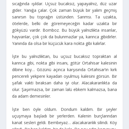
sıcağında ışıldar. Uçsuz bucaksız, yapayalnız, düz uzar
gider. Yanığa çalar. Çok zaman büyük bir yalım geçmiş
sanırsın bu toprağın üstünden. Sarımsı. Ta uzakta,
ötelerde, belki de göremeyeceğin kadar uzakta bir
gökyüzü vardır. Bomboz. Bu büyük yalnızlıkta insanlar,
hayvanlar, çok çok da bulunmazlar ya, karınca gibidirler.
Yanında da olsa bir küçücük kara nokta gibi kalırlar.
İşte bu yalnızlıktan, bu uçsuz bucaksız topraktan al
karınca gibi, nokta gibi insanı, götür Ortahisar kalesinin
dibine koy… Gözünü açınca karşısında Ortahisar’ın kırk
pencereli yekpere kayadan oyulmuş kalesini görsün. Bir
şafak vakti bıraksan daha iyi olur. Alacakaranlıkta da
olur. Şaşırmazsa, bir zaman lalü ebkem kalmazsa, bana
da adam demesinler.
İşte ben öyle oldum. Dondum kaldım. Bir şeyler
uçuşmaya başladı bir yerlerden. Kalenin burçlarından
kanat sesleri geldi. Bembeyaz… alacakaranlık silindi. Köy