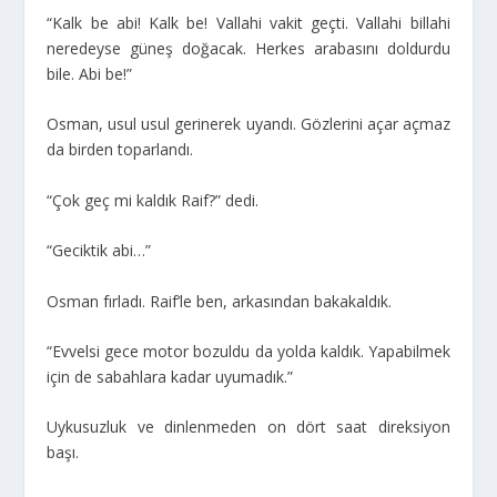
“Kalk be abi! Kalk be! Vallahi vakit geçti. Vallahi billahi
neredeyse güneş doğacak. Herkes arabasını doldurdu
bile. Abi be!”
Osman, usul usul gerinerek uyandı. Gözlerini açar açmaz
da birden toparlandı.
“Çok geç mi kaldık Raif?” dedi.
“Geciktik abi…”
Osman fırladı. Raif’le ben, arkasından bakakaldık.
“Evvelsi gece motor bozuldu da yolda kaldık. Yapabilmek
için de sabahlara kadar uyumadık.”
Uykusuzluk ve dinlenmeden on dört saat direksiyon
başı.