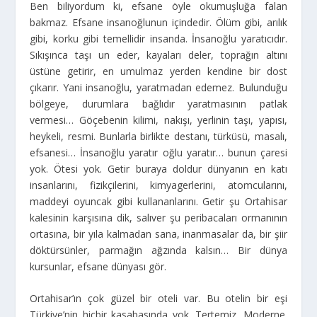
Ben biliyordum ki, efsane öyle okumuşluğa falan
bakmaz. Efsane insanoğlunun içindedir. Ölüm gibi, arılık
gibi, korku gibi temellidir insanda. İnsanoğlu yaratıcıdır.
Sıkışınca taşı un eder, kayaları deler, toprağın altını
üstüne getirir, en umulmaz yerden kendine bir dost
çıkarır. Yani insanoğlu, yaratmadan edemez. Bulunduğu
bölgeye, durumlara bağlıdır yaratmasının patlak
vermesi… Göçebenin kilimi, nakışı, yerlinin taşı, yapısı,
heykeli, resmi. Bunlarla birlikte destanı, türküsü, masalı,
efsanesi… İnsanoğlu yaratır oğlu yaratır… bunun çaresi
yok. Ötesi yok. Getir buraya doldur dünyanın en katı
insanlarını, fizikçilerini, kimyagerlerini, atomcularını,
maddeyi oyuncak gibi kullananlarını. Getir şu Ortahisar
kalesinin karşısına dik, salıver şu peribacaları ormanının
ortasına, bir yıla kalmadan sana, inanmasalar da, bir şiir
döktürsünler, parmağın ağzında kalsın… Bir dünya
kursunlar, efsane dünyası gör.
Ortahisar’ın çok güzel bir oteli var. Bu otelin bir eşi
Türkiye’nin hiçbir kasabasında yok. Tertemiz. Moderne.