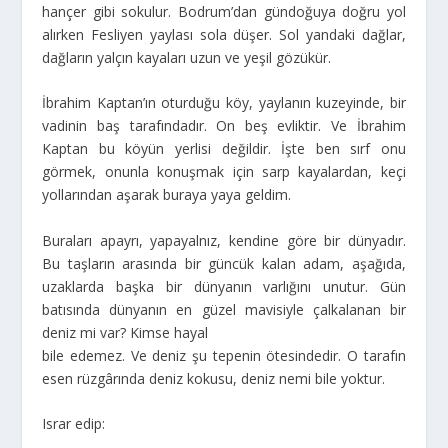
hançer gibi sokulur. Bodrum’dan gündoğuya doğru yol
alırken Fesliyen yaylası sola düşer. Sol yandaki dağlar,
dağların yalçın kayaları uzun ve yeşil gözükür.
İbrahim Kaptan’ın oturduğu köy, yaylanın kuzeyinde, bir
vadinin baş tarafındadır. On beş evliktir. Ve İbrahim
Kaptan bu köyün yerlisi değildir. İşte ben sırf onu
görmek, onunla konuşmak için sarp kayalardan, keçi
yollarından aşarak buraya yaya geldim.
Buraları apayrı, yapayalnız, kendine göre bir dünyadır.
Bu taşların arasında bir güncük kalan adam, aşağıda,
uzaklarda başka bir dünyanın varlığını unutur. Gün
batısında dünyanın en güzel mavisiyle çalkalanan bir
deniz mi var? Kimse hayal
bile edemez. Ve deniz şu tepenin ötesindedir. O tarafın
esen rüzgârında deniz kokusu, deniz nemi bile yoktur.
Israr edip: