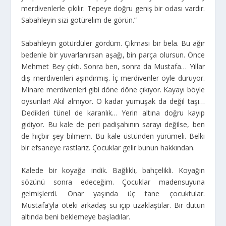
merdivenlerle çıkılır. Tepeye doğru geniş bir odası vardır.
Sabahleyin sizi götürelim de görün.”
Sabahleyin götürdüler gördüm. Çıkması bir bela. Bu ağır
bedenle bir yuvarlanırsan aşağı, bin parça olursun. Önce
Mehmet Bey çıktı. Sonra ben, sonra da Mustafa… Yıllar
dış merdivenleri aşındırmış. İç merdivenler öyle duruyor.
Minare merdivenleri gibi döne döne çıkıyor. Kayayı böyle
oysunlar! Akıl almıyor. O kadar yumuşak da değil taşı…
Dedikleri tünel de karanlık… Yerin altına doğru kayıp
gidiyor. Bu kale de peri padişahının sarayı değilse, ben
de hiçbir şey bilmem. Bu kale üstünden yürümeli. Belki
bir efsaneye rastlarız. Çocuklar gelir bunun hakkından.
Kalede bir koyağa indik. Bağlıklı, bahçelikli. Koyağın
sözünü sonra edeceğim. Çocuklar madensuyuna
gelmişlerdi. Onar yaşında üç tane çocuktular.
Mustafa’yla öteki arkadaş su içip uzaklaştılar. Bir dutun
altında beni beklemeye başladılar.