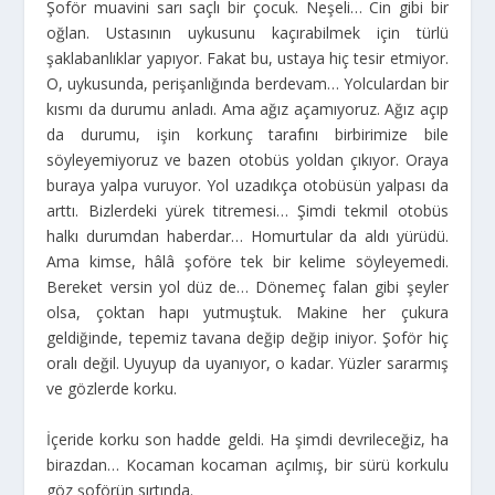
Şoför muavini sarı saçlı bir çocuk. Neşeli… Cin gibi bir
oğlan. Ustasının uykusunu kaçırabilmek için türlü
şaklabanlıklar yapıyor. Fakat bu, ustaya hiç tesir etmiyor.
O, uykusunda, perişanlığında berdevam… Yolculardan bir
kısmı da durumu anladı. Ama ağız açamıyoruz. Ağız açıp
da durumu, işin korkunç tarafını birbirimize bile
söyleyemiyoruz ve bazen otobüs yoldan çıkıyor. Oraya
buraya yalpa vuruyor. Yol uzadıkça otobüsün yalpası da
arttı. Bizlerdeki yürek titremesi… Şimdi tekmil otobüs
halkı durumdan haberdar… Homurtular da aldı yürüdü.
Ama kimse, hâlâ şoföre tek bir kelime söyleyemedi.
Bereket versin yol düz de… Dönemeç falan gibi şeyler
olsa, çoktan hapı yutmuştuk. Makine her çukura
geldiğinde, tepemiz tavana değip değip iniyor. Şoför hiç
oralı değil. Uyuyup da uyanıyor, o kadar. Yüzler sararmış
ve gözlerde korku.
İçeride korku son hadde geldi. Ha şimdi devrileceğiz, ha
birazdan… Kocaman kocaman açılmış, bir sürü korkulu
göz şoförün sırtında.