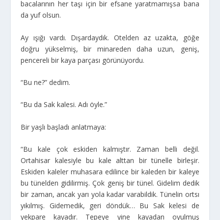
bacalarının her taşı için bir efsane yaratmamışsa bana
da yuf olsun.
Ay ışığı vardı. Dışardaydık. Otelden az uzakta, göğe
doğru yükselmiş, bir minareden daha uzun, geniş,
pencereli bir kaya parçası görünüyordu.
“Bu ne?” dedim.
“Bu da Sak kalesi. Adı öyle.”
Bir yaşlı başladı anlatmaya:
“Bu kale çok eskiden kalmıştır. Zaman belli değil.
Ortahisar kalesiyle bu kale alttan bir tünelle birleşir.
Eskiden kaleler muhasara edilince bir kaleden bir kaleye
bu tünelden gidilirmiş. Çok geniş bir tünel. Gidelim dedik
bir zaman, ancak yarı yola kadar varabildik. Tünelin ortsı
yıkılmış. Gidemedik, geri döndük… Bu Sak kelesi de
yekpare kayadır. Tepeye yine kayadan oyulmuş