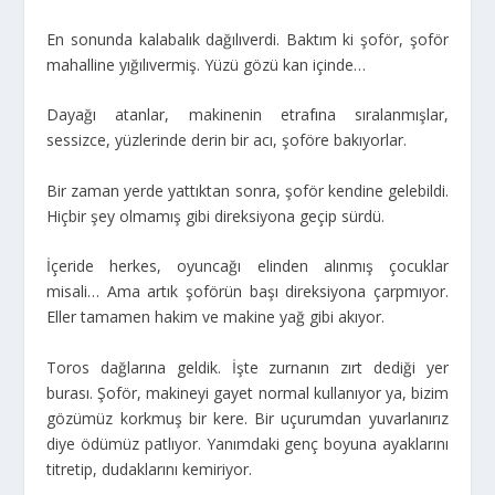
En sonunda kalabalık dağılıverdi. Baktım ki şoför, şoför
mahalline yığılıvermiş. Yüzü gözü kan içinde…
Dayağı atanlar, makinenin etrafına sıralanmışlar,
sessizce, yüzlerinde derin bir acı, şoföre bakıyorlar.
Bir zaman yerde yattıktan sonra, şoför kendine gelebildi.
Hiçbir şey olmamış gibi direksiyona geçip sürdü.
İçeride herkes, oyuncağı elinden alınmış çocuklar
misali… Ama artık şoförün başı direksiyona çarpmıyor.
Eller tamamen hakim ve makine yağ gibi akıyor.
Toros dağlarına geldik. İşte zurnanın zırt dediği yer
burası. Şoför, makineyi gayet normal kullanıyor ya, bizim
gözümüz korkmuş bir kere. Bir uçurumdan yuvarlanırız
diye ödümüz patlıyor. Yanımdaki genç boyuna ayaklarını
titretip, dudaklarını kemiriyor.