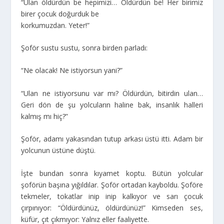
“Ulan öldürdün be hepimizi… Öldürdün be! Her birimiz
birer çocuk doğurduk be
korkumuzdan. Yeter!”
Şoför sustu sustu, sonra birden parladı:
“Ne olacak! Ne istiyorsun yani?”
“Ulan ne istiyorsunu var mı? Öldürdün, bitirdin ulan…
Geri dön de şu yolcuların haline bak, insanlık halleri
kalmış mı hiç?”
Şoför, adamı yakasından tutup arkası üstü itti. Adam bir
yolcunun üstüne düştü.
İşte bundan sonra kıyamet koptu. Bütün yolcular
şoförün başına yığıldılar. Şoför ortadan kayboldu. Şoföre
tekmeler, tokatlar inip inip kalkıyor ve sarı çocuk
çırpınıyor: “Öldürdünüz, öldürdünüz!” Kimseden ses,
küfür, çıt çıkmıyor: Yalnız eller faaliyette.