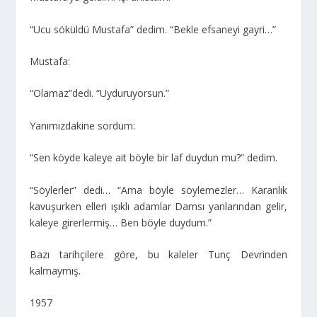
“Ucu söküldü Mustafa” dedim. “Bekle efsaneyi gayri…”
Mustafa:
“Olamaz”dedi. “Uyduruyorsun.”
Yanımızdakine sordum:
“Sen köyde kaleye ait böyle bir laf duydun mu?” dedim.
“Söylerler” dedi… “Ama böyle söylemezler… Karanlık
kavuşurken elleri ışıklı adamlar Damsı yanlarından gelir,
kaleye girerlermiş… Ben böyle duydum.”
Bazı tarihçilere göre, bu kaleler Tunç Devrinden
kalmaymış.
1957