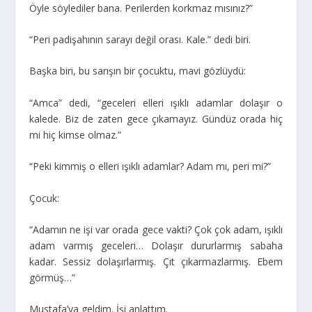
Öyle söylediler bana. Perilerden korkmaz mısınız?”
“Peri padişahının sarayı değil orası. Kale.” dedi biri.
Başka biri, bu sarışın bir çocuktu, mavi gözlüydü:
“Amca” dedi, “geceleri elleri ışıklı adamlar dolaşır o
kalede. Biz de zaten gece çıkamayız. Gündüz orada hiç
mi hiç kimse olmaz.”
“Peki kimmiş o elleri ışıklı adamlar? Adam mı, peri mi?”
Çocuk:
“Adamın ne işi var orada gece vakti? Çok çok adam, ışıklı
adam varmış geceleri… Dolaşır dururlarmış sabaha
kadar. Sessiz dolaşırlarmış. Çıt çıkarmazlarmış. Ebem
görmüş…”
Mustafa’ya geldim. İşi anlattım.