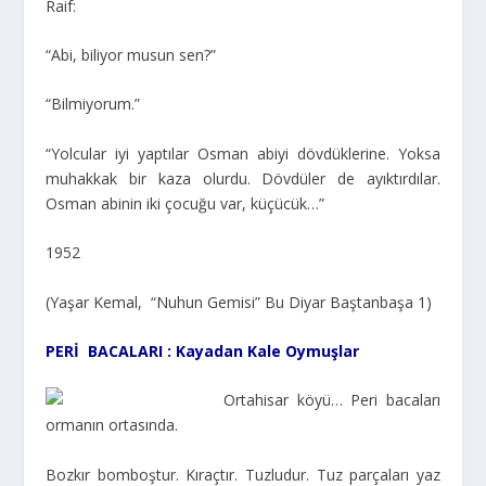
Raif:
“Abi, biliyor musun sen?”
“Bilmiyorum.”
“Yolcular iyi yaptılar Osman abiyi dövdüklerine. Yoksa
muhakkak bir kaza olurdu. Dövdüler de ayıktırdılar.
Osman abinin iki çocuğu var, küçücük…”
1952
(Yaşar Kemal, “Nuhun Gemisi” Bu Diyar Baştanbaşa 1)
PERİ BACALARI : Kayadan Kale Oymuşlar
Ortahisar köyü… Peri bacaları
ormanın ortasında.
Bozkır bomboştur. Kıraçtır. Tuzludur. Tuz parçaları yaz