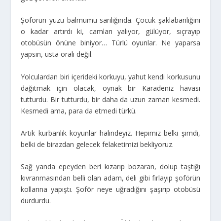
Şoförün yüzü balmumu sarılığında. Çocuk şaklabanlığını
o kadar artırdı ki, camları yalıyor, gülüyor, sıçrayıp
otobüsün önüne biniyor… Türlü oyunlar. Ne yaparsa
yapsın, usta oralı değil.
Yolculardan biri içerideki korkuyu, yahut kendi korkusunu
dağıtmak için olacak, oynak bir Karadeniz havası
tutturdu. Bir tutturdu, bir daha da uzun zaman kesmedi.
Kesmedi ama, para da etmedi türkü.
Artık kurbanlık koyunlar halindeyiz. Hepimiz belki şimdi,
belki de birazdan gelecek felaketimizi bekliyoruz.
Sağ yanda epeyden beri kızarıp bozaran, dolup taştığı
kıvranmasından belli olan adam, deli gibi fırlayıp şoförün
kollarına yapıştı. Şoför neye uğradığını şaşırıp otobüsü
durdurdu.