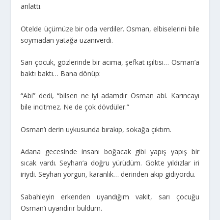
anlattı.
Otelde üçümüze bir oda verdiler. Osman, elbiselerini bile
soymadan yatağa uzanıverdi.
Sarı çocuk, gözlerinde bir acıma, şefkat ışıltısı… Osman’a
baktı baktı… Bana dönüp:
“Abi” dedi, “bilsen ne iyi adamdır Osman abi. Karıncayı
bile incitmez. Ne de çok dövdüler.”
Osman’ı derin uykusunda bırakıp, sokağa çıktım.
Adana gecesinde insanı boğacak gibi yapış yapış bir
sıcak vardı. Seyhan’a doğru yürüdüm. Gökte yıldızlar iri
iriydi. Seyhan yorgun, karanlık… derinden akıp gidiyordu.
Sabahleyin erkenden uyandığım vakit, sarı çocuğu
Osman’ı uyandırır buldum.