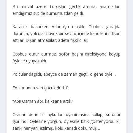
Bu minval üzere Torosları geçtik amma, anamızdan
emdiğimiz süt de burnumuzdan geldi.
Karanlık basarken Adana’ya ulaştık. Otobüs garajda
durunca, yolcular büyük bir sevinç içinde kendilerini dışarı
attılar. Dışarı atmadılar, adeta fışkırdılar.
Otobüs durur durmaz, şoför başını direksiyona koyup
öylece uyuyakaldı.
Yolcular dağıldı, epeyce de zaman geçti, o gene öyle…
En sonunda sarı çocuk dürttü:
“Abi! Osman abi, kalksana artık.”
Osman derin bir uykudan uyanırcasına kalkıp, sürünür
gibi indi. Öylesine yorgun, öylesine bitik gösteriyordu ki,
sanki her yanı ezilmiş, kolu kanadı dökülmüş…