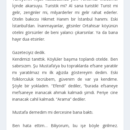
İçinde akarsuyu. Turistik mi? Al sana turistik! Turist mi
gelir, zenginler mi, milyarderler mi gelir rahat ederler.
Otelin bakıcısı Hikmet Hanım bir İstanbul hanımı. Eski
İstanbul’dan. İnanmayanlar, gitsinler Ortahisar köyünün
otelini görsünler de beni yalancı çıkarsınlar. Ya da bana
hayır dua etsinler.
Gazeteciyiz dedik.
Kendimizi tanıttık. Köylüler başıma toplandı otelde. Ben
sabırsızım. Şu Mustafa’ya bu topraklarda efsane yaratılır
mı yaratılmaz mı ilk ağızda göstereyim dedim. Eski
folklorculuk tecrübem, güvenim de var ya kendime.
Şöyle bir yokladım. “Efendi” dediler, “burada efsaneye
mefsaneye inanacak ahmak kalmadı şimdi. Periye cine
inanacak cahil kalmadı. “Arama” dediler.
Mustafa demedim mi dercesine bana baktı.
Ben hata ettim… Biliyorum, bu işe böyle girilmez.