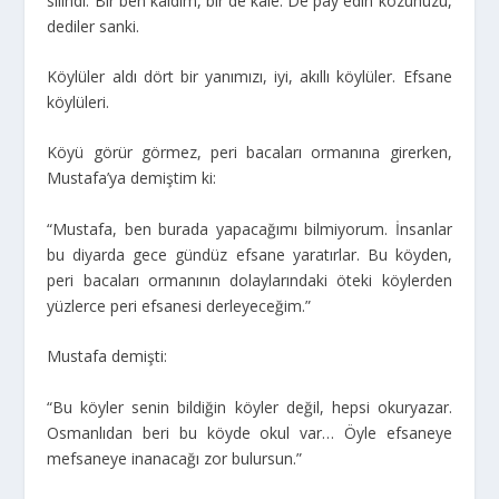
silindi. Bir ben kaldım, bir de kale. De pay edin kozunuzu,
dediler sanki.
Köylüler aldı dört bir yanımızı, iyi, akıllı köylüler. Efsane
köylüleri.
Köyü görür görmez, peri bacaları ormanına girerken,
Mustafa’ya demiştim ki:
“Mustafa, ben burada yapacağımı bilmiyorum. İnsanlar
bu diyarda gece gündüz efsane yaratırlar. Bu köyden,
peri bacaları ormanının dolaylarındaki öteki köylerden
yüzlerce peri efsanesi derleyeceğim.”
Mustafa demişti:
“Bu köyler senin bildiğin köyler değil, hepsi okuryazar.
Osmanlıdan beri bu köyde okul var… Öyle efsaneye
mefsaneye inanacağı zor bulursun.”