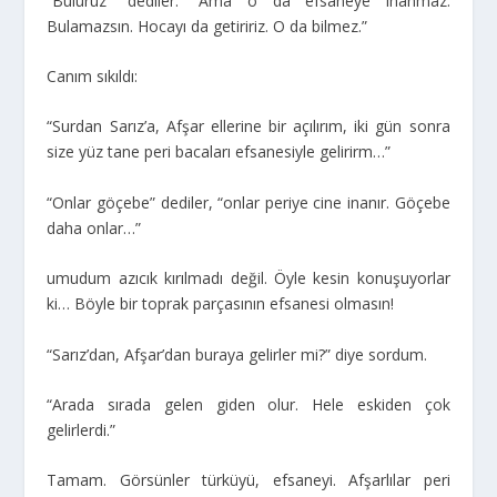
“Buluruz” dediler. “Ama o da efsaneye inanmaz.
Bulamazsın. Hocayı da getiririz. O da bilmez.”
Canım sıkıldı:
“Surdan Sarız’a, Afşar ellerine bir açılırım, iki gün sonra
size yüz tane peri bacaları efsanesiyle gelirirm…”
“Onlar göçebe” dediler, “onlar periye cine inanır. Göçebe
daha onlar…”
umudum azıcık kırılmadı değil. Öyle kesin konuşuyorlar
ki… Böyle bir toprak parçasının efsanesi olmasın!
“Sarız’dan, Afşar’dan buraya gelirler mi?” diye sordum.
“Arada sırada gelen giden olur. Hele eskiden çok
gelirlerdi.”
Tamam. Görsünler türküyü, efsaneyi. Afşarlılar peri