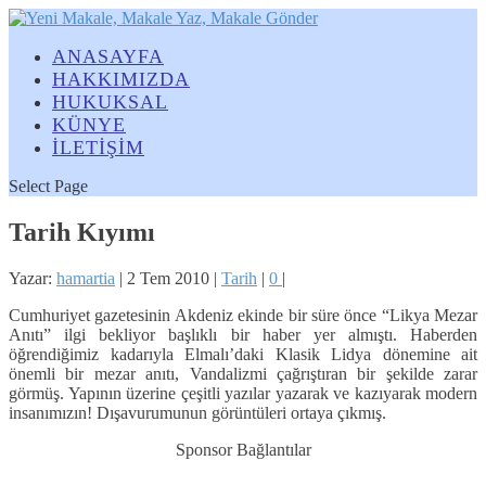
ANASAYFA
HAKKIMIZDA
HUKUKSAL
KÜNYE
İLETİŞİM
Select Page
Tarih Kıyımı
Yazar:
hamartia
|
2 Tem 2010
|
Tarih
|
0
|
Cumhuriyet gazetesinin Akdeniz ekinde bir süre önce “Likya Mezar
Anıtı” ilgi bekliyor başlıklı bir haber yer almıştı. Haberden
öğrendiğimiz kadarıyla Elmalı’daki Klasik Lidya dönemine ait
önemli bir mezar anıtı, Vandalizmi çağrıştıran bir şekilde zarar
görmüş. Yapının üzerine çeşitli yazılar yazarak ve kazıyarak modern
insanımızın! Dışavurumunun görüntüleri ortaya çıkmış.
Sponsor Bağlantılar