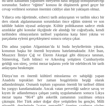
bu tarih katliamını yapabilen bireylerin nasıl değişip dönüştürüleceği
sorunudur. Sadece “eğitim” konusu ile düşünerek genel geçer bir
cevap verilmesi sorunun önemini ciddiye alan bir yaklaşım olmaz.
Yıllarca orta öğretimde, ezberci tarih anlayışının ve tarihin sıkıcı bir
ders olarak algılanmasının sorumluları önce eğitim sistemi ve son
tahlilde hakim siyasal anlayıştır. Kültür politikasının sadece etnik
azınlıklar gibi konular ölçeğinde ele alındığı bir coğrafyada, kendi
tarihinden olmayanların tarihsel yapılarına karşı birer yıkma ve
parçalama eylemi gerçekleşmesi sonucu ortaya çıkar.
Din adına yapılan Afganistan’da ki buda heykellerinin yıkımı,
konunun başka bir önemli boyutunu hatırlatmaktadır. Afet İnan,
Muazzez İlmiye Çığ ve Ekrem Akurgal gibi dünyaca tanınan,
Sümerolog, Tarih bilimci ve Arkeolog yetiştiren Cumhuriyetin
geldiği son süreç, yerini mezar taşlarını yerle bir edebilecek bir tarih
anlayışına bırakmıştır.
Dünya’nın en önemli kültürel miraslarına ev sahipliği yapan
Anadolu toprakları her zaman hoşgörünün beşiği olarak
adlandırılmıştır. Osmanlı toplum yapısının önemli bir tarihsel dilimi
bu yargıyı kanıtlamaktadır. Ancak vatan perverliği sadece savaş ve
kıyım ile adlandırmaya çalışan yanlış uygulamaların sonucu Likya
mezar taşına “86/4” gibi askerlik zamanının yazılması ortaya
çıkmıştır. Her Türk asker doğar diye yetiştirilen bu gençler, Milli
güvenlik derslerinde “vatan perverlik” üzerine saatlerce söylev