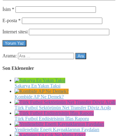
İsim
*
E-posta
*
İnternet sitesi
Arama:
Son Eklenenler
Sakarya En Yakın Taksi
Kombide AP Ne Demek?
Türk Futbol Sektörünün Net Transfer Döviz Açığı
Türk Futbol Endüstrisinin İflas Raporu
Yenilenebilir Enerji Kaynaklarının Faydaları