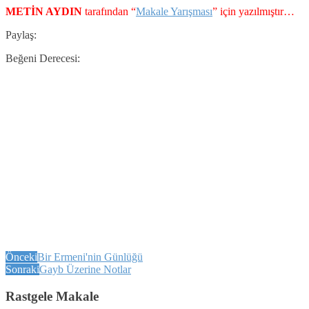
METİN AYDIN
tarafından “
Makale Yarışması
” için yazılmıştır…
Paylaş:
Beğeni Derecesi:
Önceki
Bir Ermeni'nin Günlüğü
Sonraki
Gayb Üzerine Notlar
Rastgele Makale