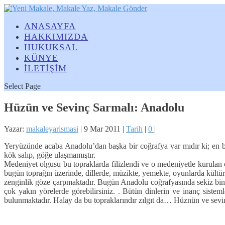
ANASAYFA
HAKKIMIZDA
HUKUKSAL
KÜNYE
İLETİŞİM
Select Page
Hüzün ve Sevinç Sarmalı: Anadolu
Yazar:
makaleyarismasi
|
9 Mar 2011
|
Tarih
|
0
|
Yeryüzünde acaba Anadolu’dan başka bir coğrafya var mıdır ki; en bü
kök salıp, göğe ulaşmamıştır.
Medeniyet olgusu bu topraklarda filizlendi ve o medeniyetle kurulan o
bugün toprağın üzerinde, dillerde, müzikte, yemekte, oyunlarda kültür
zenginlik göze çarpmaktadır. Bugün Anadolu coğrafyasında sekiz bin far
çok yakın yörelerde görebilirsiniz. . Bütün dinlerin ve inanç sistem
bulunmaktadır. Halay da bu topraklarındır zılgıt da… Hüznün ve sevin