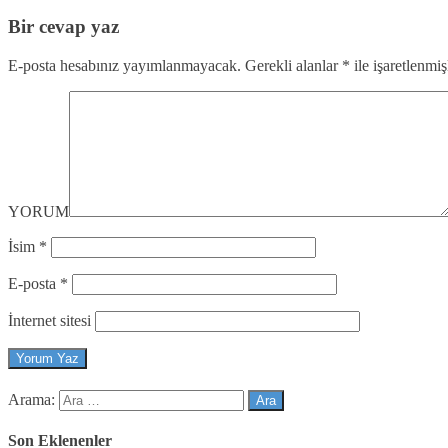
Bir cevap yaz
E-posta hesabınız yayımlanmayacak.
Gerekli alanlar
*
ile işaretlenmiş
YORUM
İsim
*
E-posta
*
İnternet sitesi
Arama:
Son Eklenenler