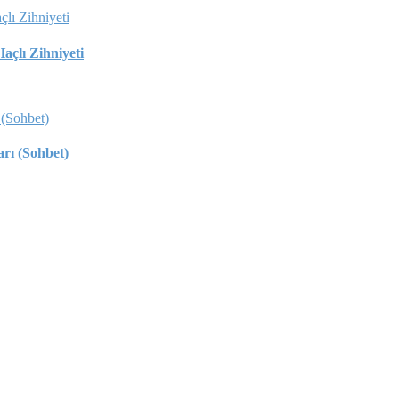
açlı Zihniyeti
rı (Sohbet)