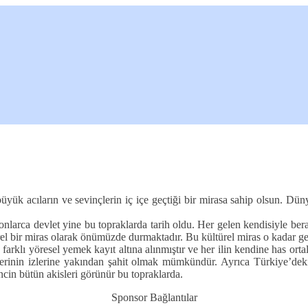
yük acıların ve sevinçlerin iç içe geçtiği bir mirasa sahip olsun. Dün
nlarca devlet yine bu topraklarda tarih oldu. Her gelen kendisiyle berab
el bir miras olarak önümüzde durmaktadır. Bu kültürel miras o kadar geni
klı yöresel yemek kayıt altına alınmıştır ve her ilin kendine has ortala
lerinin izlerine yakından şahit olmak mümkündür. Ayrıca Türkiye’deki b
cin bütün akisleri görünür bu topraklarda.
Sponsor Bağlantılar