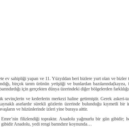
ev sahipliği yapan ve 11. Yüzyıldan beri bizlere yurt olan ve bizler 
dığı, birçok tarım ürünün yetiştiği ve bunlardan bazılarında(kayısı, 
rındırdığı için gerçekten dünya üzerindeki diğer bölgelerden farklılığı 
sevinçlerin ve kederlerin merkezi haline getirmiştir. Gerek askeri-ta
aynaklı asırlardır sürekli gözlerin üzerinde bulunduğu kıymetli bir
aşların ve hüzünlerinde izleri yine buraya aittir.
 Emre’nin filizlendiği topraktır. Anadolu yağmurlu bir gün gibidi
ibidir Anadolu, yedi rengi barındırır koynunda…