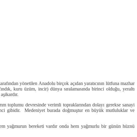
tarafından yönetilen Anadolu birçok açıdan yaratıcının lütfuna mazhar
fındık, kuru üzüm, incir) dünya sıralamasında birinci olduğu, yeraltı
aşikardır.
rım toplumu devresinde verimli topraklarından dolayı gerekse sanayi
 inci gibidir. Medeniyet burada doğmuştur en büyük mutluluklar ve
r; hem yağmurun bereketi vardır onda hem yağmurlu bir günün hüznü