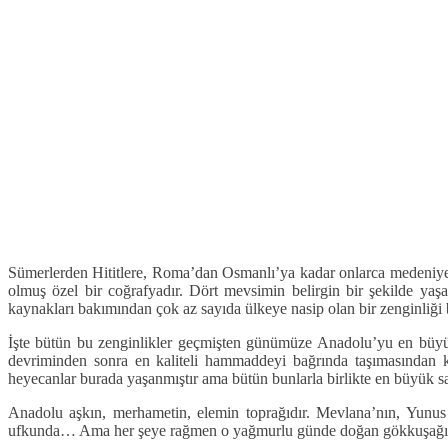
Sümerlerden Hititlere, Roma’dan Osmanlı’ya kadar onlarca medeniyete 
olmuş özel bir coğrafyadır. Dört mevsimin belirgin bir şekilde yaşan
kaynakları bakımından çok az sayıda ülkeye nasip olan bir zenginliği ba
İşte bütün bu zenginlikler geçmişten günümüze Anadolu’yu en büyük 
devriminden sonra en kaliteli hammaddeyi bağrında taşımasından k
heyecanlar burada yaşanmıştır ama bütün bunlarla birlikte en büyük sav
Anadolu aşkın, merhametin, elemin toprağıdır. Mevlana’nın, Yunus
ufkunda… Ama her şeye rağmen o yağmurlu günde doğan gökkuşağı g