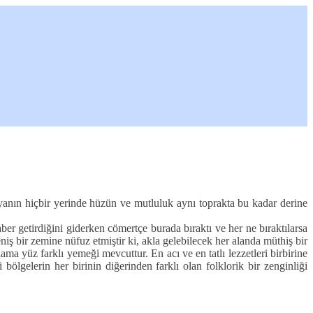
yanın hiçbir yerinde hüzün ve mutluluk aynı toprakta bu kadar derine
er getirdiğini giderken cömertçe burada bıraktı ve her ne bıraktılarsa
ş bir zemine nüfuz etmiştir ki, akla gelebilecek her alanda müthiş bir
ma yüz farklı yemeği mevcuttur. En acı ve en tatlı lezzetleri birbirine
ölgelerin her birinin diğerinden farklı olan folklorik bir zenginliği