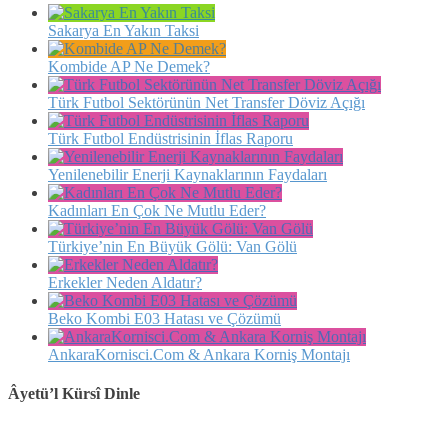
Sakarya En Yakın Taksi
Kombide AP Ne Demek?
Türk Futbol Sektörünün Net Transfer Döviz Açığı
Türk Futbol Endüstrisinin İflas Raporu
Yenilenebilir Enerji Kaynaklarının Faydaları
Kadınları En Çok Ne Mutlu Eder?
Türkiye’nin En Büyük Gölü: Van Gölü
Erkekler Neden Aldatır?
Beko Kombi E03 Hatası ve Çözümü
AnkaraKornisci.Com & Ankara Korniş Montajı
Âyetü’l Kürsî Dinle