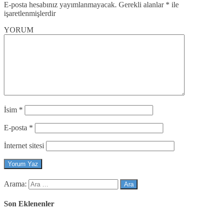
E-posta hesabınız yayımlanmayacak.
Gerekli alanlar
*
ile
işaretlenmişlerdir
YORUM
İsim
*
E-posta
*
İnternet sitesi
Arama:
Son Eklenenler