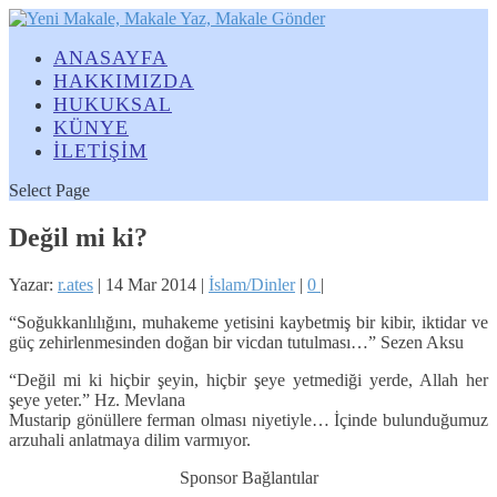
ANASAYFA
HAKKIMIZDA
HUKUKSAL
KÜNYE
İLETİŞİM
Select Page
Değil mi ki?
Yazar:
r.ates
|
14 Mar 2014
|
İslam/Dinler
|
0
|
“Soğukkanlılığını, muhakeme yetisini kaybetmiş bir kibir, iktidar ve
güç zehirlenmesinden doğan bir vicdan tutulması…” Sezen Aksu
“Değil mi ki hiçbir şeyin, hiçbir şeye yetmediği yerde, Allah her
şeye yeter.” Hz. Mevlana
Mustarip gönüllere ferman olması niyetiyle… İçinde bulunduğumuz
arzuhali anlatmaya dilim varmıyor.
Sponsor Bağlantılar