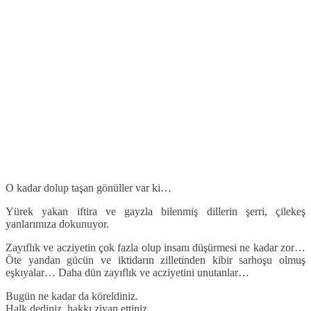
O kadar dolup taşan gönüller var ki…
Yürek yakan iftira ve gayzla bilenmiş dillerin şerri, çilekeş
yanlarımıza dokunuyor.
Zayıflık ve acziyetin çok fazla olup insanı düşürmesi ne kadar zor…
Öte yandan gücün ve iktidarın zilletinden kibir sarhoşu olmuş
eşkıyalar… Daha dün zayıflık ve acziyetini unutanlar…
Bugün ne kadar da köreldiniz.
Halk dediniz, hakkı ziyan ettiniz.