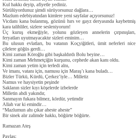
Kul hakkı deyip, afiyetle yediniz.
Sürülüyordunuz şimdi sürüyorsunuz dağlara…
Mazlum edebiyatından kimlere yeni sayfalar açıyorsunuz!
Vicdanı kana bulanmış, gözünü hırs ve gayz deryasında kaybetmiş
kara talihliler, sizlere sesleniyorum!
Üç kuruş ekmeğiyle, yolunu gözleyen annelerin çırpınışları,
feryatları uyutmayacaktır sizleri eminim…
Bu ulusun evlatları, bu vatanın Koçyiğitleri, ümit neferleri nice
çilelere göğüs gerdi…
Kimi zaman Köroğlu gibi başkaldırdı Bolu beyine…
Kimi zaman Mehmetçiğin kurşunu, cephede akan kanı oldu.
Kimi zaman yetim için terledi alnı,
Ve imanı, vatanı için, namusu için Maraş’ı kana buladı…
Bizler Türkü, Kürdü, Çerkez’iyle… Milletiz
Namus ve haysiyetin peşinde
Saklanın sizler kıyı köşelerde izbelerde
Milletin ahdi yakındır,
Sanmayın fukara bilmez, kördür, yetimdir
Allah var ki emindir…
“Mazlumun ahı çıkar aheste aheste”
Bir sinek alır zalimde hakkı, böğürte böğürte.
Ramazan Ateş
Paylaş: