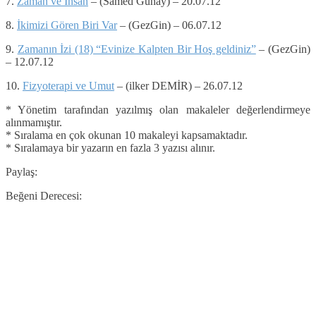
7.
Zaman ve İnsan
– (Samed Günay) – 20.07.12
8.
İkimizi Gören Biri Var
– (GezGin) – 06.07.12
9.
Zamanın İzi (18) “Evinize Kalpten Bir Hoş geldiniz”
– (GezGin)
– 12.07.12
10.
Fizyoterapi ve Umut
– (ilker DEMİR) – 26.07.12
* Yönetim tarafından yazılmış olan makaleler değerlendirmeye
alınmamıştır.
* Sıralama en çok okunan 10 makaleyi kapsamaktadır.
* Sıralamaya bir yazarın en fazla 3 yazısı alınır.
Paylaş:
Beğeni Derecesi: