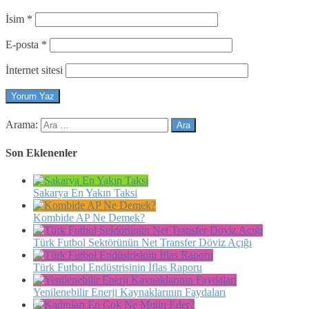
İsim
*
E-posta
*
İnternet sitesi
Arama:
Son Eklenenler
Sakarya En Yakın Taksi
Kombide AP Ne Demek?
Türk Futbol Sektörünün Net Transfer Döviz Açığı
Türk Futbol Endüstrisinin İflas Raporu
Yenilenebilir Enerji Kaynaklarının Faydaları