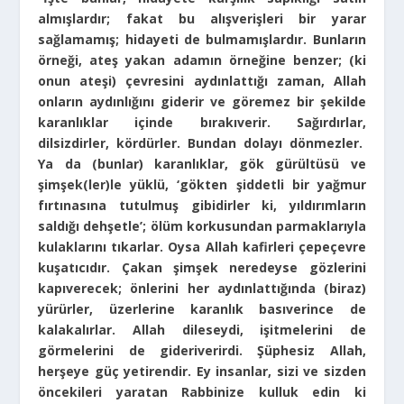
almışlardır; fakat bu alışverişleri bir yarar
sağlamamış; hidayeti de bulmamışlardır. Bunların
örneği, ateş yakan adamın örneğine benzer; (ki
onun ateşi) çevresini aydınlattığı zaman, Allah
onların aydınlığını giderir ve göremez bir şekilde
karanlıklar içinde bırakıverir. Sağırdırlar,
dilsizdirler, kördürler. Bundan dolayı dönmezler.
Ya da (bunlar) karanlıklar, gök gürültüsü ve
şimşek(ler)le yüklü, ‘gökten şiddetli bir yağmur
fırtınasına tutulmuş gibidirler ki, yıldırımların
saldığı dehşetle’; ölüm korkusundan parmaklarıyla
kulaklarını tıkarlar. Oysa Allah kafirleri çepeçevre
kuşatıcıdır. Çakan şimşek neredeyse gözlerini
kapıverecek; önlerini her aydınlattığında (biraz)
yürürler, üzerlerine karanlık basıverince de
kalakalırlar. Allah dileseydi, işitmelerini de
görmelerini de gideriverirdi. Şüphesiz Allah,
herşeye güç yetirendir. Ey insanlar, sizi ve sizden
öncekileri yaratan Rabbinize kulluk edin ki