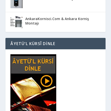
AnkaraKornisci.Com & Ankara Korniş
Montajı
ÂYETÜ’L KÜRSÎ DINLE