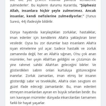
zulmederler’. Bu kişilerin durumu Kuran’da,
“Şüphesiz
Allah, insanlara hiçbir şeyle zulmetmez. Ancak
insanlar, kendi nefislerine zulmediyorlar.”
(Yunus
Suresi, 44) ifadesiyle bildirilir.
Dünya hayatında karşılaştıkları zorluklar, hastalıklar,
iman edenler için kendilerini Allah’a yaklaştıran birer
vesiledir. Oysa bu zor durumlar bazı insanların Allah’a
isyan etmelerine yol açar. Sadece hastalık ve zorluk
zamanında değil, her an Allah’a sığınan, O’nu çok anan
müminler, her şeyin Allah’tan geldiğini ve çözümün de
yine rahmet sahibi Allah’tan geleceğini bilirler. Ve
gösterdikleri sabrın onları kurtuluşa götüreceğine
inanırlar. Zorluk zamanları, iman etmiş bir insanın
gösterdiği sabır ve tevekkülle, Allah’a olan sevgisini en
güzel ifade edeceği zamanlardır. Bu, iman edenleri
etmeyen insanlardan ayıran en büyük sırlardan biridir. Bu
sırrı kavrayan müminler dünyada inkarcılardan tamamen
farklı bir hayat yaşarlar.