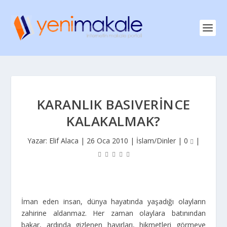
KARANLIK BASIVERINCE
KALAKALMAK?
Yazar:
Elif Alaca
|
26 Oca 2010
|
İslam/Dinler
|
0
|
İman eden insan, dünya hayatında yaşadığı olayların
zahirine aldanmaz. Her zaman olaylara batınından
bakar, ardında gizlenen hayırları, hikmetleri görmeye