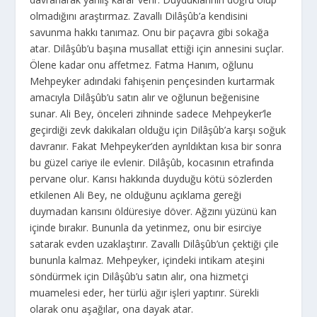
olmadığını araştırmaz. Zavallı Dilâşûb’a kendisini
savunma hakkı tanımaz. Onu bir paçavra gibi sokağa
atar. Dilâşûb’u başına musallat ettiği için annesini suçlar.
Ölene kadar onu affetmez. Fatma Hanım, oğlunu
Mehpeyker adındaki fahişenin pençesinden kurtarmak
amacıyla Dilâşûb’u satın alır ve oğlunun beğenisine
sunar. Ali Bey, önceleri zihninde sadece Mehpeyker’le
geçirdiği zevk dakikaları olduğu için Dilâşûb’a karşı soğuk
davranır. Fakat Mehpeyker’den ayrıldıktan kısa bir sonra
bu güzel cariye ile evlenir. Dilâşûb, kocasının etrafında
pervane olur. Karısı hakkında duyduğu kötü sözlerden
etkilenen Ali Bey, ne olduğunu açıklama gereği
duymadan karısını öldüresiye döver. Ağzını yüzünü kan
içinde bırakır. Bununla da yetinmez, onu bir esirciye
satarak evden uzaklaştırır. Zavallı Dilâşûb’un çektiği çile
bununla kalmaz. Mehpeyker, içindeki intikam ateşini
söndürmek için Dilâşûb’u satın alır, ona hizmetçi
muamelesi eder, her türlü ağır işleri yaptırır. Sürekli
olarak onu aşağılar, ona dayak atar.