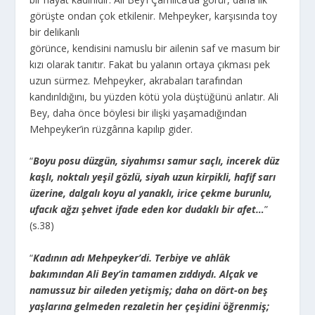
görüşte ondan çok etkilenir. Mehpeyker, karşısında toy
bir delikanlı
görünce, kendisini namuslu bir ailenin saf ve masum bir
kızı olarak tanıtır. Fakat bu yalanın ortaya çıkması pek
uzun sürmez. Mehpeyker, akrabaları tarafından
kandırıldığını, bu yüzden kötü yola düştüğünü anlatır. Ali
Bey, daha önce böylesi bir ilişki yaşamadığından
Mehpeyker’in rüzgârına kapılıp gider.
“
Boyu posu düzgün, siyahımsı samur saçlı, incerek düz
kaşlı, noktalı yeşil gözlü, siyah uzun kirpikli, hafif sarı
üzerine, dalgalı koyu al yanaklı, irice çekme burunlu,
ufacık ağzı şehvet ifade eden kor dudaklı bir afet…
”
(s.38)
“
Kadının adı Mehpeyker’di. Terbiye ve ahlâk
bakımından Ali Bey’in tamamen zıddıydı. Alçak ve
namussuz bir aileden yetişmiş; daha on dört-on beş
yaşlarına gelmeden rezaletin her çeşidini öğrenmiş;