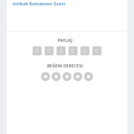
İntibah Romanının Özeti
PAYLAŞ:
BEĞENI DERECESI: