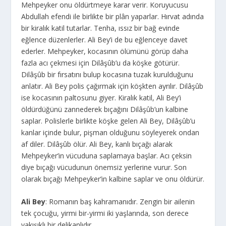
Mehpeyker onu öldürtmeye karar verir. Koruyucusu
Abdullah efendi ile birlikte bir plân yaparlar. Hırvat adında
bir kiralık katil tutarlar. Tenha, ıssız bir bağ evinde
eğlence düzenlerler. Ali Bey’i de bu eğlenceye davet
ederler. Mehpeyker, kocasının ölümünü görüp daha
fazla acı çekmesi için Dilâşûb’u da köşke götürür.
Dilâşûb bir fırsatını bulup kocasına tuzak kurulduğunu
anlatır. Ali Bey polis çağırmak için köşkten ayrılır. Dilâşûb
ise kocasının paltosunu giyer. Kiralık katil, Ali Bey’i
öldürdüğünü zannederek bıçağını Dilâşûb’un kalbine
saplar. Polislerle birlikte köşke gelen Ali Bey, Dilâşûb’u
kanlar içinde bulur, pişman olduğunu söyleyerek ondan
af diler. Dilâşûb ölür. Ali Bey, kanlı bıçağı alarak
Mehpeyker’in vücuduna saplamaya başlar. Acı çeksin
diye bıçağı vücudunun önemsiz yerlerine vurur. Son
olarak bıçağı Mehpeyker’in kalbine saplar ve onu öldürür.
Ali Bey
: Romanın baş kahramanıdır. Zengin bir ailenin
tek çocuğu, yirmi bir-yirmi iki yaşlarında, son derece
yakışıklı bir delikanlıdır.