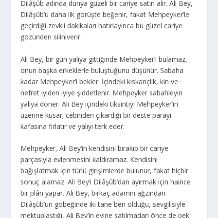
Dilâşûb adında dünya güzeli bir cariye satın alır. Ali Bey,
Dilâşûb’u daha ilk görüşte beğenir, fakat Mehpeyker’le
geçirdiği zevkli dakikaları hatırlayınca bu güzel cariye
gözünden siliniverir.
Ali Bey, bir gün yalıya gittiğinde Mehpeyker’i bulamaz,
onun başka erkeklerle buluştuğunu düşünür. Sabaha
kadar Mehpeyker’i bekler. İçindeki kıskançlık, kin ve
nefret iyiden iyiye şiddetlenir. Mehpeyker sabahleyin
yalıya döner. Ali Bey içindeki tiksintiyi Mehpeyker’in
üzerine kusar; cebinden çıkardığı bir deste parayı
kafasına fırlatır ve yalıyı terk eder.
Mehpeyker, Ali Bey’in kendisini bırakıp bir cariye
parçasıyla evlenmesini kaldıramaz. Kendisini
bağışlatmak için türlü girişimlerde bulunur, fakat hiçbir
sonuç alamaz. Ali Bey’i Dilâşûb’dan ayırmak için haince
bir plân yapar. Ali Bey, birkaç adamın ağzından
Dilâşûb’un göbeğinde iki tane ben olduğu, sevgilisiyle
mektuplaştığı, Ali Bey’in evine satılmadan önce de pek