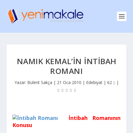
NAMIK KEMAL’IN İNTIBAH
ROMANI
Yazar:
Bülent Sakça
|
21 Oca 2010
|
Edebiyat
|
62
|
İntibah Romanının
Konusu