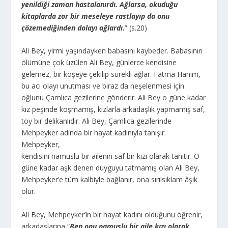
yenildiği zaman hastalanırdı. Ağlarsa, okuduğu
kitaplarda zor bir meseleye rastlayıp da onu
çözemediğinden dolayı ağlardı.
” (s.20)
Ali Bey, yirmi yaşındayken babasını kaybeder. Babasının
ölümüne çok üzülen Ali Bey, günlerce kendisine
gelemez, bir köşeye çekilip sürekli ağlar. Fatma Hanım,
bu acı olayı unutması ve biraz da neşelenmesi için
oğlunu Çamlıca gezilerine gönderir. Ali Bey o güne kadar
kız peşinde koşmamış, kızlarla arkadaşlık yapmamış saf,
toy bir delikanlıdır. Ali Bey, Çamlıca gezilerinde
Mehpeyker adında bir hayat kadınıyla tanışır.
Mehpeyker,
kendisini namuslu bir ailenin saf bir kızı olarak tanıtır. O
güne kadar aşk denen duyguyu tatmamış olan Ali Bey,
Mehpeyker’e tüm kalbiyle bağlanır, ona sırılsıklam âşık
olur.
Ali Bey, Mehpeyker’in bir hayat kadını olduğunu öğrenir,
arkadaşlarına “
Ben onu namuslu bir aile kızı olarak