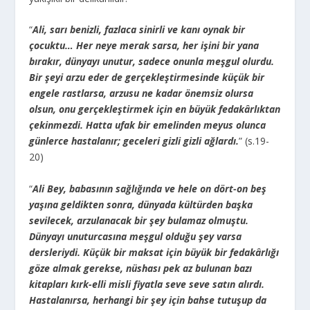
“
Ali, sarı benizli, fazlaca sinirli ve kanı oynak bir
çocuktu… Her neye merak sarsa, her işini bir yana
bırakır, dünyayı unutur, sadece onunla meşgul olurdu.
Bir şeyi arzu eder de gerçekleştirmesinde küçük bir
engele rastlarsa, arzusu ne kadar önemsiz olursa
olsun, onu gerçekleştirmek için en büyük fedakârlıktan
çekinmezdi. Hatta ufak bir emelinden meyus olunca
günlerce hastalanır; geceleri gizli gizli ağlardı.
” (s.19-
20)
“
Ali Bey, babasının sağlığında ve hele on dört-on beş
yaşına geldikten sonra, dünyada kültürden başka
sevilecek, arzulanacak bir şey bulamaz olmuştu.
Dünyayı unuturcasına meşgul olduğu şey varsa
dersleriydi. Küçük bir maksat için büyük bir fedakârlığı
göze almak gerekse, nüshası pek az bulunan bazı
kitapları kırk-elli misli fiyatla seve seve satın alırdı.
Hastalanırsa, herhangi bir şey için bahse tutuşup da