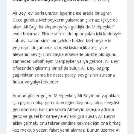
Ali Bey, evi barkı unutur. İşyerine ise arada bir uğrar.
Gece gündüz Mehpeyker’in yalısından çıkmaz. İçkiye de
alışır. Ali Bey, bir akşam yalıya geldiğinde Mehpeyker’i
evde bulamaz. Elinde sürekli dolup boşalan içki kadehiyle
sabaha kadar, sinirli bir şekilde bekler. Mehpeyker’in
geçmişini düşününce içindeki kıskançlık ateşi iyice
alevlenir. Sevgilisinin başka erkeklerle birlikte olduğunu
zanneder. Sabahleyin Mehpeyker yalıya gelince, Ali Bey’i
öfkesinden çıldırmış bir hâlde bulur. Ali Bey, bağırıp
çağırdıktan sonra bir deste parayı sevgilisinin suratına
fırlatır ve yalıyı terk eder.
Aradan günler geçer. Mehpeyker, Ali Bey’in bu yaptıkları
için pişman olup geri döneceğini düşünür, fakat sevgilisi
geri dönmez. Bir süre sonra Ali Bey’in Dilâşûb adında
genç ve güzel bir cariyeyle evlendiğini duyar. Ali Bey’in
aklını çelmek, onu tekrar kendine çekmek için ona birkaç
kez mektup yazar, fakat yanıt alamaz. Bunun üzerine Ali