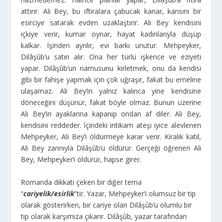
attırır. Ali Bey, bu iftiralara çabucak kanar, karısını bir
esirciye satarak evden uzaklaştırır. Ali Bey kendisini
içkiye verir, kumar oynar, hayat kadınlarıyla düşüp
kalkar. İşinden ayrılır, evi barkı unutur. Mehpeyker,
Dilâşûb’u satın alır. Ona her türlü işkence ve eziyeti
yapar. Dilâşûb’un namusunu kirletmek, onu da kendisi
gibi bir fahişe yapmak için çok uğraşır, fakat bu emeline
ulaşamaz. Ali Bey’in yalnız kalınca yine kendisine
döneceğini düşünür, fakat böyle olmaz. Bunun üzerine
Ali Bey’in ayaklarına kapanıp ondan af diler. Ali Bey,
kendisini reddeder. İçindeki intikam ateşi iyice alevlenen
Mehpeyker, Ali Bey’i öldürmeye karar verir. Kiralık katil,
Ali Bey zannıyla Dilâşûb’u öldürür. Gerçeği öğrenen Ali
Bey, Mehpeyker’i öldürür, hapse girer.
Romanda dikkati çeken bir diğer tema
“
cariyelik/esirlik
”tir. Yazar, Mehpeyker’i olumsuz bir tip
olarak gösterirken, bir cariye olan Dilâşûb’u olumlu bir
tip olarak karşımıza çıkarır. Dilâşûb, yazar tarafından