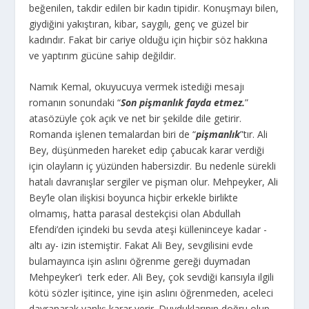
beğenilen, takdir edilen bir kadın tipidir. Konuşmayı bilen,
giydiğini yakıştıran, kibar, saygılı, genç ve güzel bir
kadındır. Fakat bir cariye olduğu için hiçbir söz hakkına
ve yaptırım gücüne sahip değildir.
Namık Kemal, okuyucuya vermek istediği mesajı
romanın sonundaki “
Son pişmanlık fayda etmez.
”
atasözüyle çok açık ve net bir şekilde dile getirir.
Romanda işlenen temalardan biri de “
pişmanlık
”tır. Ali
Bey, düşünmeden hareket edip çabucak karar verdiği
için olayların iç yüzünden habersizdir. Bu nedenle sürekli
hatalı davranışlar sergiler ve pişman olur. Mehpeyker, Ali
Bey’le olan ilişkisi boyunca hiçbir erkekle birlikte
olmamış, hatta parasal destekçisi olan Abdullah
Efendi’den içindeki bu sevda ateşi külleninceye kadar -
altı ay- izin istemiştir. Fakat Ali Bey, sevgilisini evde
bulamayınca işin aslını öğrenme gereği duymadan
Mehpeyker’i terk eder. Ali Bey, çok sevdiği karısıyla ilgili
kötü sözler işitince, yine işin aslını öğrenmeden, aceleci
davranarak yanlış karar verir. Duyduklarının doğru olup