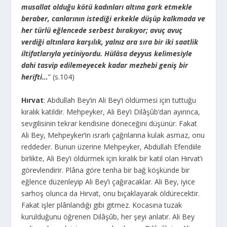
musallat olduğu kötü kadınları altına gark etmekle
beraber, canlarının istediği erkekle düşüp kalkmada ve
her türlü eğlencede serbest bırakıyor; avuç avuç
verdiği altınlara karşılık, yalnız ara sıra bir iki saatlik
iltifatlarıyla yetiniyordu. Hülâsa deyyus kelimesiyle
dahi tasvip edilemeyecek kadar mezhebi geniş bir
herifti…
” (s.104)
Hırvat
: Abdullah Bey’in Ali Bey’i öldürmesi için tuttuğu
kiralık katildir. Mehpeyker, Ali Bey’i Dilâşûb’dan ayırınca,
sevgilisinin tekrar kendisine döneceğini düşünür. Fakat
Ali Bey, Mehpeyker’in ısrarlı çağrılarına kulak asmaz, onu
reddeder. Bunun üzerine Mehpeyker, Abdullah Efendiile
birlikte, Ali Bey’i öldürmek için kiralık bir katil olan Hırvat’ı
görevlendirir. Plâna göre tenha bir bağ köşkünde bir
eğlence düzenleyip Ali Bey’i çağıracaklar. Ali Bey, iyice
sarhoş olunca da Hırvat, onu bıçaklayarak öldürecektir.
Fakat işler plânlandığı gibi gitmez. Kocasına tuzak
kurulduğunu öğrenen Dilâşûb, her şeyi anlatır. Ali Bey