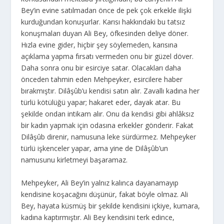
Bey’in evine satılmadan önce de pek çok erkekle ilişki
kurduğundan konuşurlar. Karısı hakkındaki bu tatsız
konuşmaları duyan Ali Bey, öfkesinden deliye döner.
Hızla evine gider, hiçbir şey söylemeden, karısına
açıklama yapma fırsatı vermeden onu bir güzel döver.
Daha sonra onu bir esirciye satar. Olacakları daha
önceden tahmin eden Mehpeyker, esircilere haber
bırakmıştır. Dilâşûb’u kendisi satın alır. Zavallı kadına her
türlü kötülüğü yapar; hakaret eder, dayak atar. Bu
şekilde ondan intikam alır. Onu da kendisi gibi ahlâksız
bir kadın yapmak için odasına erkekler gönderir. Fakat
Dilâşûb direnir, namusuna leke sürdürmez. Mehpeyker
türlü işkenceler yapar, ama yine de Dilâşûb’un
namusunu kirletmeyi başaramaz.
Mehpeyker, Ali Bey’in yalnız kalınca dayanamayıp
kendisine koşacağını düşünür, fakat böyle olmaz. Ali
Bey, hayata küsmüş bir şekilde kendisini içkiye, kumara,
kadına kaptırmıştır. Ali Bey kendisini terk edince,