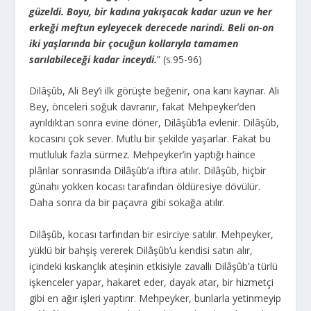
güzeldi. Boyu, bir kadına yakışacak kadar uzun ve her
erkeği meftun eyleyecek derecede narindi. Beli on-on
iki yaşlarında bir çocuğun kollarıyla tamamen
sarılabileceği kadar inceydi.
” (s.95-96)
Dilâşûb, Ali Bey’i ilk görüşte beğenir, ona kanı kaynar. Ali
Bey, önceleri soğuk davranır, fakat Mehpeyker’den
ayrıldıktan sonra evine döner, Dilâşûb’la evlenir. Dilâşûb,
kocasını çok sever. Mutlu bir şekilde yaşarlar. Fakat bu
mutluluk fazla sürmez. Mehpeyker’in yaptığı haince
plânlar sonrasında Dilâşûb’a iftira atılır. Dilâşûb, hiçbir
günahı yokken kocası tarafından öldüresiye dövülür.
Daha sonra da bir paçavra gibi sokağa atılır.
Dilâşûb, kocası tarfından bir esirciye satılır. Mehpeyker,
yüklü bir bahşiş vererek Dilâşûb’u kendisi satın alır,
içindeki kıskançlık ateşinin etkisiyle zavallı Dilâşûb’a türlü
işkenceler yapar, hakaret eder, dayak atar, bir hizmetçi
gibi en ağır işleri yaptırır. Mehpeyker, bunlarla yetinmeyip