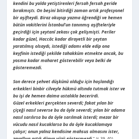
kendini bu yolda yetiştirenleri fersah fersah geride
bırakmıştı. On beşini bitirdiği zaman artık profesyonel
bir aşifteydi. Biraz okuyup yazma öğrendiği ve hemen
bütün vakitlerini İstanbul’un tanınmış aşifteleriyle
geçirdiği için şeytanî zekası çok gelişmişti. Periler
kadar güzel, Haccâc kadar dirayetli bir şeytan
yaratılmış olsaydı, istediği adamı elde edip ona
keyfinin istediği şekilde tahakküm etmekte ancak, bu
yosma kadar maharet gösterebilir veya belki de
gösteremezdi.
Son derece şehvet düşkünü olduğu için hoşlandığı
erkekleri binbir cilveyle hükmü altında tutmak ister ve
bu işi de hemen daima ustalıkla becerirdi.
Güzel erkekleri gerçekten severdi; fakat yılan bir
çiçeği nasıl severse bu da öyle severdi; yılan bir adama
nasıl sarılırsa bu da öyle sarılmak isterdi; mezar bir
vücudu nasıl kucaklarsa bu da öyle kucaklamaya
çalışır; onun yalnız kendisine mahsus olmasını ister,
zavallıya artık dünya yüzü göstermezdi.
” (s.39-40)