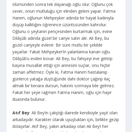
ölümünden sonra tek dayanağı oğlu olur. Oğlunu çok
sever, onun mutluluğu için elinden geleni yapar. Fatma
Hanım, oğlunun Mehpeyker adında bir hayat kadınıyla
düşüp kalktığını öğrenince üzüntüsünden kahrolur.
Oğlunu o şeytanın pençesinden kurtarmak için, evine
Dilâşûb adında güzel bir cariye satın alır. Ali Bey, bu
güzel cariyeyle evlenir. Bir süre mutlu bir şekilde
yaşarlar. Fakat Mehpeyker’in yalanlarına kanan oğlu
Dilâşûb’u evden kovar. Ali Bey, bu fahişeyi eve getirip
başına musallat ettiği için annesini suçlar, onu hiçbir
zaman affetmez. Öyle ki, Fatma Hanım hastalanıp
günlerce yatağa düştüğünde dahi doktor çağırıp ilaç
almak bir kenara dursun, hatırını sormaya bile gelmez.
Fakat her şeye rağmen Fatma Hanım, oğlu için hayır
duasında bulunur.
Atıf Bey
: Ali Bey’in çalıştığı dairede kendisiyle yaşıt olan
arkadaşıdır. Karakter olarak uyuştukları için, birlikte gezip
dolaşırlar. Atıf Bey, yakın arkadaşı olan Ali Bey’i her