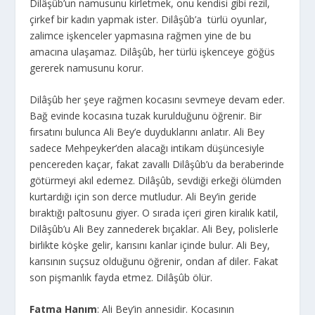
Dilâşûb’un namusunu kirletmek, onu kendisi gibi rezil,
çirkef bir kadın yapmak ister. Dilâşûb’a türlü oyunlar,
zalimce işkenceler yapmasına rağmen yine de bu
amacına ulaşamaz. Dilâşûb, her türlü işkenceye göğüs
gererek namusunu korur.
Dilâşûb her şeye rağmen kocasını sevmeye devam eder.
Bağ evinde kocasına tuzak kurulduğunu öğrenir. Bir
fırsatını bulunca Ali Bey’e duyduklarını anlatır. Ali Bey
sadece Mehpeyker’den alacağı intikam düşüncesiyle
pencereden kaçar, fakat zavallı Dilâşûb’u da beraberinde
götürmeyi akıl edemez. Dilâşûb, sevdiği erkeği ölümden
kurtardığı için son derce mutludur. Ali Bey’in geride
bıraktığı paltosunu giyer. O sırada içeri giren kiralık katil,
Dilâşûb’u Ali Bey zannederek bıçaklar. Ali Bey, polislerle
birlikte köşke gelir, karısını kanlar içinde bulur. Ali Bey,
karısının suçsuz olduğunu öğrenir, ondan af diler. Fakat
son pişmanlık fayda etmez. Dilâşûb ölür.
Fatma Hanım
: Ali Bey’in annesidir. Kocasının