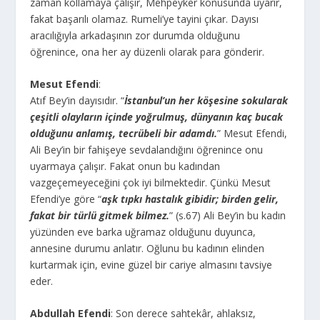
zaman kollamaya çalışır, Mehpeyker konusunda uyarır,
fakat başarılı olamaz. Rumeli’ye tayini çıkar. Dayısı
aracılığıyla arkadaşının zor durumda olduğunu
öğrenince, ona her ay düzenli olarak para gönderir.
Mesut Efendi
:
Atıf Bey’in dayısıdır. “
İstanbul’un her köşesine sokularak
çeşitli olayların içinde yoğrulmuş, dünyanın kaç bucak
olduğunu anlamış, tecrübeli bir adamdı.
” Mesut Efendi,
Ali Bey’in bir fahişeye sevdalandığını öğrenince onu
uyarmaya çalışır. Fakat onun bu kadından
vazgeçemeyeceğini çok iyi bilmektedir. Çünkü Mesut
Efendi’ye göre “
aşk tıpkı hastalık gibidir; birden gelir,
fakat bir türlü gitmek bilmez.
” (s.67) Ali Bey’in bu kadın
yüzünden eve barka uğramaz olduğunu duyunca,
annesine durumu anlatır. Oğlunu bu kadının elinden
kurtarmak için, evine güzel bir cariye almasını tavsiye
eder.
Abdullah Efendi
: Son derece sahtekâr, ahlaksız,