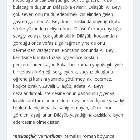
bulacağını düşünür. Dilâşûb’la evlenir. Dilâşûb, Ali Bey’i
çok sever, onu mutlu edebilmek için elinden gelen
gayreti gösterir. Ali Bey, karısı hakkında duyduğu kötü
sözler yüzünden deliye döner. Dilâşûb’a karşı duyduğu
sevgiyi ve aşkı çok çabuk bitirir. Dilâşûb, kocasından
gördüğü onca vefasızlığa rağmen yine de onu
sevmekten vazgeçmez. Romanın sonunda Ali Bey,
kendisine kurulan tuzağı öğrenince köşkün
penceresinden kaçar. Fakat her zaman yaptığı gibi yine
bir vefasızlık örneği sergileyerek, suçsuz olduğunu
öğrendiği karısını yanında götürmeyi akıl edemez,
köşkte bırakır. Zavallı Dilâşûb, âdeta Ali Bey’i
cezalandırmak istercesine onun paltosunu giyer ve
kiralık katil tarafından öldürülmeyi bekler. İçinde yaşadığı
toplumda hiçbir hakka sahip olmayan, sürekli hor
görülen, aşağılanan Dilâşûb yaşadığı haksızlıklara isyan
edercesine ölmek ister.
“
Kıskançlık
” ve “
intikam
” temaları roman boyunca