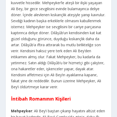
kuvvetle hissedilir. Mehpeyker’le ateşli bir ilişki yaşayan
Ali Bey, bir gece sevgilisini evinde bulamayınca deliye
döner. İçinde alevlenen kıskançlık ateşiyle yanıp kavrulur.
Sevdiği kadının başka erkeklerle olmasını kabullenmek
istemez. Mehpeyker ise sevgilisini bir cariye parçasına
kaptırınca deliye döner. Dilâşûb’un kendisinden kat kat
güzel olduğunu görünce, duyduğu kıskançlık daha da
artar. Dilâşûb’a iftira attırarak bu mutlu birlikteliğe son
verir. Kendisini haksız yere terk eden Ali Bey’den
intikamını almış olur. Fakat Mehpeyker, bu kadarla da
yetinmez. Satın aldığı Dilâşûb’u bir hizmetçi gibi çalıştırır,
ona hakaretler eder, işkenceler yapar, dayak atar.
Kendisini affetmesi için Ali Bey’in ayaklarına kapanır,
fakat yine de reddedilir. Bunun üzerine Mehpeyker, Ali
Bey’i öldürtmeye karar verir.
İntibah Romanının Kişileri
Mehpeyker
: Ali Bey’i baştan çıkarıp hayatını altüst eden
bir hayat kadınıdır. Ali Bey’i Çamlıca’da görür, daha ilk