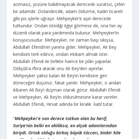
acımasız, yüzüne bakılmayacak derecede suratsız, çirkin
bir adamdır. Dolandırıcılık, adam öldürme, kadın ticareti
gibi pis işlerle uğraşır. Mehpeyker’e aşırı derecede
tutkundur. Ondan istediği ilgiyi görmese de, ona her ay
düzenli olarak para yardımında bulunur. Mehpeyker’in
koruyucusudur. Mehpeyker, ne zaman başı sıkışsa,
Abdullah Efendi’nin yanına gider. Mehpeyker, Ali Bey
kendisini terk edince, ondan intikam almak ister.
Abdullah Efendi ile birlikte haince bir plân yaparlar.
Dilâşûb’a iftira atarak onu Ali Bey’den ayırırlar.
Mehpeyker yalnız kalan Ali Bey’in kendisine geri
döneceğini düşünür, fakat yanılır. Mehpeyker, o andan
itibaren Ali Bey’i düşman olarak görür. Abdullah Efendi
ve Mehpeyker, Ali Bey’in öldürülmesine karar verirler.
Abdullah Efendi, Hırvat adında bir kiralık katil tutar.
“
Mehpeyker’e son derece tutkun olan bu herif,
Suriye’nin belki en ahlâksız, en alçak adamlarından
biriydi. Ortak olduğu birkaç büyük tüccarı, binbir hile