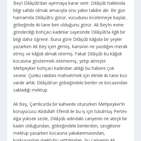
Bey’i Dilâşûb’dan ayırmaya karar verir. Dilâşûb hakkında
bilgi sahibi olmak amacıyla onu yakın takibe alır. Bir gün
hamamda Dilâşûb’u görür, vücudunu incelemeye başlar,
göbeğinde iki tane ben olduğunu görür. Ali Bey’in evine
gönderdiği bohçacı kadınlar sayesinde Dilâşûb’la ilgili bir
bilgi daha öğrenir. Buna göre Dilâşûb kâğıda bir şeyler
yazarken Ali Bey içeri girmiş, karısının ne yazdığını merak
etmiş ve kâğıdı almak istemiş. Fakat Dilâşûb bu kâğıdı
kocasına göstermek istememiş, yırtıp atmıştır.
Mehpeyker bohçacı kadından aldığı bu habere çok
sevinir. Çünkü rakibini mahvetmek için elinde iki tane koz
vardır artık: Dilâşûb’un göbeğindeki benler ve kocasından
sakladığı mektup.
Ali Bey, Çamlıca’da bir kahvede otururken Mehpeyker’in
koruyucusu Abdullah Efendi ile bu iş için tutulmuş Pertev
Ağa yüksek sesle, Dilâşûb adındaki cariyenin ne ateşli bir
kadın olduğundan, göbeğindeki benlerden, sevgilisine
mektup yazarken kocasına yakalanmasından,
korkusundan mektubu yırttığından, bu cariyenin Ali