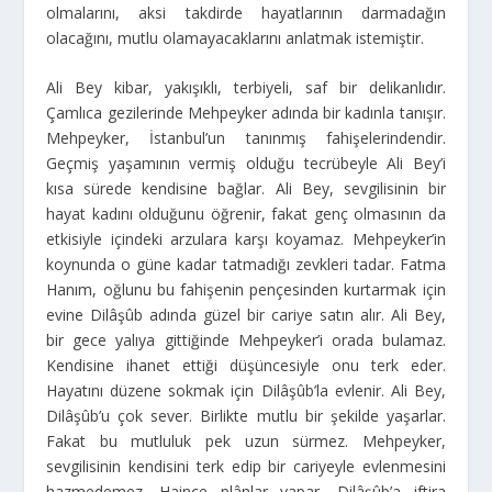
olmalarını, aksi takdirde hayatlarının darmadağın
olacağını, mutlu olamayacaklarını anlatmak istemiştir.
Ali Bey kibar, yakışıklı, terbiyeli, saf bir delikanlıdır.
Çamlıca gezilerinde Mehpeyker adında bir kadınla tanışır.
Mehpeyker, İstanbul’un tanınmış fahişelerindendir.
Geçmiş yaşamının vermiş olduğu tecrübeyle Ali Bey’i
kısa sürede kendisine bağlar. Ali Bey, sevgilisinin bir
hayat kadını olduğunu öğrenir, fakat genç olmasının da
etkisiyle içindeki arzulara karşı koyamaz. Mehpeyker’in
koynunda o güne kadar tatmadığı zevkleri tadar. Fatma
Hanım, oğlunu bu fahişenin pençesinden kurtarmak için
evine Dilâşûb adında güzel bir cariye satın alır. Ali Bey,
bir gece yalıya gittiğinde Mehpeyker’i orada bulamaz.
Kendisine ihanet ettiği düşüncesiyle onu terk eder.
Hayatını düzene sokmak için Dilâşûb’la evlenir. Ali Bey,
Dilâşûb’u çok sever. Birlikte mutlu bir şekilde yaşarlar.
Fakat bu mutluluk pek uzun sürmez. Mehpeyker,
sevgilisinin kendisini terk edip bir cariyeyle evlenmesini
hazmedemez. Haince plânlar yapar, Dilâşûb’a iftira