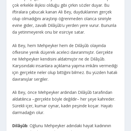
çok erkekle ilişkisi olduğu gibi çirkin sözler duyar. Bu
iftiralara çabucak kanan Ali Bey, duyduklarının gerçek
olup olmadığını araştırıp öğrenmeden olanca siniriyle
evine gider, zavallı Dilâşûb’u yerden yere vurur. Bununla
da yetinmeyerek onu bir esirciye satar.
Ali Bey, hem Mehpeyker hem de Dilâşûb olayında
öfkesine yenik düşerek aceleci davranmıştır. Gerçekte
ne Mehpeyker kendisini aldatmıştır ne de Dilâşûb.
Karşısındaki insanlara açıklama yapma imkânı vermediği
için gerçekte neler olup bittiğini bilmez. Bu yüzden hatalı
davranışlar sergiler.
Ali Bey, önce Mehpeyker ardından Dilâşûb tarafından
aldatılınca –gerçekte böyle değildir– her şeye kahreder.
Sürekli içer, kumar oynar, kadın peşinde koşar. Hayatı
darmadağın olur.
Dilâşûb
: Oğlunu Mehpeyker adındaki hayat kadınının