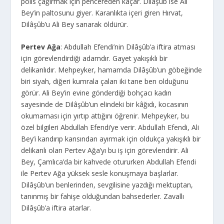
polis çağırmak için pencereden kaçar. Dilâşûb ise Ali
Bey’in paltosunu giyer. Karanlıkta içeri giren Hırvat,
Dilâşûb’u Ali Bey sanarak öldürür.
Pertev Ağa
: Abdullah Efendi’nin Dilâşûb’a iftira atması
için görevlendirdiği adamdır. Gayet yakışıklı bir
delikanlıdır. Mehpeyker, hamamda Dilâşûb’un göbeğinde
biri siyah, diğeri kumrala çalan iki tane ben olduğunu
görür. Ali Bey’in evine gönderdiği bohçacı kadın
sayesinde de Dilâşûb’un elindeki bir kâğıdı, kocasının
okumaması için yırtıp attığını öğrenir. Mehpeyker, bu
özel bilgileri Abdullah Efendi’ye verir. Abdullah Efendi, Ali
Bey’i kandırıp karısından ayırmak için oldukça yakışıklı bir
delikanlı olan Pertev Ağa’yı bu iş için görevlendirir. Ali
Bey, Çamlıca’da bir kahvede otururken Abdullah Efendi
ile Pertev Ağa yüksek sesle konuşmaya başlarlar.
Dilâşûb’un benlerinden, sevgilisine yazdığı mektuptan,
tanınmış bir fahişe olduğundan bahsederler. Zavallı
Dilâşûb’a iftira atarlar.