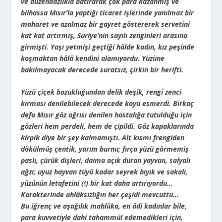
ve düzenbazlıkla batırarak çok para kazanmış ve
bilhassa Mısır’la yaptığı ticaret işlerinde yanılmaz bir
maharet ve azalmaz bir gayret göstererek servetini
kat kat artırmış, Suriye’nin sayılı zenginleri arasına
girmişti. Yaşı yetmişi geçtiği hâlde kadın, kız peşinde
koşmaktan hâlâ kendini alamıyordu. Yüzüne
bakılmayacak derecede suratsız, çirkin bir herifti.
Yüzü çiçek bozukluğundan delik deşik, rengi zenci
kırması denilebilecek derecede koyu esmerdi. Birkaç
defa Mısır göz ağrısı denilen hastalığa tutulduğu için
gözleri hem perdeli, hem de çipildi. Göz kapaklarında
kirpik diye bir şey kalmamıştı. Alt kısmı frengiden
dökülmüş çentik, yarım burnu; fırça yüzü görmemiş
paslı, çürük dişleri, daima açık duran yayvan, salyalı
ağzı; uyuz hayvan tüyü kadar seyrek bıyık ve sakalı,
yüzünün letafetini (!) bir kat daha artırıyordu…
Karakterinde ahlâksızlığın her çeşidi mevcuttu…
Bu iğrenç ve aşağılık mahlûka, en âdi kadınlar bile,
para kuvvetiyle dahi tahammül edemedikleri için,