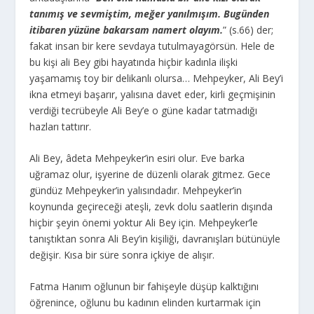
tanımış ve sevmiştim, meğer yanılmışım. Bugünden
itibaren yüzüne bakarsam namert olayım.
” (s.66) der;
fakat insan bir kere sevdaya tutulmayagörsün. Hele de
bu kişi ali Bey gibi hayatında hiçbir kadınla ilişki
yaşamamış toy bir delikanlı olursa… Mehpeyker, Ali Bey’i
ikna etmeyi başarır, yalısına davet eder, kirli geçmişinin
verdiği tecrübeyle Ali Bey’e o güne kadar tatmadığı
hazları tattırır.
Ali Bey, âdeta Mehpeyker’in esiri olur. Eve barka
uğramaz olur, işyerine de düzenli olarak gitmez. Gece
gündüz Mehpeyker’in yalısındadır. Mehpeyker’in
koynunda geçireceği ateşli, zevk dolu saatlerin dışında
hiçbir şeyin önemi yoktur Ali Bey için. Mehpeyker’le
tanıştıktan sonra Ali Bey’in kişiliği, davranışları bütünüyle
değişir. Kısa bir süre sonra içkiye de alışır.
Fatma Hanım oğlunun bir fahişeyle düşüp kalktığını
öğrenince, oğlunu bu kadının elinden kurtarmak için