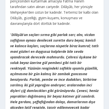
pençesinden kurtarmak amacıyla Fatma Hanım
tarafından satın alınan cariyedir. Dilâşûb, her yönüyle
Mehpeyker’den üstün bir kadındır. Tertemiz bir kalbi olan
Dilâşûb, güzelliği, giyim-kuşamı, konuşması ve
davranışlarıyla dört dörtlük bir kadındır.
“
Dilâşûb’un saçları sırma gibi parlak sarı; alnı, vicdan
saflığının aynası denilecek surette duru beyaz; kavisli
ve kalınca kaşları, saçlarına nispetle biraz kumral; tatlı
mavi gözleri en duygusuz kalplerde bile sevda
uyandıracak derecede mahmurdu. Çehresi âşıkane bir
soluk beyaz üzerine gül pembesi gibi tatlı bir
renkteydi. Yüzünün rengindeki saflıkla uyumlu güzellik,
açılmasına bir gün kalmış bir zambak goncasına
benziyordu. Parlak, pembe ve ince dudakları, birbirine
sarılmış iki gül yaprağını andırıyor; aralarından inci
dişleri çiğ damlacıkları gibi görünüyordu. Çenesi, henüz
yaprakları dağılmamış bir beyaz katmer gül sanılırdı.
Hele gerdanı, şeffaflığından dolayı, damarlarının dışa
akseden latif rengiyle, tasvir edilemeyecek kadar