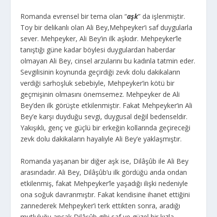
Romanda evrensel bir tema olan “
aşk
” da işlenmiştir.
Toy bir delikanlı olan Ali Bey,Mehpeyker’i saf duygularla
sever. Mehpeyker, Ali Bey’in ilk aşkıdır. Mehpeyker’le
tanıştığı güne kadar böylesi duygulardan haberdar
olmayan Ali Bey, cinsel arzularını bu kadınla tatmin eder.
Sevgilisinin koynunda geçirdiği zevk dolu dakikaların
verdiği sarhoşluk sebebiyle, Mehpeyker’in kötü bir
geçmişinin olmasını önemsemez. Mehpeyker de Ali
Bey’den ilk görüşte etkilenmiştir. Fakat Mehpeyker’in Ali
Bey’e karşı duyduğu sevgi, duygusal değil bedenseldir.
Yakışıklı, genç ve güçlü bir erkeğin kollarında geçireceği
zevk dolu dakikaların hayaliyle Ali Bey’e yaklaşmıştır.
Romanda yaşanan bir diğer aşk ise, Dilâşûb ile Ali Bey
arasındadır. Ali Bey, Dilâşûb’u ilk gördüğü anda ondan
etkilenmiş, fakat Mehpeyker’le yaşadığı ilişki nedeniyle
ona soğuk davranmıştır. Fakat kendisine ihanet ettiğini
zannederek Mehpeyker’i terk ettikten sonra, aradığı
mutluluğu ancak Dilâşûb gibi saf ve güzel bir kızla