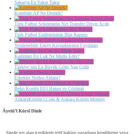
Sakarya En Yakın Taksi
Kombide AP Ne Demek?
Türk Futbol Sektörünün Net Transfer Döviz Açığı
Türk Futbol Endüstrisinin İflas Raporu
Yenilenebilir Enerji Kaynaklarının Faydaları
Kadınları En Çok Ne Mutlu Eder?
Türkiye’nin En Büyük Gölü: Van Gölü
Erkekler Neden Aldatır?
Beko Kombi E03 Hatası ve Çözümü
AnkaraKornisci.Com & Ankara Korniş Montajı
Âyetü’l Kürsî Dinle
Sitede yer alan içeriklerin telif hakları yazarların kendilerine veya