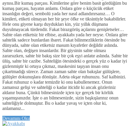
aynısı.Bir kumaş parçası. Kimilerine göre benim basit gördüğüm bu
kumaş parçası, hayatın anlamı. Onlara göre o küçücük etiket
insanlığın değeri, sembolü yada her nasıl adlandırırsanız… O
kimileri, etiketi olmayan her bir şeye öfke ve tiksintiyle bakabilirler.
Hele onu giyene karşı duydukları kin, yüz yıllık düşmana
duyulmayacak türdendir. Fakat birazgörüş açılarını genişletseler…
Sahte olan etiketsiz bir elbise, ayakkabı yada her neyse. Onlara göre
sahtelik sadece bunlardan ibaret. Fakat bilinmezliklerin ötesinde bu
dünyada, sahte olan etiketsiz masum kıyafetler değildir aslında.
Sahte olan, değişen insanlardır. Bir giysinin sahte olması
zararsızken, sahte bir bakış size bir çok eşyi anlatır aslında. Sahte bir
ülüş, sahte bir cazibe. Sahteliğin ötesindeki o gerçek yüz o kadar iyi
gizlenmiştir ki ortaya çıkmaz, maskesini taşıyan insan onu
çıkartmadığı sürece. Zaman zaman sahte olan bakışlar gülüşlere,
gülüşler dokunuşlara dönüşür. Adeta okşar ruhunuzu. Saf kalbinizi.
Fakat ruhunuz o kadar temizdir ki onu kabullenemez. Onun
zamansız gelişi ve sahteliği o kadar iticidir ki ancak gözleriniz
aldanır buna. Çünkü bilmesinizde içten içe gerçek bir körlük
yaşamışsınızdır. İşte o an bilmesenizde, sizin başkışlarınız onun
sahteliğiyle dolmuştur. Bu o kadar yavaş ve içten olur ki,
anlamanız...
Devamını Oku