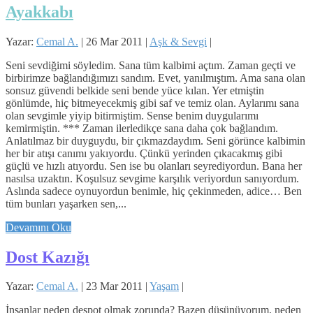
Ayakkabı
Yazar:
Cemal A.
|
26 Mar 2011
|
Aşk & Sevgi
|
Seni sevdiğimi söyledim. Sana tüm kalbimi açtım. Zaman geçti ve
birbirimze bağlandığımızı sandım. Evet, yanılmıştım. Ama sana olan
sonsuz güvendi belkide seni bende yüce kılan. Yer etmiştin
gönlümde, hiç bitmeyecekmiş gibi saf ve temiz olan. Aylarımı sana
olan sevgimle yiyip bitirmiştim. Sense benim duygularımı
kemirmiştin. *** Zaman ilerledikçe sana daha çok bağlandım.
Anlatılmaz bir duyguydu, bir çıkmazdaydım. Seni görünce kalbimin
her bir atışı canımı yakıyordu. Çünkü yerinden çıkacakmış gibi
güçlü ve hızlı atıyordu. Sen ise bu olanları seyrediyordun. Bana her
nasılsa uzaktın. Koşulsuz sevgime karşılık veriyordun sanıyordum.
Aslında sadece oynuyordun benimle, hiç çekinmeden, adice… Ben
tüm bunları yaşarken sen,...
Devamını Oku
Dost Kazığı
Yazar:
Cemal A.
|
23 Mar 2011
|
Yaşam
|
İnsanlar neden despot olmak zorunda? Bazen düşünüyorum, neden