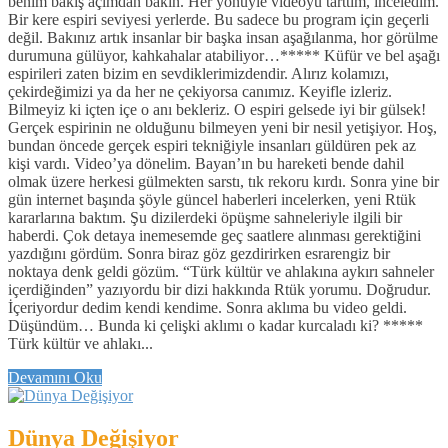
benim bakış açımdan bakın. Her yönüyle videoyu tarttım, inceledim.
Bir kere espiri seviyesi yerlerde. Bu sadece bu program için geçerli
değil. Bakınız artık insanlar bir başka insan aşağılanma, hor görülme
durumuna gülüyor, kahkahalar atabiliyor…***** Küfür ve bel aşağı
espirileri zaten bizim en sevdiklerimizdendir. Alırız kolamızı,
çekirdeğimizi ya da her ne çekiyorsa canımız. Keyifle izleriz.
Bilmeyiz ki içten içe o anı bekleriz. O espiri gelsede iyi bir gülsek!
Gerçek espirinin ne olduğunu bilmeyen yeni bir nesil yetişiyor. Hoş,
bundan öncede gerçek espiri tekniğiyle insanları güldüren pek az
kişi vardı. Video’ya dönelim. Bayan’ın bu hareketi bende dahil
olmak üzere herkesi gülmekten sarstı, tık rekoru kırdı. Sonra yine bir
gün internet başında şöyle güncel haberleri incelerken, yeni Rtük
kararlarına baktım. Şu dizilerdeki öpüşme sahneleriyle ilgili bir
haberdi. Çok detaya inemesemde geç saatlere alınması gerektiğini
yazdığını gördüm. Sonra biraz göz gezdirirken esrarengiz bir
noktaya denk geldi gözüm. “Türk kültür ve ahlakına aykırı sahneler
içerdiğinden” yazıyordu bir dizi hakkında Rtük yorumu. Doğrudur.
İçeriyordur dedim kendi kendime. Sonra aklıma bu video geldi.
Düşündüm… Bunda ki çelişki aklımı o kadar kurcaladı ki? *****
Türk kültür ve ahlakı...
Devamını Oku
Dünya Değişiyor