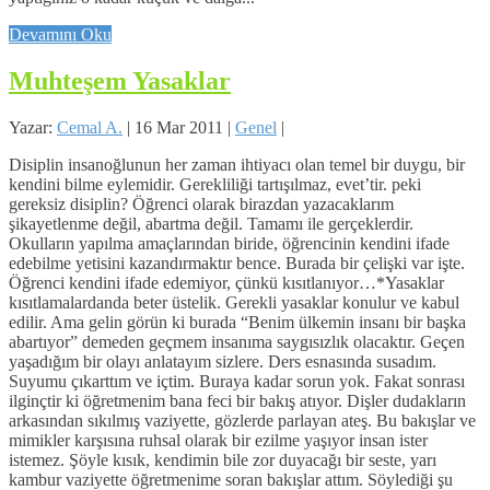
Devamını Oku
Muhteşem Yasaklar
Yazar:
Cemal A.
|
16 Mar 2011
|
Genel
|
Disiplin insanoğlunun her zaman ihtiyacı olan temel bir duygu, bir
kendini bilme eylemidir. Gerekliliği tartışılmaz, evet’tir. peki
gereksiz disiplin? Öğrenci olarak birazdan yazacaklarım
şikayetlenme değil, abartma değil. Tamamı ile gerçeklerdir.
Okulların yapılma amaçlarından biride, öğrencinin kendini ifade
edebilme yetisini kazandırmaktır bence. Burada bir çelişki var işte.
Öğrenci kendini ifade edemiyor, çünkü kısıtlanıyor…*Yasaklar
kısıtlamalardanda beter üstelik. Gerekli yasaklar konulur ve kabul
edilir. Ama gelin görün ki burada “Benim ülkemin insanı bir başka
abartıyor” demeden geçmem insanıma saygısızlık olacaktır. Geçen
yaşadığım bir olayı anlatayım sizlere. Ders esnasında susadım.
Suyumu çıkarttım ve içtim. Buraya kadar sorun yok. Fakat sonrası
ilginçtir ki öğretmenim bana feci bir bakış atıyor. Dişler dudakların
arkasından sıkılmış vaziyette, gözlerde parlayan ateş. Bu bakışlar ve
mimikler karşısına ruhsal olarak bir ezilme yaşıyor insan ister
istemez. Şöyle kısık, kendimin bile zor duyacağı bir seste, yarı
kambur vaziyette öğretmenime soran bakışlar attım. Söylediği şu