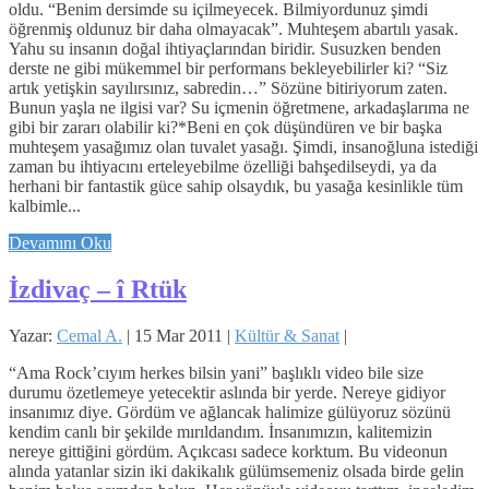
oldu. “Benim dersimde su içilmeyecek. Bilmiyordunuz şimdi
öğrenmiş oldunuz bir daha olmayacak”. Muhteşem abartılı yasak.
Yahu su insanın doğal ihtiyaçlarından biridir. Susuzken benden
derste ne gibi mükemmel bir performans bekleyebilirler ki? “Siz
artık yetişkin sayılırsınız, sabredin…” Sözüne bitiriyorum zaten.
Bunun yaşla ne ilgisi var? Su içmenin öğretmene, arkadaşlarıma ne
gibi bir zararı olabilir ki?*Beni en çok düşündüren ve bir başka
muhteşem yasağımız olan tuvalet yasağı. Şimdi, insanoğluna istediği
zaman bu ihtiyacını erteleyebilme özelliği bahşedilseydi, ya da
herhani bir fantastik güce sahip olsaydık, bu yasağa kesinlikle tüm
kalbimle...
Devamını Oku
İzdivaç – î Rtük
Yazar:
Cemal A.
|
15 Mar 2011
|
Kültür & Sanat
|
“Ama Rock’cıyım herkes bilsin yani” başlıklı video bile size
durumu özetlemeye yetecektir aslında bir yerde. Nereye gidiyor
insanımız diye. Gördüm ve ağlancak halimize gülüyoruz sözünü
kendim canlı bir şekilde mırıldandım. İnsanımızın, kalitemizin
nereye gittiğini gördüm. Açıkcası sadece korktum. Bu videonun
alında yatanlar sizin iki dakikalık gülümsemeniz olsada birde gelin