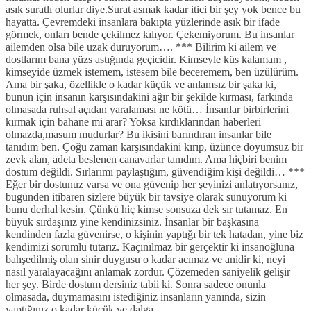
asık suratlı olurlar diye.Surat asmak kadar itici bir şey yok bence bu
hayatta. Çevremdeki insanlara bakıpta yüzlerinde asık bir ifade
görmek, onları bende çekilmez kılıyor. Çekemiyorum. Bu insanlar
ailemden olsa bile uzak duruyorum…. *** Bilirim ki ailem ve
dostlarım bana yüzs astığında geçicidir. Kimseyle küs kalamam ,
kimseyide üzmek istemem, istesem bile beceremem, ben üzülürüm.
Ama bir şaka, özellikle o kadar küçük ve anlamsız bir şaka ki,
bunun için insanın karşısındakini ağır bir şekilde kırması, farkında
olmasada ruhsal açıdan yaralaması ne kötü… İnsanlar birbirlerini
kırmak için bahane mi arar? Yoksa kırdıklarından haberleri
olmazda,masum mudurlar? Bu ikisini barındıran insanlar bile
tanıdım ben. Çoğu zaman karşısındakini kırıp, üzünce doyumsuz bir
zevk alan, adeta beslenen canavarlar tanıdım. Ama hiçbiri benim
dostum değildi. Sırlarımı paylaştığım, güvendiğim kişi değildi… ***
Eğer bir dostunuz varsa ve ona güvenip her şeyinizi anlatıyorsanız,
bugünden itibaren sizlere büyük bir tavsiye olarak sunuyorum ki
bunu derhal kesin. Çünkü hiç kimse sonsuza dek sır tutamaz. En
büyük sırdaşınız yine kendinizsiniz. İnsanlar bir başkasına
kendinden fazla güvenirse, o kişinin yaptığı bir tek hatadan, yine biz
kendimizi sorumlu tutarız. Kaçınılmaz bir gerçektir ki insanoğluna
bahşedilmiş olan sinir duygusu o kadar acımaz ve anidir ki, neyi
nasıl yaralayacağını anlamak zordur. Çözemeden saniyelik gelişir
her şey. Birde dostum dersiniz tabii ki. Sonra sadece onunla
olmasada, duymamasını istediğiniz insanların yanında, sizin
yaptığınız o kadar küçük ve dalga...