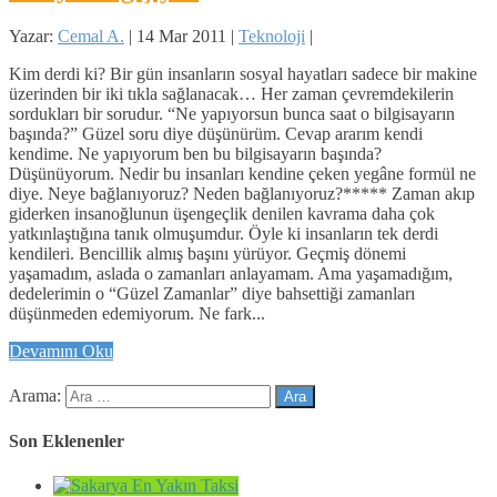
Yazar:
Cemal A.
|
14 Mar 2011
|
Teknoloji
|
Kim derdi ki? Bir gün insanların sosyal hayatları sadece bir makine
üzerinden bir iki tıkla sağlanacak… Her zaman çevremdekilerin
sordukları bir sorudur. “Ne yapıyorsun bunca saat o bilgisayarın
başında?” Güzel soru diye düşünürüm. Cevap ararım kendi
kendime. Ne yapıyorum ben bu bilgisayarın başında?
Düşünüyorum. Nedir bu insanları kendine çeken yegâne formül ne
diye. Neye bağlanıyoruz? Neden bağlanıyoruz?***** Zaman akıp
giderken insanoğlunun üşengeçlik denilen kavrama daha çok
yatkınlaştığına tanık olmuşumdur. Öyle ki insanların tek derdi
kendileri. Bencillik almış başını yürüyor. Geçmiş dönemi
yaşamadım, aslada o zamanları anlayamam. Ama yaşamadığım,
dedelerimin o “Güzel Zamanlar” diye bahsettiği zamanları
düşünmeden edemiyorum. Ne fark...
Devamını Oku
Arama:
Son Eklenenler