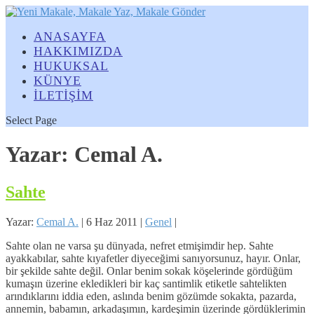
ANASAYFA
HAKKIMIZDA
HUKUKSAL
KÜNYE
İLETİŞİM
Select Page
Yazar:
Cemal A.
Sahte
Yazar:
Cemal A.
|
6 Haz 2011
|
Genel
|
Sahte olan ne varsa şu dünyada, nefret etmişimdir hep. Sahte
ayakkabılar, sahte kıyafetler diyeceğimi sanıyorsunuz, hayır. Onlar,
bir şekilde sahte değil. Onlar benim sokak köşelerinde gördüğüm
kumaşın üzerine ekledikleri bir kaç santimlik etiketle sahtelikten
arındıklarını iddia eden, aslında benim gözümde sokakta, pazarda,
annemin, babamın, arkadaşımın, kardeşimin üzerinde gördüklerimin