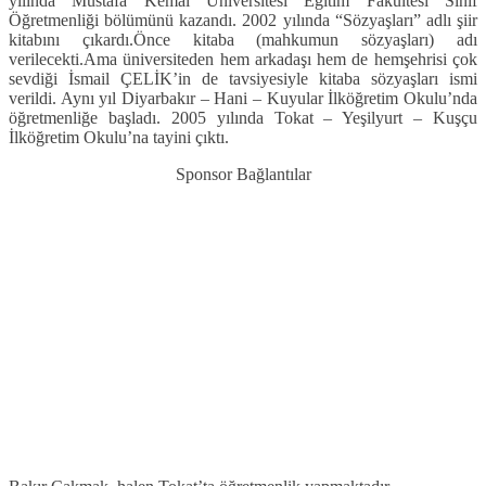
yılında Mustafa Kemal Üniversitesi Eğitim Fakültesi Sınıf
Öğretmenliği bölümünü kazandı. 2002 yılında “Sözyaşları” adlı şiir
kitabını çıkardı.Önce kitaba (mahkumun sözyaşları) adı
verilecekti.Ama üniversiteden hem arkadaşı hem de hemşehrisi çok
sevdiği İsmail ÇELİK’in de tavsiyesiyle kitaba sözyaşları ismi
verildi. Aynı yıl Diyarbakır – Hani – Kuyular İlköğretim Okulu’nda
öğretmenliğe başladı. 2005 yılında Tokat – Yeşilyurt – Kuşçu
İlköğretim Okulu’na tayini çıktı.
Sponsor Bağlantılar