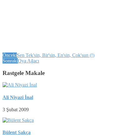
Önceki
Sen Tek'sin, Bir'sin, En'sin, Çok'sun (!)
Sonraki
Oya Ağacı
Rastgele Makale
Ali Niyazi İnal
3 Şubat 2009
Bülent Sakça