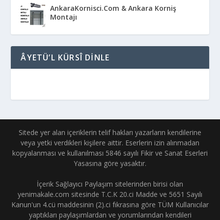
AnkaraKornisci.Com & Ankara Korniş
Montajı
ÂYETÜ’L KÜRSÎ DINLE
Sitede yer alan içeriklerin telif hakları yazarların kendilerine
veya yetki verdikleri kişilere aittir. Eserlerin izin alınmadan
kopyalanması ve kullanılması 5846 sayılı Fikir ve Sanat Eserleri
Yasasına göre yasaktır.
İçerik Sağlayıcı Paylaşım sitelerinden birisi olan
yenimakale.com sitesinde T.C.K 20.ci Madde ve 5651 Sayılı
Kanun'un 4.cü maddesinin (2).ci fıkrasına göre TÜM Kullanıcılar
yaptıkları paylaşımlardan ve yorumlarından kendileri