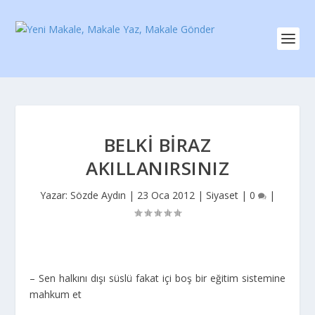
BELKI BIRAZ
AKILLANIRSINIZ
Yazar:
Sözde Aydın
|
23 Oca 2012
|
Siyaset
|
0
|
– Sen halkını dışı süslü fakat içi boş bir eğitim sistemine
mahkum et