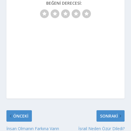
BEĞENI DERECESI:
ÖNCEKI
SONRAKI
İnsan Olmanın Farkına Varın
İsrail Neden Özür Diledi?