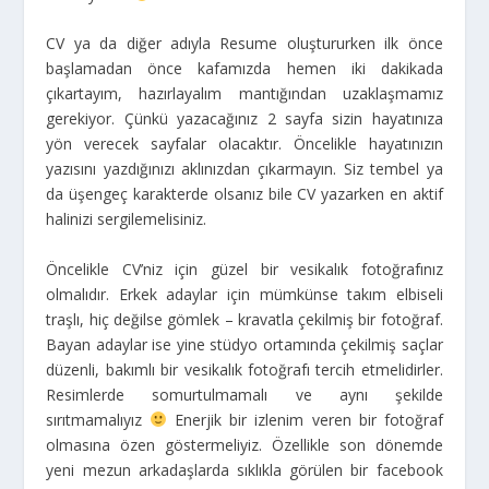
CV ya da diğer adıyla Resume oluştururken ilk önce
başlamadan önce kafamızda hemen iki dakikada
çıkartayım, hazırlayalım mantığından uzaklaşmamız
gerekiyor. Çünkü yazacağınız 2 sayfa sizin hayatınıza
yön verecek sayfalar olacaktır. Öncelikle hayatınızın
yazısını yazdığınızı aklınızdan çıkarmayın. Siz tembel ya
da üşengeç karakterde olsanız bile CV yazarken en aktif
halinizi sergilemelisiniz.
Öncelikle CV’niz için güzel bir vesikalık fotoğrafınız
olmalıdır. Erkek adaylar için mümkünse takım elbiseli
traşlı, hiç değilse gömlek – kravatla çekilmiş bir fotoğraf.
Bayan adaylar ise yine stüdyo ortamında çekilmiş saçlar
düzenli, bakımlı bir vesikalık fotoğrafı tercih etmelidirler.
Resimlerde somurtulmamalı ve aynı şekilde
sırıtmamalıyız
Enerjik bir izlenim veren bir fotoğraf
olmasına özen göstermeliyiz. Özellikle son dönemde
yeni mezun arkadaşlarda sıklıkla görülen bir facebook