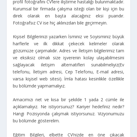
profil fotoğrafını CV’lere iliştirme hastalığı bulunmaktadır.
Kurumsal bir firmada çalışma isteği olan bir kişi için bu
direk olarak en başta alacağınız eksi puandır.
Fotoğrafsız CV ise hiç aklınızdan bile geçirmeyin.
Kişisel Bilgilerinizi yazarken İsminiz ve Soyisminiz büyük
harflerle ve ilk dikkat çekecek kelimeler olarak
gözümüze çarpmalıdır. Adres ve İletişim bilgilerimiz tam
ve eksiksiz olmalı size işverenin kolay ulaşabilmesini
sağlayacak iletişim alternatifleri sunabilmeliyiz(Ev
telefonu, İletişim adresi, Cep Telefonu, E-mail adresi,
varsa kişisel web sitesi). İmla hatası kesinlikle özellikle
bu bölümde yapmamalıyız.
Amacımızı net ve kısa bir şekilde 1 yada 2 cümle ile
açıklamalıyız. Ne istiyorsunuz? Kariyer hedefiniz nedir?
Hangi Pozisyonda çalışmak istiyorsunuz. Vizyonumuzu
bu bölümde gösterelim.
Eğitim Bilgileri, elbette CV’nizde en öne çıkacak