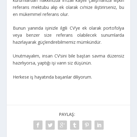
kurumlardan hakkınızda imzalı kaşeli çalışmanıza ilişkin
referans mektubu alıp ek olarak cv’nize iliştirirseniz, bu
en mükemmel referans olur.
Bunun yanında işinizle ilgili CV’ye ek olarak portofolya
veya benzer size referans olabilecek sunumlarda
hazırlayarak güçlendirebilmemiz mümkündür.
Unutmayalım, insan CV’sini bile baştan savma düzensiz
hazırlıyorsa, yaptığı işi varın siz düşünün.
Herkese iş hayatında başarılar diliyorum.
PAYLAŞ: