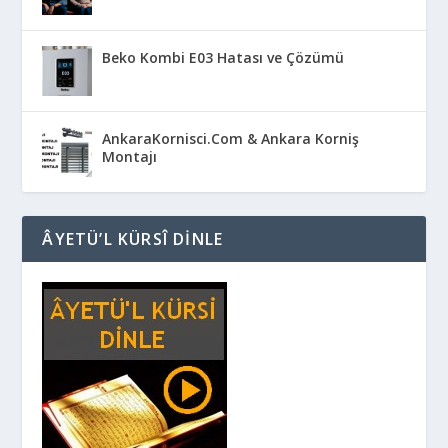
Beko Kombi E03 Hatası ve Çözümü
AnkaraKornisci.Com & Ankara Korniş
Montajı
ÂYETÜ’L KÜRSÎ DINLE