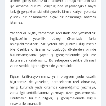
askere gitmiş olsanız bile, askerlik dönüşü firmanın sizi
işe almama durumu oluştuğunda yaşayacağınız hayal
kırıklığı gerçekten sizi etkileyebilir. Kimse kariyer yolunda
yüksek bir basamaktan alçak bir basamağa basmak
istemez.
Yabancı dil bilgisi, tamamiyle reel ifadelerle yazılmalıdır.
İngilizce’nin yeterlilik düzeyi ülkemizde farklı
anlaşılabilmektedir. Siz yeterli olduğunuzu düşünseniz
bile özellikle o lisanın konuşulduğu ülkelerden birinde
bulunmamışsanız şayet iş görüşmelerinde çok zor
durumlarda kalabilirsiniz. Bu sebepten özellikle dili nasıl
ve ne şekilde öğrendiğimiz de yazılmalıdır.
Kişisel kalifikasyonlarımız yani program yada ustalık
bilgilerimizi de yazarken, derecelerinin reel olmasına,
hangi kurumda yada ortamda öğrendiğimizi yazmaya,
varsa ilgili sertifikalarımızı yazmaya özen göstermeliyiz.
Unutmayın bu tür bilgiler, iş görüşmelerinde küçük
sınavlar ile sınanabilir.