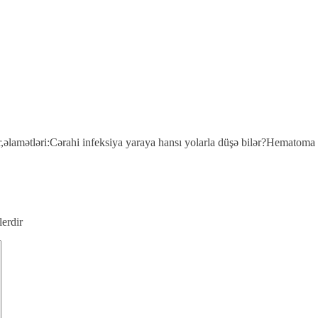
r,əlamətləri:Cərahi infeksiya yaraya hansı yolarla düşə bilər?Hematoma
lerdir