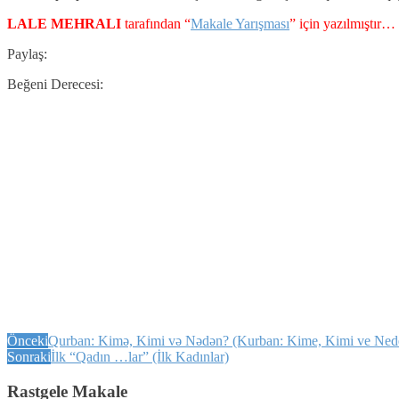
LALE MEHRALI
tarafından “
Makale Yarışması
” için yazılmıştır…
Paylaş:
Beğeni Derecesi:
Önceki
Qurban: Kimə, Kimi və Nədən? (Kurban: Kime, Kimi ve Ned
Sonraki
İlk “Qadın …lar” (İlk Kadınlar)
Rastgele Makale