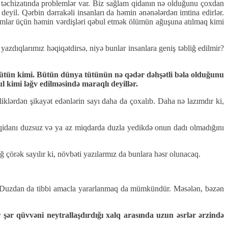
 təchizatında problemlər var. Biz sağlam qidanın nə olduğunu çoxdan
yil. Qərbin dərrakəli insanları da həmin ənənələrdən imtina edirlər.
adamlar üçün həmin vərdişləri qəbul etmək ölümün ağuşuna atılmaq kimi
yazdıqlarımız həqiqətdirsə, niyə bunlar insanlara geniş təbliğ edilmir?
ə, tütün kimi. Bütün dünya tütünün nə qədər dəhşətli bəla olduğunu
ul kimi ləğv edilməsində maraqlı deyillər.
liklərdən şikayət edənlərin sayı daha da çoxalıb. Daha nə lazımdır ki,
bir qidanı duzsuz və ya az miqdarda duzla yedikdə onun dadı olmadığını
 çörək sayılır ki, növbəti yazılarmız da bunlara həsr olunacaq.
ir. Duzdan da tibbi amacla yararlanmaq da mümkündür. Məsələn, bəzən
şər qüvvəni neytrallaşdırdığı xalq arasında uzun əsrlər ərzində