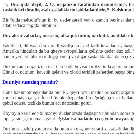
“1. Duz qida deyil, 2. O, orqanizm tərəfindən mənimsənilə, həz
xəstəlikləri törədir, əsəb xəstəliklərini şiddətləndirir, 5. Kalsiu
Bir “qida məhsulu”nun ki, bu qədər zərəri var, o zaman bəs insanlar 
adəti sadəcə tərgidə bilmirlər?
Duz əksər zəhərlər, məsələn, alkaqol, tütün, narkotik maddələr k
Faktdır ki, dünyada bu zərərli vərdişdən azad fərdi insanlarla yanaşı
Amerika hinduları da bu qitəyə avropalıların gəlişinə qədər duz adlı 
həmin yerlərin əhalisi indi şişmanlıq və digər xəstəliklərdən daha çox ə
Duzun canlı orqanizmə təsiri ilə bağlı heyvanlar üzərində aparılan təc
Çünki o, natrium, kaustik qələvi və xlorid tərkibli zəhərdən başqa bir 
Duz niyə susuzluq yaradır?
Hətta həkim olmayanlar da bilir ki, qeyri-üzvü maddələr həzm orqanlar
xaric etməyə çalışır. İncə böyrək süzgəcləri bu ağırlığa çox az hallar
qəbul edirsə, tezliklə bunun acı nəticəsini görür.
Böyrəyin xaric edə bilmədiyi duzlar orada daşlaşır və bundan sonra bə
toplaşaraq şişlər əmələ gətirir.
Şişlər isə bədənin çıxış yolu arayara
Duzun susuzluq yaratması da onun ən məşhur zərərli xassələrindəndi