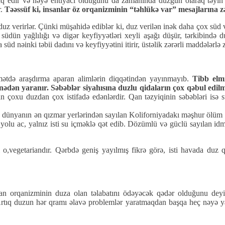
lıq edir və nəyə ehtiyacı olduğunu da zamanında düzgün olaraq təyin
r.
Təəssüf ki, insanlar öz orqanizminin “təhlükə var” mesajlarına z
 duz verirlər. Çünki müşahidə ediblər ki, duz verilən inək daha çox süd
dün yağlılığı və digər keyfiyyətləri xeyli aşağı düşür, tərkibində du
d nəinki təbii dadını və keyfiyyətini itirir, üstəlik zərərli maddələrlə z
mətdə araşdırma aparan alimlərin diqqətindən yayınmayıb.
Tibb elm
nədən yaranır. Səbəblər siyahısına duzlu qidaların çox qəbul edilmə
n çoxu duzdan çox istifadə edənlərdir. Qan təzyiqinin səbəbləri isə st
q dünyanın ən qızmar yerlərindən sayılan Koliforniyadakı məşhur ölüm 
lik yolu ac, yalnız isti su içməklə qət edib. Dözümlü və güclü sayılan
 o,vegetariandır. Qərbdə geniş yayılmış fikrə görə, isti havada duz
nsan orqanizminin duza olan təlabatını ödəyəcək qədər olduğunu deyi
Artıq duzun hər qramı əlavə problemlər yaratmaqdan başqa heç nəyə 