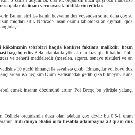
 edir, o zaman düşünmək olar ki, orqanizm duza qarşı özü mübarizə
ərrə qədər də önəm verməyərək bildiklərini edirlər.
 verir. Bunun sirri isə həmin heyvanın duz yeyəndən sonra daha çox su
zun miqdarı artır. Nəticədə insan özünü təbiətdəki ən qiymətli qida
ənginləşir.
i kökəlmənin səbəbləri haqda konkret faktlara malikdir: həzm
si başçılıq edir.
Belə adamlarda yüksək qan təzyiqi adi haldır. Tibbi
ress və zəhərli maddələrdir (məsələn, siqaret, sənaye tüstüləri və ən
vadisinə 10 güclü idmançı ilə səyahətə çıxıb. İdmançılar yol boyu duz
 idmançılardan isə heç kim Ölüm Vadisinədək gedib çıxa bilməyib. Buna
 qəbul etmək insanın dözümünü artırır. Pol Breqq bu yürüşlə yalançı
r. Əslində orqanizmin duza olan təlabatı çox deyil: bu 0,5-1 qram
yaramır.
İndi dünya əhalisi orta hesabla adambaşına 20 qram duz