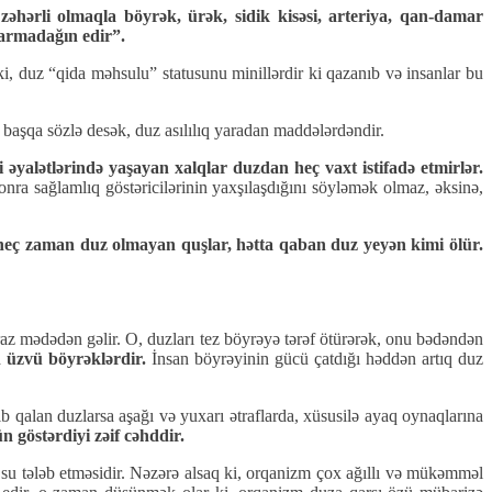
zəhərli olmaqla böyrək, ürək, sidik kisəsi, arteriya, qan-damar
 darmadağın edir”.
i, duz “qida məhsulu” statusunu minillərdir ki qazanıb və insanlar bu
başqa sözlə desək, duz asılılıq yaradan maddələrdəndir.
 əyalətlərində yaşayan xalqlar duzdan heç vaxt istifadə etmirlər.
onra sağlamlıq göstəricilərinin yaxşılaşdığını söyləmək olmaz, əksinə,
 heç zaman duz olmayan quşlar, hətta qaban duz yeyən kimi ölür.
raz mədədən gəlir. O, duzları tez böyrəyə tərəf ötürərək, onu bədəndən
 üzvü böyrəklərdir.
İnsan böyrəyinin gücü çatdığı həddən artıq duz
b qalan duzlarsa aşağı və yuxarı ətraflarda, xüsusilə ayaq oynaqlarına
 göstərdiyi zəif cəhddir.
u tələb etməsidir. Nəzərə alsaq ki, orqanizm çox ağıllı və mükəmməl