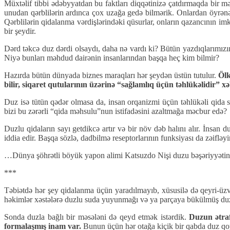
Müxtəlif tibbi ədəbyyatdan bu faktları diqqətinizə çatdırmaqda bir
unudan qərblilərin ardınca çox uzağa gedə bilmərik. Onlardan öyrənə
Qərblilərin qidalanma vərdişlərindəki qüsurlar, onların qazancının i
bir şeydir.
Dərd təkcə duz dərdi olsaydı, daha nə vardı ki? Bütün yazdıqlarımızın 
Niyə bunları məhdud dairənin insanlarından başqa heç kim bilmir?
Hazırda bütün dünyada biznes maraqları hər şeydən üstün tutulur.
Ölk
bilir, siqaret qutularının üzərinə “sağlamlıq üçün təhlükəlidir” xə
Duz isə tütün qədər olmasa da, insan orqanizmi üçün təhlükəli qida sa
bizi bu zərərli “qida məhsulu”nun istifadəsini azaltmağa məcbur edə?
Duzlu qidaların sayı getdikcə artır və bir növ dəb halını alır. İnsan
iddia edir. Başqa sözlə, dadbilmə reseptorlarının funksiyası da zəifləyir
…Dünya şöhrətli böyük yapon alimi Katsuzdo Nişi duzu bəşəriyyətin qid
***
Təbiətdə hər şey qidalanma üçün yaradılmayıb, xüsusilə də qeyri-üz
həkimlər xəstələrə duzlu suda yuyunmağı və ya parçaya bükülmüş duzda
Sonda duzla bağlı bir məsələni də qeyd etmək istərdik.
Duzun ətraf
formalaşmış inam var.
Bunun üçün hər otağa kiçik bir qabda duz qo