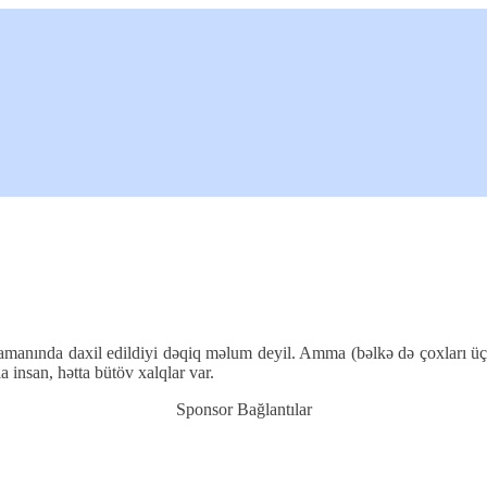
zamanında daxil edildiyi dəqiq məlum deyil. Amma (bəlkə də çoxları üç
insan, hətta bütöv xalqlar var.
Sponsor Bağlantılar