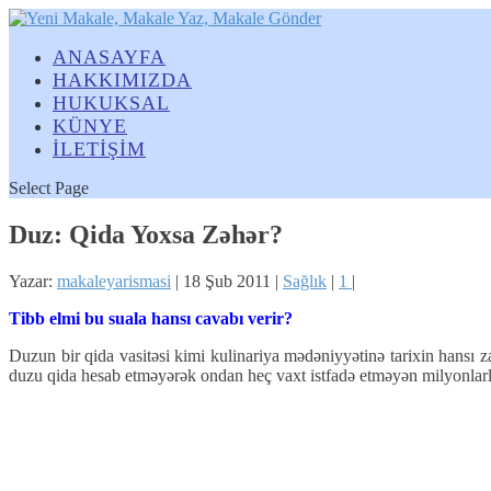
ANASAYFA
HAKKIMIZDA
HUKUKSAL
KÜNYE
İLETİŞİM
Select Page
Duz: Qida Yoxsa Zəhər?
Yazar:
makaleyarismasi
|
18 Şub 2011
|
Sağlık
|
1
|
Tibb elmi bu suala hansı cavabı verir?
Duzun bir qida vasitəsi kimi kulinariya mədəniyyətinə tarixin hansı 
duzu qida hesab etməyərək ondan heç vaxt istfadə etməyən milyonlarla 