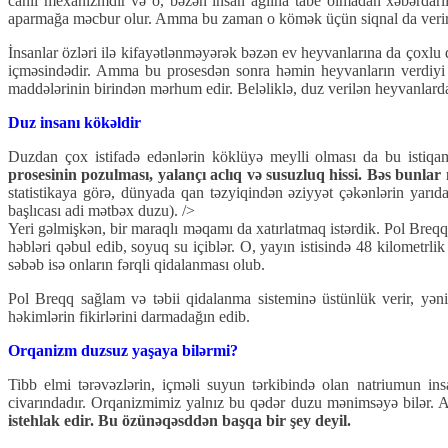
canlı mexanizmdir və o, bəzən insan ağlına tabe olmadan xəbərdar
aparmağa məcbur olur. Amma bu zaman o kömək üçün siqnal da veri
İnsanlar özləri ilə kifayətlənməyərək bəzən ev heyvanlarına da çoxlu
içməsindədir. Amma bu prosesdən sonra həmin heyvanların verdiyi sü
maddələrinin birindən mərhum edir. Beləliklə, duz verilən heyvanlarda sü
Duz insanı kökəldir
Duzdan çox istifadə edənlərin köklüyə meylli olması da bu istiqa
prosesinin pozulması, yalançı aclıq və susuzluq hissi. Bəs bunlar 
statistikaya görə, dünyada qan təzyiqindən əziyyət çəkənlərin yarıda
başlıcası adi mətbəx duzu).
/>
Yeri gəlmişkən, bir maraqlı məqamı da xatırlatmaq istərdik. Pol Breq
həbləri qəbul edib, soyuq su içiblər. O, yayın istisində 48 kilometr
səbəb isə onların fərqli qidalanması olub.
Pol Breqq sağlam və təbii qidalanma sisteminə üstünlük verir, yəni
həkimlərin fikirlərini darmadağın edib.
Orqanizm duzsuz yaşaya bilərmi?
Tibb elmi tərəvəzlərin, içməli suyun tərkibində olan natriumun i
civarındadır. Orqanizmimiz yalnız bu qədər duzu mənimsəyə bilər. 
istehlak edir. Bu özünəqəsddən başqa bir şey deyil.