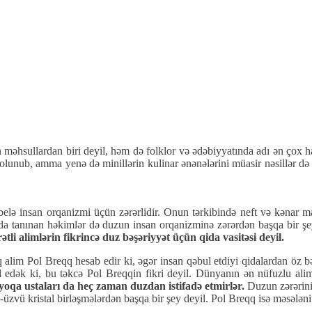
 məhsullardan biri deyil, həm də folklor və ədəbiyyatında adı ən çox ha
olunub, amma yenə də minillərin kulinar ənənələrini müasir nəsillər d
i belə insan orqanizmi üçün zərərlidir. Onun tərkibində neft və kənar 
yada tanınan həkimlər də duzun insan orqanizminə zərərdən başqa bir şe
tli alimlərin fikrincə duz bəşəriyyət üçün qida vasitəsi deyil.
 alim Pol Breqq hesab edir ki, əgər insan qəbul etdiyi qidalardan öz b
 edək ki, bu təkcə Pol Breqqin fikri deyil. Dünyanın ən nüfuzlu aliml
oqa ustaları da heç zaman duzdan istifadə etmirlər.
Duzun zərərini 
üzvü kristal birləşmələrdən başqa bir şey deyil. Pol Breqq isə məsələni