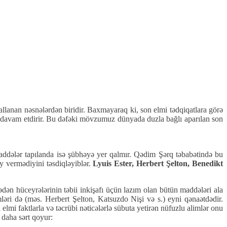
llanan nəsnələrdən biridir. Baxmayaraq ki, son elmi tədqiqatlara görə
ə davam etdirir. Bu dəfəki mövzumuz dünyada duzla bağlı aparılan son
maddələr tapılanda isə şübhəyə yer qalmır. Qədim Şərq təbabətində bu
y vermədiyini təsdiqləyiblər.
Lyuis Ester, Herbert Şelton, Benedikt
ədən hüceyrələrinin təbii inkişafı üçün lazım olan bütün maddələri ala
əri də (məs. Herbert Şelton, Katsuzdo Nişi və s.) eyni qənaətdədir.
elmi faktlarla və təcrübi nəticələrlə sübuta yetirən nüfuzlu alimlər onu
 daha sərt qoyur: