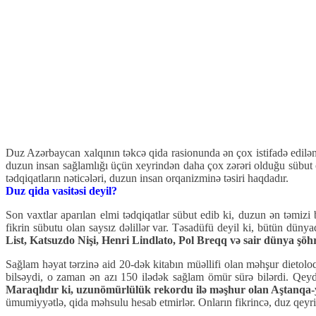
Duz Azərbaycan xalqının təkcə qida rasionunda ən çox istifadə edilən
duzun insan sağlamlığı üçün xeyrindən daha çox zərəri olduğu sübut 
tədqiqatların nəticələri, duzun insan orqanizminə təsiri haqdadır.
Duz qida vasitəsi deyil?
Son vaxtlar aparılan elmi tədqiqatlar sübut edib ki, duzun ən təmiz
fikrin sübutu olan saysız dəlillər var. Təsadüfü deyil ki, bütün dün
List, Katsuzdo Nişi, Henri Lindlato, Pol Breqq və sair dünya şöhrə
Sağlam həyat tərzinə aid 20-dək kitabın müəllifi olan məhşur dietoloq
bilsəydi, o zaman ən azı 150 ilədək sağlam ömür sürə bilərdi. Qeyd
Maraqlıdır ki, uzunömürlülük rekordu ilə məşhur olan Aştanqa-y
ümumiyyətlə, qida məhsulu hesab etmirlər. Onların fikrincə, duz qeyri-