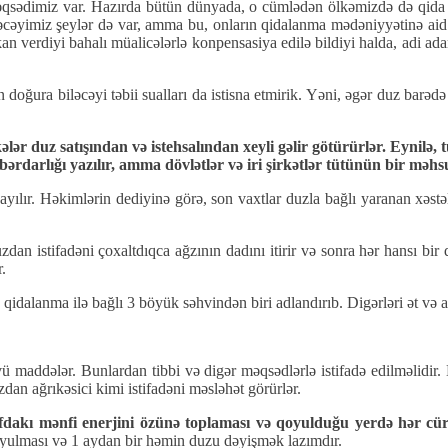
 məqsədimiz var. Hazırda bütün dünyada, o cümlədən ölkəmizdə də qida
cəyimiz şeylər də var, amma bu, onların qidalanma mədəniyyətinə aid de
mkan verdiyi bahalı müalicələrlə konpensasiya edilə bildiyi halda, adi 
doğura biləcəyi təbii sualları da istisna etmirik. Yəni, əgər duz barədə 
ələr duz satışından və istehsalından xeyli gəlir götürürlər. Eynil
bərdarlığı yazılır, amma dövlətlər və iri şirkətlər tütünün bir məhs
yılır. Həkimlərin dediyinə görə, son vaxtlar duzla bağlı yaranan xəstə
 duzdan istifadəni çoxaltdıqca ağzının dadını itirir və sonra hər hansı 
.
alanma ilə bağlı 3 böyük səhvindən biri adlandırıb. Digərləri ət və ağ
vü maddələr. Bunlardan tibbi və digər məqsədlərlə istifadə edilməlid
n ağrıkəsici kimi istifadəni məsləhət görürlər.
dakı mənfi enerjini özünə toplaması və qoyulduğu yerdə hər cür 
yulması və 1 aydan bir həmin duzu dəyişmək lazımdır.