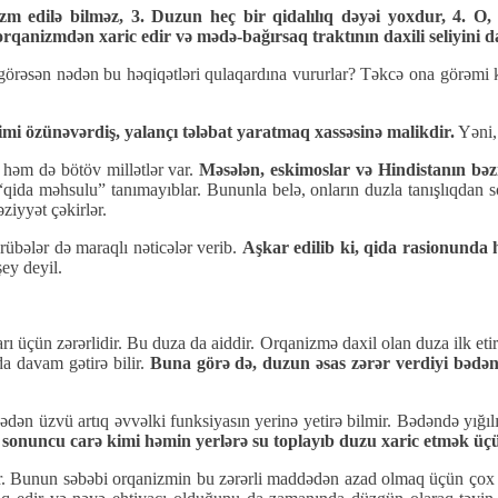
m edilə bilməz, 3. Duzun heç bir qidalılıq dəyəi yoxdur, 4. O, 
mu orqanizmdən xaric edir və mədə-bağırsaq traktının daxili seliyini
görəsən nədən bu həqiqətləri qulaqardına vururlar? Təkcə ona görəmi k
imi özünəvərdiş, yalançı tələbat yaratmaq xassəsinə malikdir.
Yəni, 
, həm də bötöv millətlər var.
Məsələn, eskimoslar və Hindistanın bəzi
“qida məhsulu” tanımayıblar. Bununla belə, onların duzla tanışlıqdan s
ziyyət çəkirlər.
rübələr də maraqlı nəticələr verib.
Aşkar edilib ki, qida rasionunda
şey deyil.
ı üçün zərərlidir. Bu duza da aiddir. Orqanizmə daxil olan duza ilk eti
da davam gətirə bilir.
Buna görə də, duzun əsas zərər verdiyi bədən
dən üzvü artıq əvvəlki funksiyasın yerinə yetirə bilmir. Bədəndə yığılı
q sonuncu carə kimi həmin yerlərə su toplayıb duzu xaric etmək üçün
r. Bunun səbəbi orqanizmin bu zərərli maddədən azad olmaq üçün çox s