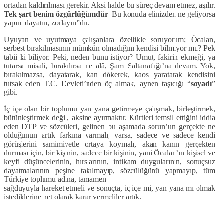
ortadan kaldırılması gerekir. Aksi halde bu süreç devam etmez, aşılır.
Tek şart benim özgürlüğümdür
. Bu konuda elinizden ne geliyorsa
yapın, dayatın, zorlayın”dır.
Uyuyan ve uyutmaya çalışanlara özellikle soruyorum; Öcalan,
serbest bırakılmasının mümkün olmadığını kendisi bilmiyor mu? Pek
tabii ki biliyor. Peki, neden bunu istiyor? Umut, fakirin ekmeği, ya
tutarsa misali, bırakılırsa ne alâ, Şam Saltanatlığı’na devam. Yok,
bırakılmazsa, dayatarak, kan dökerek, kaos yaratarak kendisini
tutsak eden T.C. Devleti’nden öç almak, aynen taşıdığı “
soyadı
”
gibi.
İç içe olan bir toplumu yan yana getirmeye çalışmak, birleştirmek,
bütünleştirmek değil, aksine ayırmaktır. Kürtleri temsil ettiğini iddia
eden DTP ve sözcüleri, gelinen bu aşamada sorun’un gerçekte ne
olduğunun artık farkına varmalı, varsa, sadece ve sadece kendi
görüşlerini samimiyetle ortaya koymalı, akan kanın gerçekten
durması için, bir kişinin, sadece bir kişinin, yani Öcalan’ın kişisel ve
keyfi düşüncelerinin, hırslarının, intikam duygularının, sonuçsuz
dayatmalarının peşine takılmayıp, sözcülüğünü yapmayıp, tüm
Türkiye toplumu adına, tamamen
sağduyuyla hareket etmeli ve sonuçta, iç içe mi, yan yana mı olmak
istediklerine net olarak karar vermeliler artık.