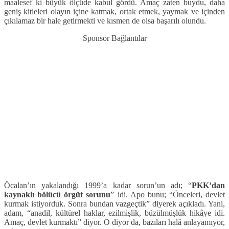
maalesef ki büyük ölçüde kabul gördü. Amaç zaten buydu, daha
geniş kitleleri olayın içine katmak, ortak etmek, yaymak ve içinden
çıkılamaz bir hale getirmekti ve kısmen de olsa başarılı olundu.
Sponsor Bağlantılar
Öcalan’ın yakalandığı 1999’a kadar sorun’un adı; “
PKK’dan
kaynaklı bölücü örgüt sorunu
” idi. Apo bunu; “Önceleri, devlet
kurmak istiyorduk. Sonra bundan vazgeçtik” diyerek açıkladı. Yani,
adam, “anadil, kültürel haklar, ezilmişlik, büzülmüşlük hikâye idi.
Amaç, devlet kurmaktı” diyor. O diyor da, bazıları halâ anlayamıyor,