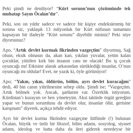
Peki şimdi ne deniliyor? “
Kürt sorunu’nun çözümünde tek
muhatap Sayın Öcalan’dır
”.
Peki, son on yıldır sadece ve sadece bir kişiye endekslenmiş bir
soruna siz, yaklaşık 13 milyonluk bir Kürt nüfusun tamamını
kapsayan bir ifadeyle “Kürt sorunu” diyebilir misiniz? Peki niye
diyorsunuz?
Apo, “
Artık devlet kurmak fikrinden vazgeçtim
” diyormuş. Sağ
olsun, eksik olmasın da, akan kan, yıkılan yuvalar, yetim kalan
çocuklar, yitirilen kırk bin insanın canı ne olacak! Bu iş çocuk
oyuncağı mı! Etkisine alarak arkasından sürüklediği insanlar, O’nun
oyuncağı mı oldular! Evet, ne yazık ki, öyle görünüyor!
Apo; “
Yakın, yıkın, öldürün, bölün, ayrı devlet kuracağım
”
dedi, 40 bin canın yitirilmesine sebep oldu. Şimdi ise; “Vazgeçtim.
Artık bölmek yok. Ancak, şartlarım var. Özerklik istiyorum.
Kürdistan’ı kurayım ve ben yöneteyim. Aksi taktirde örgüt gereğini
yapar ve bunun sorumlusu da devlet olur, insanlar ölür, gerisine
karışmam” diyerek, açıkça tehdit ediyor.
Ayrı bir devlet kurma fikrinden vazgeçme lütfünde (!) bulunan
Öcalan, büyük ve ünlü bir filozof, bilim adamı, sosyolog, siyaset
adamı, ideolog ve hatta daha da ileri giderek neredeyse bir