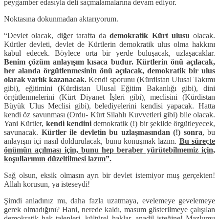
peygamber edasıyla deli saçmalamalarına devam ediyor.
Noktasına dokunmadan aktarıyorum.
“Devlet olacak, diğer tarafta da
demokratik Kürt ulusu
olacak.
Kürtler devleti, devlet de Kürtlerin demokratik ulus olma hakkını
kabul edecek. Böylece orta bir yerde buluşacak, uzlaşacaklar.
Benim çözüm anlayışım kısaca budur. Kürtlerin önü açılacak,
her alanda örgütlenmesinin önü açılacak, demokratik bir ulus
olarak varlık kazanacak.
Kendi sporunu (Kürdistan Ulusal Takımı
gibi), eğitimini (Kürdistan Ulusal Eğitim Bakanlığı gibi), dini
örgütlenmelerini (Kürt Diyanet İşleri gibi), meclisini (Kürdistan
Büyük Ulus Meclisi gibi), belediyelerini kendisi yapacak. Hatta
kendi öz savunması (Ordu- Kürt Silahlı Kuvvetleri gibi) bile olacak.
Yani Kürtler,
kendi kendini
demokratik (!) bir şekilde örgütleyecek,
savunacak.
Kürtler ile devletin bu uzlaşmasından (!) sonra
, bu
anlayışın içi nasıl doldurulacak, bunu konuşmak lazım.
Bu süreçte
önümün açılması için, bunu hep beraber yürütebilmemiz için,
koşullarımın düzeltilmesi lazım”.
Sağ olsun, eksik olmasın ayrı bir devlet istemiyor muş gerçekten!
Allah korusun, ya isteseydi!
Şimdi anladınız mı, daha fazla uzatmaya, evelemeye gevelemeye
gerek olmadığını? Hani, nerede kaldı, masum gösterilmeye çalışılan
demokratik hak talepleri, kültürel haklar, anadil isteğine! Mazlumu