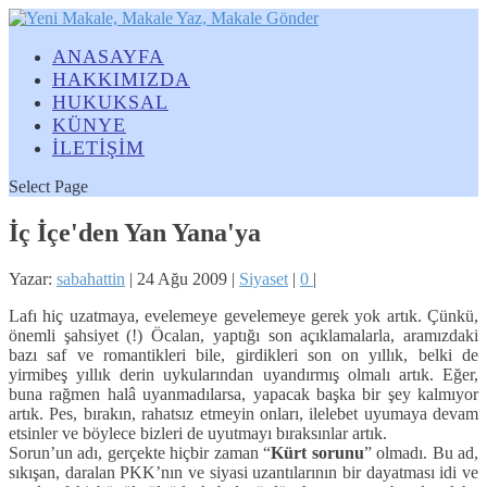
ANASAYFA
HAKKIMIZDA
HUKUKSAL
KÜNYE
İLETİŞİM
Select Page
İç İçe'den Yan Yana'ya
Yazar:
sabahattin
|
24 Ağu 2009
|
Siyaset
|
0
|
Lafı hiç uzatmaya, evelemeye gevelemeye gerek yok artık. Çünkü,
önemli şahsiyet (!) Öcalan, yaptığı son açıklamalarla, aramızdaki
bazı saf ve romantikleri bile, girdikleri son on yıllık, belki de
yirmibeş yıllık derin uykularından uyandırmış olmalı artık. Eğer,
buna rağmen halâ uyanmadılarsa, yapacak başka bir şey kalmıyor
artık. Pes, bırakın, rahatsız etmeyin onları, ilelebet uyumaya devam
etsinler ve böylece bizleri de uyutmayı bıraksınlar artık.
Sorun’un adı, gerçekte hiçbir zaman “
Kürt sorunu
” olmadı. Bu ad,
sıkışan, daralan PKK’nın ve siyasi uzantılarının bir dayatması idi ve