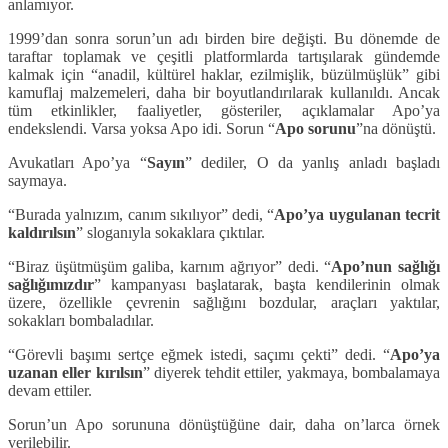
anlamıyor.
1999’dan sonra sorun’un adı birden bire değişti. Bu dönemde de
taraftar toplamak ve çeşitli platformlarda tartışılarak gündemde
kalmak için “anadil, kültürel haklar, ezilmişlik, büzülmüşlük” gibi
kamuflaj malzemeleri, daha bir boyutlandırılarak kullanıldı. Ancak
tüm etkinlikler, faaliyetler, gösteriler, açıklamalar Apo’ya
endekslendi. Varsa yoksa Apo idi. Sorun “
Apo sorunu
”na dönüştü.
Avukatları Apo’ya “
Sayın
” dediler, O da yanlış anladı başladı
saymaya.
“Burada yalnızım, canım sıkılıyor” dedi, “
Apo’ya uygulanan tecrit
kaldırılsın
” sloganıyla sokaklara çıktılar.
“Biraz üşütmüşüm galiba, karnım ağrıyor” dedi. “
Apo’nun sağlığı
sağlığımızdır
” kampanyası başlatarak, başta kendilerinin olmak
üzere, özellikle çevrenin sağlığını bozdular, araçları yaktılar,
sokakları bombaladılar.
“Görevli başımı sertçe eğmek istedi, saçımı çekti” dedi. “
Apo’ya
uzanan eller kırılsın
” diyerek tehdit ettiler, yakmaya, bombalamaya
devam ettiler.
Sorun’un Apo sorununa dönüştüğüne dair, daha on’larca örnek
verilebilir.