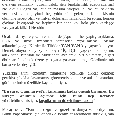
oynayan ezilmişlik, büzülmüşlük, geri bırakılmışlık edebiyatlarına!
Ne oldu! Doğru ya, bunlar masum talepler idi ve bu hakların
verilmesi halinde, yirmi beş yıldır süre gelen, kırk bin kişinin
ölümüne sebep olan ve milyar dolarların harcandığı bu sorun, hemen
çözüme kavuşacak ve hepimiz bir anda kol kola girip kardeşçe
yaşayacak idik!!! Ne oldu!
Öcalan, dâhiyane çözümlemelerinde (Apo’nun her yaptığı açıklama,
PKK ve siyasi uzantıları tarafından “çözümleme” olarak
adlandırılıyor); “Kürtler ile Türkler
YAN YANA
yaşayacak” diyor.
Demek oluyor ki; yüzyıllar boyu “
İÇ İÇE
” yaşayan bu toplum,
artık sanal bir sınır ile birbirinden ayrılarak, biri bir tarafta, diğeri
öbür tarafta olmak üzere yan yana yaşayacak mış! Gördünüz mü
barışı ve kardeşliği!!!
Yukarıda altını çizdiğim cümlesine özellikle dikkat çekmek
gerekiyor, halâ anlayamamış, görememiş olanlar ve anlaşılmasından,
görülmesinden özellikle kaçınanlar için.
“
Bu süreç Cumhuriyet’in kurulması kadar önemli bir süreç. Bu
süreçte
önümün açılması
için, bunu hep beraber
yürütebilmemiz için,
koşullarımın düzeltilmesi lazım
”.
Mesaj net ve “Kürtlere özgür ve güzel bir dünya vaat ediyorum.
Bunu yapabilmek için öncelikle benim cezaevindeki tutsaklığımın