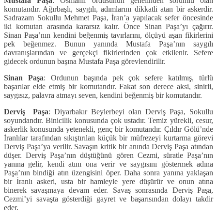
Mustafa Paşa
: Osmanlı ordusunun genelinden sorumlu olan
komutandır. Ağırbaşlı, saygılı, adımlarını dikkatli atan bir askerdir.
Sadrazam Sokullu Mehmet Paşa, İran’a yapılacak sefer öncesinde
iki komutan arasında kararsız kalır. Önce Sinan Paşa’yı çağırır.
Sinan Paşa’nın kendini beğenmiş tavırlarını, ölçüyü aşan fikirlerini
pek beğenmez. Bunun yanında Mustafa Paşa’nın saygılı
davranışlarından ve gerçekçi fikirlerinden çok etkilenir. Sefere
gidecek ordunun başına Mustafa Paşa görevlendirilir.
Sinan Paşa
: Ordunun başında pek çok sefere katılmış, türlü
başarılar elde etmiş bir komutandır. Fakat son derece aksi, sinirli,
saygısız, palavra atmayı seven, kendini beğenmiş bir komutandır.
Derviş Paşa
: Diyarbakır Beylerbeyi olan Derviş Paşa, Sokullu
soyundandır. Binicilik konusunda çok ustadır. Temiz yürekli, cesur,
askerlik konusunda yetenekli, genç bir komutandır. Çıldır Gölü’nde
İranlılar tarafından sıkıştırılan küçük bir müfrezeyi kurtarma görevi
Derviş Paşa’ya verilir. Savaşın kritik bir anında Derviş Paşa atından
düşer. Derviş Paşa’nın düştüğünü gören Cezmi, süratle Paşa’nın
yanına gelir, kendi atını ona verir ve saygısını göstermek adına
Paşa’nın bindiği atın üzengisini öper. Daha sonra yanına yaklaşan
bir İranlı askeri, usta bir hamleyle yere düşürür ve onun atına
binerek savaşmaya devam eder. Savaş sonrasında Derviş Paşa,
Cezmi’yi savaşta gösterdiği gayret ve başarısından dolayı takdir
eder.