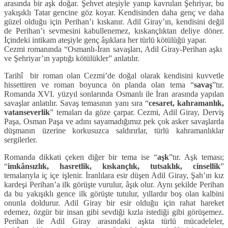
arasında bir aşk doğar. Şehvet ateşiyle yanıp kavrulan Şehriyar, bu
yakışıklı Tatar gencine göz koyar. Kendisinden daha genç ve daha
güzel olduğu için Perihan’ı kıskanır. Adil Giray’ın, kendisini değil
de Perihan’ı sevmesini kabullenemez, kıskançlıktan deliye döner.
İçindeki intikam ateşiyle genç âşıklara her türlü kötülüğü yapar.
Cezmi romanında “Osmanlı-İran savaşları, Adil Giray-Perihan aşkı
ve Şehriyar’ın yaptığı kötülükler” anlatılır.
Tarihî bir roman olan Cezmi’de doğal olarak kendisini kuvvetle
hissettiren ve roman boyunca ön planda olan tema “
savaş
”tır.
Romanda XVI. yüzyıl sonlarında Osmanlı ile İran arasında yapılan
savaşlar anlatılır. Savaş temasının yanı sıra “
cesaret, kahramanlık,
vatanseverlik
” temaları da göze çarpar. Cezmi, Adil Giray, Derviş
Paşa, Osman Paşa ve adını sayamadığımız pek çok asker savaşlarda
düşmanın üzerine korkusuzca saldırırlar, türlü kahramanlıklar
sergilerler.
Romanda dikkati çeken diğer bir tema ise “
aşk
”tır. Aşk teması;
“
imkânsızlık, hasretlik, kıskançlık, tutsaklık, cinsellik
”
temalarıyla iç içe işlenir. İranlılara esir düşen Adil Giray, Şah’ın kız
kardeşi Perihan’a ilk görüşte vurulur, âşık olur. Aynı şekilde Perihan
da bu yakışıklı gence ilk görüşte tutulur, yıllardır boş olan kalbini
onunla doldurur. Adil Giray bir esir olduğu için rahat hareket
edemez, özgür bir insan gibi sevdiği kızla istediği gibi görüşemez.
Perihan ile Adil Giray arasındaki aşkta türlü mücadeleler,