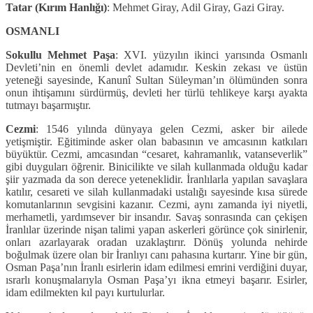
Tatar (Kırım Hanlığı)
: Mehmet Giray, Adil Giray, Gazi Giray.
OSMANLI
Sokullu Mehmet Paşa
: XVI. yüzyılın ikinci yarısında Osmanlı
Devleti’nin en önemli devlet adamıdır. Keskin zekası ve üstün
yeteneği sayesinde, Kanunî Sultan Süleyman’ın ölümünden sonra
onun ihtişamını sürdürmüş, devleti her türlü tehlikeye karşı ayakta
tutmayı başarmıştır.
Cezmi
: 1546 yılında dünyaya gelen Cezmi, asker bir ailede
yetişmiştir. Eğitiminde asker olan babasının ve amcasının katkıları
büyüktür. Cezmi, amcasından “cesaret, kahramanlık, vatanseverlik”
gibi duyguları öğrenir. Binicilikte ve silah kullanmada olduğu kadar
şiir yazmada da son derece yeteneklidir. İranlılarla yapılan savaşlara
katılır, cesareti ve silah kullanmadaki ustalığı sayesinde kısa sürede
komutanlarının sevgisini kazanır. Cezmi, aynı zamanda iyi niyetli,
merhametli, yardımsever bir insandır. Savaş sonrasında can çekişen
İranlılar üzerinde nişan talimi yapan askerleri görünce çok sinirlenir,
onları azarlayarak oradan uzaklaştırır. Dönüş yolunda nehirde
boğulmak üzere olan bir İranlıyı canı pahasına kurtarır. Yine bir gün,
Osman Paşa’nın İranlı esirlerin idam edilmesi emrini verdiğini duyar,
ısrarlı konuşmalarıyla Osman Paşa’yı ikna etmeyi başarır. Esirler,
idam edilmekten kıl payı kurtulurlar.