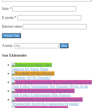
İsim
*
E-posta
*
İnternet sitesi
Arama:
Son Eklenenler
Sakarya En Yakın Taksi
Kombide AP Ne Demek?
Türk Futbol Sektörünün Net Transfer Döviz Açığı
Türk Futbol Endüstrisinin İflas Raporu
Yenilenebilir Enerji Kaynaklarının Faydaları