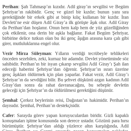
Perihan
: Şah Tahmasp’ın kızıdır. Adil giray’ın sevgilisi ve Begüm
Şehriyar’ın rakibidir. Genç ve güzel bir kızdır; bunun yanı sıra
gerektiğinde bir erkek gibi at binip kılıç kullanan bir kızdır. İran
Devleti’ne esir düşen Adil Giray’a ilk görüşte âşık olur. Adil Giray
da Perihan’dan hoşlanır. Onun hem kalp hem de yüz güzelliğinden
çok etkilenir, ona derin bir aşkla bağlanır. Fakat Begüm Şehriyar,
birbirine delice tutkun olan bu iki genç âşığın arasına kara çalı gibi
girer, mutluluklarına engel olur.
Vezir Mirza Süleyman
: Yılların verdiği tecrübeyle tehlikeleri
önceden sezebilen, zeki, kurnaz bir adamdır. Devlet yönetiminde söz
sahibidir. Perihan’ın bir isyan çıkarıp sevgilisi Adil Giray’ı Şah ilan
edeceği haberini Şehriyar’dan öğrenir. Şehriyar’ın ısrarı üzerine
genç âşıkları öldürmek için plan yaparlar. Fakat vezir, Adil Giray’ı
Şehriyar’ın da sevdiğini bilir. Bu şehvet düşkünü azgın kadının Adil
Giray’dan sonra da rahat davranacağını, bu sebeple devletin
geleceği için Şehriyar’ın da öldürülmesi gerektiğini düşünür.
Şemhal
: Çerkez beylerinin reisi, Dağıstan’ın hakimidir. Perihan’ın
dayısıdır. Şemhal, Perihan’ın destekçisidir.
Cafer
: Sarayda görev yapan koruyuculardan biridir. Gizli kapaklı
konuşmaları işitme konusunda son derece ustadır. Gözünü para hırsı
bürümüştür. Şehriyar’dan aldığı yüzlerce altın karşılığında, Adil