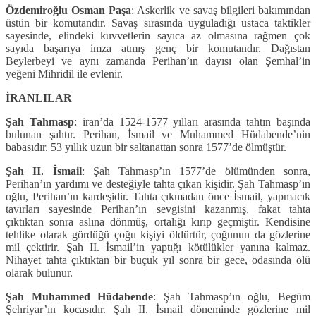
Özdemiroğlu Osman Paşa
: Askerlik ve savaş bilgileri bakımından
üstün bir komutandır. Savaş sırasında uyguladığı ustaca taktikler
sayesinde, elindeki kuvvetlerin sayıca az olmasına rağmen çok
sayıda başarıya imza atmış genç bir komutandır. Dağıstan
Beylerbeyi ve aynı zamanda Perihan’ın dayısı olan Şemhal’in
yeğeni Mihridil ile evlenir.
İRANLILAR
Şah Tahmasp
: iran’da 1524-1577 yılları arasında tahtın başında
bulunan şahtır. Perihan, İsmail ve Muhammed Hüdabende’nin
babasıdır. 53 yıllık uzun bir saltanattan sonra 1577’de ölmüştür.
Şah II. İsmail
: Şah Tahmasp’ın 1577’de ölümünden sonra,
Perihan’ın yardımı ve desteğiyle tahta çıkan kişidir. Şah Tahmasp’ın
oğlu, Perihan’ın kardeşidir. Tahta çıkmadan önce İsmail, yapmacık
tavırları sayesinde Perihan’ın sevgisini kazanmış, fakat tahta
çıktıktan sonra aslına dönmüş, ortalığı kırıp geçmiştir. Kendisine
tehlike olarak gördüğü çoğu kişiyi öldürtür, çoğunun da gözlerine
mil çektirir. Şah II. İsmail’in yaptığı kötülükler yanına kalmaz.
Nihayet tahta çıktıktan bir buçuk yıl sonra bir gece, odasında ölü
olarak bulunur.
Şah Muhammed Hüdabende
: Şah Tahmasp’ın oğlu, Begüm
Şehriyar’ın kocasıdır. Şah II. İsmail döneminde gözlerine mil