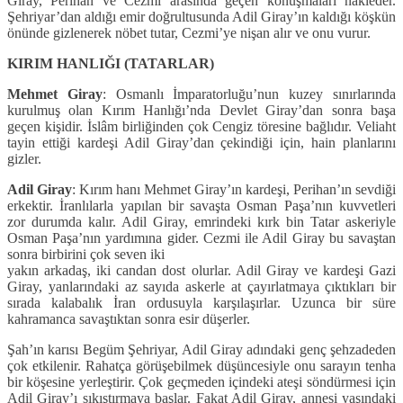
Giray, Perihan ve Cezmi arasında geçen konuşmaları nakleder.
Şehriyar’dan aldığı emir doğrultusunda Adil Giray’ın kaldığı köşkün
önünde gizlenerek nöbet tutar, Cezmi’ye nişan alır ve onu vurur.
KIRIM HANLIĞI (TATARLAR)
Mehmet Giray
: Osmanlı İmparatorluğu’nun kuzey sınırlarında
kurulmuş olan Kırım Hanlığı’nda Devlet Giray’dan sonra başa
geçen kişidir. İslâm birliğinden çok Cengiz töresine bağlıdır. Veliaht
tayin ettiği kardeşi Adil Giray’dan çekindiği için, hain planlarını
gizler.
Adil Giray
: Kırım hanı Mehmet Giray’ın kardeşi, Perihan’ın sevdiği
erkektir. İranlılarla yapılan bir savaşta Osman Paşa’nın kuvvetleri
zor durumda kalır. Adil Giray, emrindeki kırk bin Tatar askeriyle
Osman Paşa’nın yardımına gider. Cezmi ile Adil Giray bu savaştan
sonra birbirini çok seven iki
yakın arkadaş, iki candan dost olurlar. Adil Giray ve kardeşi Gazi
Giray, yanlarındaki az sayıda askerle at çayırlatmaya çıktıkları bir
sırada kalabalık İran ordusuyla karşılaşırlar. Uzunca bir süre
kahramanca savaştıktan sonra esir düşerler.
Şah’ın karısı Begüm Şehriyar, Adil Giray adındaki genç şehzadeden
çok etkilenir. Rahatça görüşebilmek düşüncesiyle onu sarayın tenha
bir köşesine yerleştirir. Çok geçmeden içindeki ateşi söndürmesi için
Adil Giray’ı sıkıştırmaya başlar. Fakat Adil Giray, annesi yaşındaki