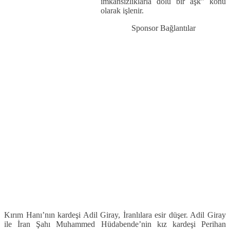
imkânsızlıklarla dolu bir aşk” konu
olarak işlenir.
Sponsor Bağlantılar
Kırım Hanı’nın kardeşi Adil Giray, İranlılara esir düşer. Adil Giray
ile İran Şahı Muhammed Hüdabende’nin kız kardeşi Perihan