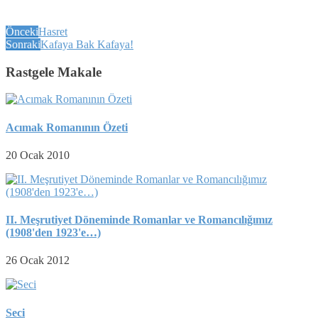
Önceki
Hasret
Sonraki
Kafaya Bak Kafaya!
Rastgele Makale
Acımak Romanının Özeti
20 Ocak 2010
II. Meşrutiyet Döneminde Romanlar ve Romancılığımız
(1908'den 1923'e…)
26 Ocak 2012
Seci