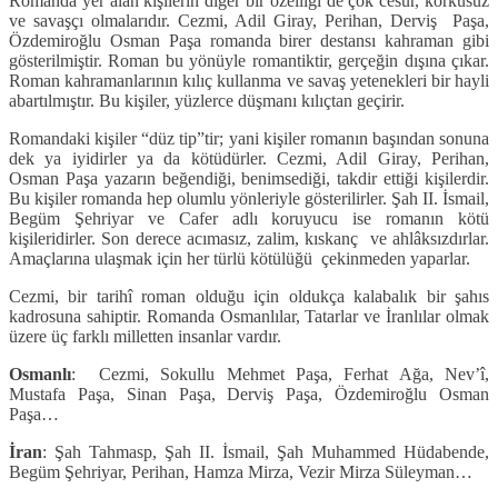
Romanda yer alan kişilerin diğer bir özelliği de çok cesur, korkusuz
ve savaşçı olmalarıdır. Cezmi, Adil Giray, Perihan, Derviş Paşa,
Özdemiroğlu Osman Paşa romanda birer destansı kahraman gibi
gösterilmiştir. Roman bu yönüyle romantiktir, gerçeğin dışına çıkar.
Roman kahramanlarının kılıç kullanma ve savaş yetenekleri bir hayli
abartılmıştır. Bu kişiler, yüzlerce düşmanı kılıçtan geçirir.
Romandaki kişiler “düz tip”tir; yani kişiler romanın başından sonuna
dek ya iyidirler ya da kötüdürler. Cezmi, Adil Giray, Perihan,
Osman Paşa yazarın beğendiği, benimsediği, takdir ettiği kişilerdir.
Bu kişiler romanda hep olumlu yönleriyle gösterilirler. Şah II. İsmail,
Begüm Şehriyar ve Cafer adlı koruyucu ise romanın kötü
kişileridirler. Son derece acımasız, zalim, kıskanç ve ahlâksızdırlar.
Amaçlarına ulaşmak için her türlü kötülüğü çekinmeden yaparlar.
Cezmi, bir tarihî roman olduğu için oldukça kalabalık bir şahıs
kadrosuna sahiptir. Romanda Osmanlılar, Tatarlar ve İranlılar olmak
üzere üç farklı milletten insanlar vardır.
Osmanlı
: Cezmi, Sokullu Mehmet Paşa, Ferhat Ağa, Nev’î,
Mustafa Paşa, Sinan Paşa, Derviş Paşa, Özdemiroğlu Osman
Paşa…
İran
: Şah Tahmasp, Şah II. İsmail, Şah Muhammed Hüdabende,
Begüm Şehriyar, Perihan, Hamza Mirza, Vezir Mirza Süleyman…