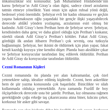
imkânsızlıklar söz konusudur. Şah Muhammed Hüdabende’nin
karısı Şehriyar’ın Adil Giray’a olan ilgisi, sadece cinsel arzularını
tatmin etmeye yöneliktir. Yani onun için aşkın ruhsal yönü değil,
bedensel yönü önemlidir. Şehriyar evli bir kadın olmasına ve geçkin
yaşına bakmaksızın oğlu yaşındaki bir gençle ilişki yaşayabilecek
derecede ahlâkî yönden yozlaşmış, arzularının esiri olmuş bir
kadındır. Adil Giray’ı hem Perihan hem de Şehriyar sever. Şehriyar,
kendisinden daha genç ve daha güzel olduğu için Perihan’ı kıskanır,
sürekli olarak Adil Giray’a Perihan’ı kötüler. Fakat Adil Giray,
gördüğü ilk andan itibaren Perihan’ı çok sevmiş, ona tutkuyla
bağlanmıştır. Şehriyar, her ikisini de öldürmek için plan yapar, fakat
kendi kazdığı kuyuya yine kendisi düşer. Planda bazı aksilikler çıkar
ve Şehriyar koruyucular tarafından linç edilerek öldürülür. Perihan
ile Adil Giray da koruyucular tarafından öldürülür.
Cezmi Romanının Kişileri
Cezmi romanında ön planda yer alan kahramanlar, çok özel
yeteneklere sahip, idealize edilmiş kişilerdir. Cezmi, hem askerlikte
hem de şiir yazma konusunda çok başarılıdır. Binicilikte ve silah
kullanmada oldukça yeteneklidir. Aynı zamanda Fuzûlî ile boy
ölçüşebilecek derecede usta bir şairdir. Perihan, kız olmasına rağmen
gerektiğinde çoğu erkeğe taş çıkarırcasına atına biner, kılıcını çeker,
korkusuz bir asker gibi savaşır.