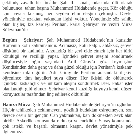
çekilmiş zavallı bir âmâdır. Şah II. İsmail, odasında ölü olarak
bulununca, tahtın başına Muhammed Hüdabende geçer. Kör olduğu
için hayata küsmüş, her şeyden elini eteğini çekmiştir. Devlet
yönetimiyle uzaktan yakından ilgisi yoktur. Yönetimde söz sahibi
olan kişiler, kız kardeşi Perihan, karısı Şehriyar ve veziri Mirza
Süleyman’dır.
Begüm Şehriyar
: Şah Muhammed Hüdabende’nin karısıdır.
Romanın kötü kahramanıdır. Acımasız, kötü kalpli, ahlâksız, şehvet
düşkünü bir kadındır. Arzuladığı bir şeyi elde etmek için her türlü
kötülüğü ve rezilliği yapar. İçindeki şehvet ateşini söndürmek
düşüncesiyle oğlu yaşındaki Adil Giray’a göz koymuştur.
Kendisinden daha genç ve daha güzel olduğu için Perihan’ı kıskanır,
kendisine rakip görür. Adil Giray ile Perihan arasındaki ilişkiyi
öğrenince tüm hayalleri suya düşer. Her ikisini de öldürterek
içindeki kıskançlık ve intikam ateşini söndürmek ister. Fakat işler
planlandığı gibi gitmez. Şehriyar kendi kazdığı kuyuya kendi düşer;
koruyucular tarafından linç edilerek öldürülür.
Hamza Mirza
: Şah Muhammed Hüdabende ile Şehriyar’ın oğludur.
Hiçbir tehlikeden çekinmeyen, gözünü budaktan esirgemeyen, son
derece cesur bir gençtir. Can yakmaktan, kan dökmekten zevk alan
biridir. Askerlik konusunda oldukça yeteneklidir. Savaş konusunda
çok istekli ve başarılı olmasına karşın, devlet yönetimiyle pek
ilgilenmez.