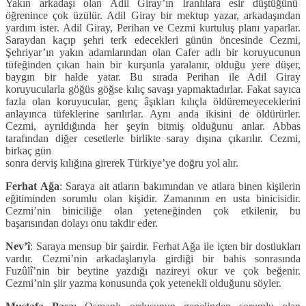
Yakın arkadaşı olan Adil Giray’ın İranlılara esir düştüğünü
öğrenince çok üzülür. Adil Giray bir mektup yazar, arkadaşından
yardım ister. Adil Giray, Perihan ve Cezmi kurtuluş planı yaparlar.
Saraydan kaçıp şehri terk edecekleri günün öncesinde Cezmi,
Şehriyar’ın yakın adamlarından olan Cafer adlı bir koruyucunun
tüfeğinden çıkan hain bir kurşunla yaralanır, olduğu yere düşer,
baygın bir halde yatar. Bu sırada Perihan ile Adil Giray
koruyucularla göğüs göğse kılıç savaşı yapmaktadırlar. Fakat sayıca
fazla olan koruyucular, genç âşıkları kılıçla öldüremeyeceklerini
anlayınca tüfeklerine sarılırlar. Aynı anda ikisini de öldürürler.
Cezmi, ayrıldığında her şeyin bitmiş olduğunu anlar. Abbas
tarafından diğer cesetlerle birlikte saray dışına çıkarılır. Cezmi,
birkaç gün
sonra derviş kılığına girerek Türkiye’ye doğru yol alır.
Ferhat Ağa
: Saraya ait atların bakımından ve atlara binen kişilerin
eğitiminden sorumlu olan kişidir. Zamanının en usta binicisidir.
Cezmi’nin biniciliğe olan yeteneğinden çok etkilenir, bu
başarısından dolayı onu takdir eder.
Nev’î
: Saraya mensup bir şairdir. Ferhat Ağa ile içten bir dostlukları
vardır. Cezmi’nin arkadaşlarıyla girdiği bir bahis sonrasında
Fuzûlî’nin bir beytine yazdığı nazireyi okur ve çok beğenir.
Cezmi’nin şiir yazma konusunda çok yetenekli olduğunu söyler.