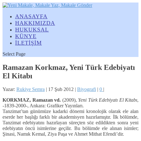
ANASAYFA
HAKKIMIZDA
HUKUKSAL
KÜNYE
İLETİŞİM
Select Page
Ramazan Korkmaz, Yeni Türk Edebiyatı
El Kitabı
Yazar:
Rukiye Semra
|
17 Şub 2012
|
Biyografi
|
0
|
KORKMAZ, Ramazan vd.
(2009),
Yeni Türk Edebiyatı El Kitabı
,
-1839-2000-, Ankara: Grafiker Yayınları.
Tanzimat’tan günümüze kadarki dönemi kronolojik olarak ele alan
eserde her başlığı farklı bir akademisyen hazırlamıştır. İlk bölümde,
Tanzimat edebiyatını hazırlayan süreçten söz edildikten sonra yeni
edebiyatın öncü isimlerine geçilir. Bu bölümde ele alınan isimler;
Şinasi, Namık Kemal, Ziya Paşa ve Ahmet Mithat Efendi’dir.