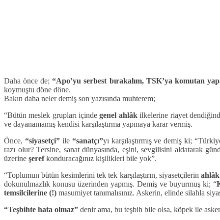
Daha önce de;
“Apo’yu serbest bırakalım, TSK’ya komutan yapal
koymuştu döne döne.
Bakın daha neler demiş son yazısında muhterem;
“Bütün meslek grupları içinde
genel ahlâk
ilkelerine riayet dendiği
ve dayanamamış kendisi karşılaştırma yapmaya karar vermiş.
Önce,
“siyasetçi”
ile
“sanatçı”
yı karşılaştırmış ve demiş ki; “Türki
razı olur? Tersine, sanat dünyasında, eşini, sevgilisini aldatarak g
üzerine
şeref
konduracağınız kişilikleri bile yok”.
“Toplumun bütün kesimlerini tek tek karşılaştırın, siyasetçilerin
ahlâk
dokunulmazlık konusu üzerinden yapmış. Demiş ve buyurmuş ki; “
temsilcilerine (!)
masumiyet tanımalısınız. Askerin, elinde silahla siya
“Teşbihte hata olmaz”
denir ama, bu teşbih bile olsa, köpek ile asker