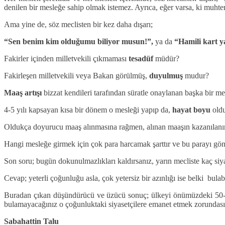
denilen bir mesleğe sahip olmak istemez. Ayrıca, eğer varsa, ki muhtere
Ama yine de, söz meclisten bir kez daha dışarı;
“Sen benim kim olduğumu biliyor musun!”,
ya da
“Hamili kart 
Fakirler içinden milletvekili çıkmaması
tesadüf
müdür?
Fakirleşen milletvekili veya Bakan görülmüş,
duyulmuş
mudur?
Maaş artışı
bizzat kendileri tarafından süratle onaylanan başka bir me
4-5 yılı kapsayan kısa bir dönem o mesleği yapıp da,
hayat boyu
oldu
Oldukça doyurucu maaş alınmasına rağmen, alınan maaşın kazanılanın
Hangi mesleğe girmek için çok para harcamak şarttır ve bu parayı gönül
Son soru; bugün dokunulmazlıkları kaldırsanız, yarın mecliste kaç siya
Cevap; yeterli çoğunluğu asla, çok yetersiz bir azınlığı ise belki bulabi
Buradan çıkan düşündürücü ve üzücü sonuç; ülkeyi önümüzdeki 50-100 
bulamayacağınız o çoğunluktaki siyasetçilere emanet etmek zorundas
Sabahattin Talu