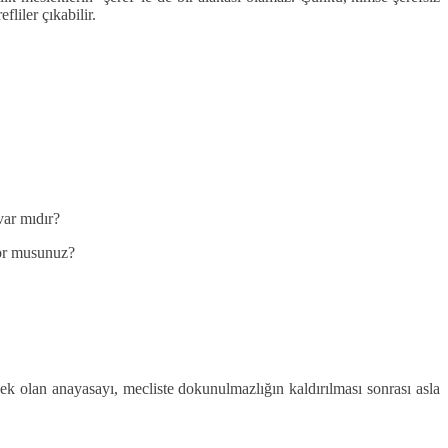
liler çıkabilir.
var mıdır?
yor musunuz?
k olan anayasayı, mecliste dokunulmazlığın kaldırılması sonrası asla