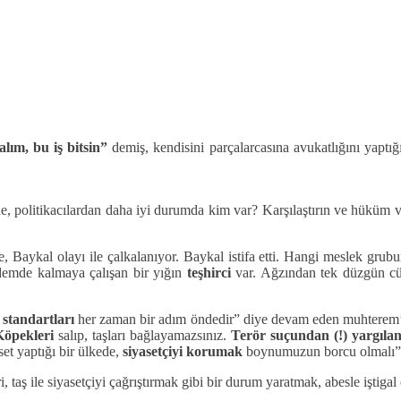
ım, bu iş bitsin”
demiş, kendisini parçalarcasına avukatlığını yaptığı
nde, politikacılardan daha iyi durumda kim var? Karşılaştırın ve hüküm
ye, Baykal olayı ile çalkalanıyor. Baykal istifa etti. Hangi meslek gru
ündemde kalmaya çalışan bir yığın
teşhirci
var. Ağzından tek düzgün cüm
 standartları
her zaman bir adım öndedir” diye devam eden muhterem’
Köpekleri
salıp, taşları bağlayamazsınız.
Terör suçundan (!) yargıla
set yaptığı bir ülkede,
siyasetçiyi korumak
boynumuzun borcu olmalı”
i, taş ile siyasetçiyi çağrıştırmak gibi bir durum yaratmak, abesle iştigal