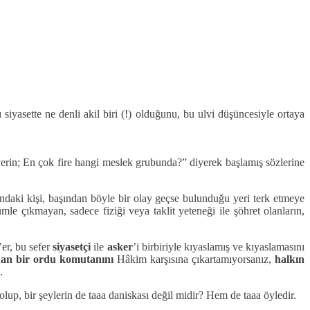
 siyasette ne denli akil biri (!) olduğunu, bu ulvi düşüncesiyle ortaya
 verin; En çok fire hangi meslek grubunda?” diyerek başlamış sözlerine
bundaki kişi, başından böyle bir olay geçse bulunduğu yeri terk etmeye
le çıkmayan, sadece fiziği veya taklit yeteneği ile şöhret olanların,
er, bu sefer
siyasetçi
ile
asker
’i birbiriyle kıyaslamış ve kıyaslamasını
nan bir ordu komutanını
Hâkim karşısına çıkartamıyorsanız,
halkın
.
 olup, bir şeylerin de taaa daniskası değil midir? Hem de taaa öyledir.