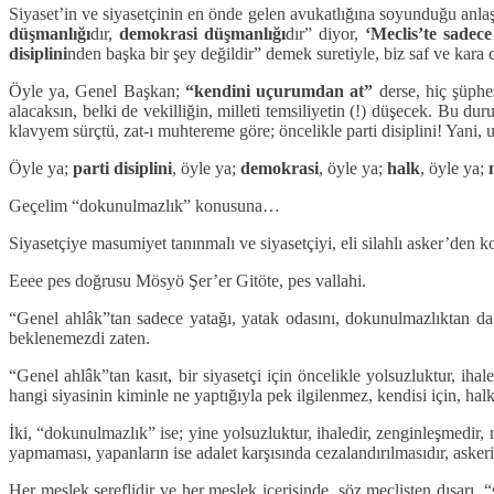
Siyaset’in ve siyasetçinin en önde gelen avukatlığına soyunduğu anlaşı
düşmanlığı
dır,
demokrasi düşmanlığı
dır” diyor,
‘Meclis’te sadec
disiplini
nden başka bir şey değildir” demek suretiyle, biz saf ve kara c
Öyle ya, Genel Başkan;
“kendini uçurumdan at”
derse, hiç şüphe
alacaksın, belki de vekilliğin, milleti temsiliyetin (!) düşecek. B
klavyem sürçtü, zat-ı muhtereme göre; öncelikle parti disiplini! Yani, u
Öyle ya;
parti disiplini
, öyle ya;
demokrasi
, öyle ya;
halk
, öyle ya;
Geçelim “dokunulmazlık” konusuna…
Siyasetçiye masumiyet tanınmalı ve siyasetçiyi, eli silahlı asker’d
Eeee pes doğrusu Mösyö Şer’er Gitöte, pes vallahi.
“Genel ahlâk”tan sadece yatağı, yatak odasını, dokunulmazlıktan da s
beklenemezdi zaten.
“Genel ahlâk”tan kasıt, bir siyasetçi için öncelikle yolsuzluktur, iha
hangi siyasinin kiminle ne yaptığıyla pek ilgilenmez, kendisi için, halk 
İki, “dokunulmazlık” ise; yine yolsuzluktur, ihaledir, zenginleşmedir
yapmaması, yapanların ise adalet karşısında cezalandırılmasıdır, askerin 
Her meslek şereflidir ve her meslek içerisinde, söz meclisten dışarı, 