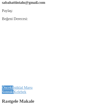
sabahattintalu@gmail.com
Paylaş:
Beğeni Derecesi:
Önceki
İstiklal Marşı
Sonraki
Kelebek
Rastgele Makale