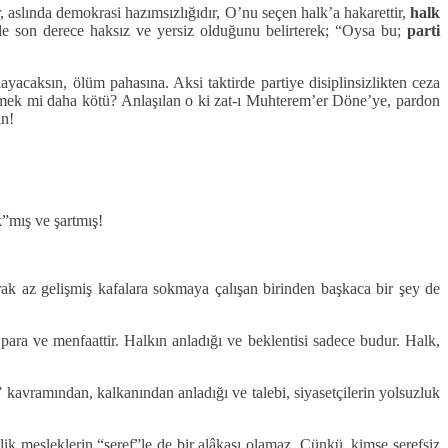
, aslında demokrasi hazımsızlığıdır, O’nu seçen halk’a hakarettir,
halk
n de son derece haksız ve yersiz olduğunu belirterek; “Oysa bu;
parti
acaksın, ölüm pahasına. Aksi taktirde partiye disiplinsizlikten ceza
memek mi daha kötü? Anlaşılan o ki zat-ı Muhterem’er Döne’ye, pardon
in!
”mış ve şartmış!
arak az gelişmiş kafalara sokmaya çalışan birinden başkaca bir şey de
; para ve menfaattir. Halkın anladığı ve beklentisi sadece budur. Halk,
 kavramından, kalkanından anladığı ve talebi, siyasetçilerin yolsuzluk
elik mesleklerin “şeref”le de bir alâkası olamaz. Çünkü, kimse şerefsiz