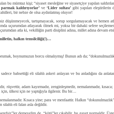
lan bu mümtaz kişi; “siyaset mesleğine ve siyasetçiye yapılan saldırılar
e parmak kaldırıyorlar’
ve
‘Lider sultası’
gibi yapılan eleştirileri
ahilleri, bir nebze de olsa aydınlatmış oluyor!
siz düşünmeyecek, tartışmayacak, sorup sorgulamayacak ve hemen atlay
u durumda uçurumdan atlayarak ölmek mi, yoksa bir dahaki sefere seçile
çurumdan atla ki, vekilliğin parti disiplini adına, millet adına devam ets
milletin, halkın temsilciliği(!)…
en korumak, boynumuzun borcu olmalıymış! Bunun adı da; “dokunulmazlık
adece bahsettiği eli silahlı askeri anlayan ve bu anladığını da anlat
ledir, rüşvettir, adam kayırmadır, zenginleşmedir, nemalanmadır, kısaca
için, ülkesi için ne yaptığıyla ilgilenir. Bu bir…
, nemalanmadır. Kısaca yine; para ve menfaattir. Halkın “dokunulmazlık”
silahlı eli falan asla değildir.
“şerefsiz”ler demeyelim de, “kötü”ler çıkabilir, bu gayet normaldir. Üst