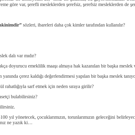
me göre var, şerefli mesleklerden şerefsiz, şerefsiz mesleklerden de şeref
yakinimdir”
sözleri, ibareleri daha çok kimler tarafından kullanılır?
slek dalı var mıdır?
kça doyurucu emeklilik maaşı almaya hak kazanılan bir başka meslek 
 yanında çerez kaldığı değerlendirmesi yapılan bir başka meslek tanı
 rahatlığıyla sarf etmek için neden sıraya girilir?
setçi bulabilirsiniz?
lirsiniz.
yıl yönetecek, çocuklarımızın, torunlarımızın geleceğini belirleyece
ınız ne yazık ki…