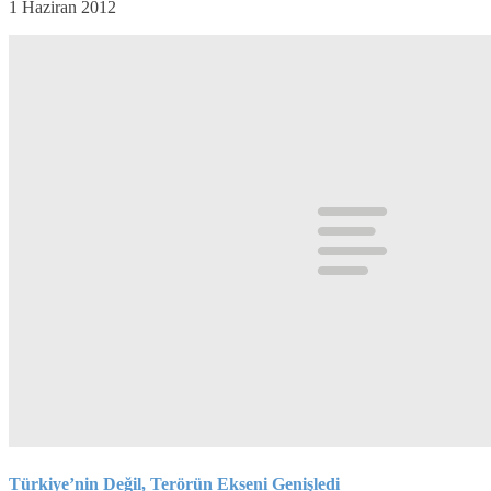
1 Haziran 2012
Türkiye’nin Değil, Terörün Ekseni Genişledi