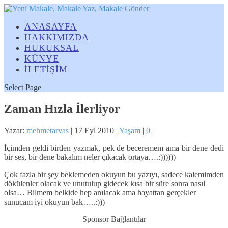
ANASAYFA
HAKKIMIZDA
HUKUKSAL
KÜNYE
İLETİŞİM
Select Page
Zaman Hızla İlerliyor
Yazar:
mehmetarvas
|
17 Eyl 2010
|
Yaşam
|
0
|
İçimden geldi birden yazmak, pek de beceremem ama bir dene dedi
bir ses, bir dene bakalım neler çıkacak ortaya….:))))))
Çok fazla bir şey beklemeden okuyun bu yazıyı, sadece kalemimden
dökülenler olacak ve unutulup gidecek kısa bir süre sonra nasıl
olsa… Bilmem belkide hep anılacak ama hayattan gerçekler
sunucam iyi okuyun bak…..:)))
Sponsor Bağlantılar