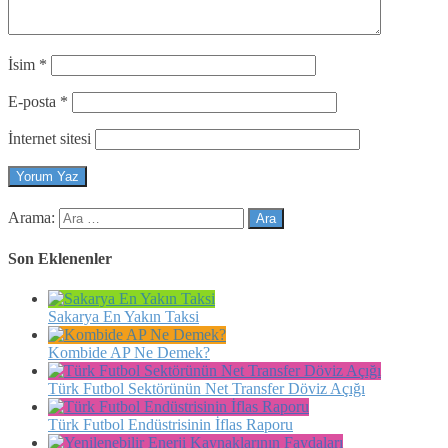
İsim
*
E-posta
*
İnternet sitesi
Arama:
Son Eklenenler
Sakarya En Yakın Taksi
Kombide AP Ne Demek?
Türk Futbol Sektörünün Net Transfer Döviz Açığı
Türk Futbol Endüstrisinin İflas Raporu