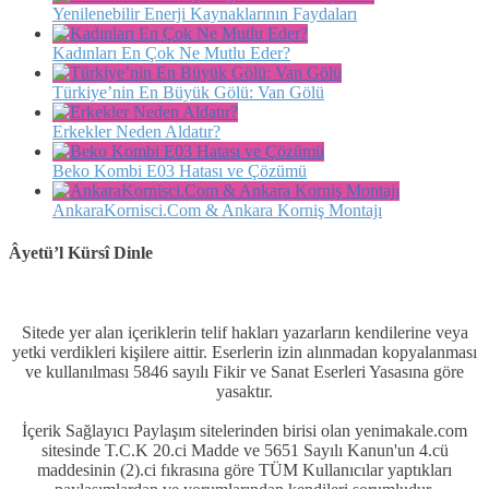
Yenilenebilir Enerji Kaynaklarının Faydaları
Kadınları En Çok Ne Mutlu Eder?
Türkiye’nin En Büyük Gölü: Van Gölü
Erkekler Neden Aldatır?
Beko Kombi E03 Hatası ve Çözümü
AnkaraKornisci.Com & Ankara Korniş Montajı
Âyetü’l Kürsî Dinle
Sitede yer alan içeriklerin telif hakları yazarların kendilerine veya
yetki verdikleri kişilere aittir. Eserlerin izin alınmadan kopyalanması
ve kullanılması 5846 sayılı Fikir ve Sanat Eserleri Yasasına göre
yasaktır.
İçerik Sağlayıcı Paylaşım sitelerinden birisi olan yenimakale.com
sitesinde T.C.K 20.ci Madde ve 5651 Sayılı Kanun'un 4.cü
maddesinin (2).ci fıkrasına göre TÜM Kullanıcılar yaptıkları