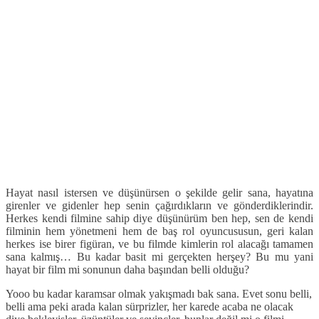
Hayat nasıl istersen ve düşünürsen o şekilde gelir sana, hayatına
girenler ve gidenler hep senin çağırdıkların ve gönderdiklerindir.
Herkes kendi filmine sahip diye düşünürüm ben hep, sen de kendi
filminin hem yönetmeni hem de baş rol oyuncususun, geri kalan
herkes ise birer figüran, ve bu filmde kimlerin rol alacağı tamamen
sana kalmış… Bu kadar basit mi gerçekten herşey? Bu mu yani
hayat bir film mi sonunun daha başından belli olduğu?
Yooo bu kadar karamsar olmak yakışmadı bak sana. Evet sonu belli,
belli ama peki arada kalan sürprizler, her karede acaba ne olacak