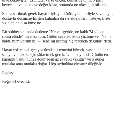
diye bekleyişler, üzüntüler ve sevinçler, bunlar değil mi o filmi
heyecanlı ve izlemeye değer kılan, sonunda ne olacağını bilsende…
Sıkıca sarılmak gerek hayata, iyisiyle-kötüsüyle, derdiyle-sevinciyle,
dostuyla-düşmanıyla, geri kalanları da siz ekleyiverin listeye. Liste
sizin ne de olsa kime ne…
Bir sohbet sırasında dedeme “Ne var geride, ne kaldı 74 yıldan
sonra elinde” diye sordum. Gülümseyerek baktı yüzüme ve “Ne mi
kaldı, bilmiyorum ki, 74 sene mi geçmiş hiç farkında değilim” dedi.
Hayat çok çabuk geçiyor dostlar, kıymetini bilmek, yaşanılan her
saniye ve dakika için şükretmek gerek. Unutmayın ki “Günün en
karanlık vakti, güneş doğmadan az evvelki vakittir” ve o güneş
mutlaka ama mutlaka doğar. Hep aydınlıkta olmanız dileğiyle…
Paylaş:
Beğeni Derecesi: