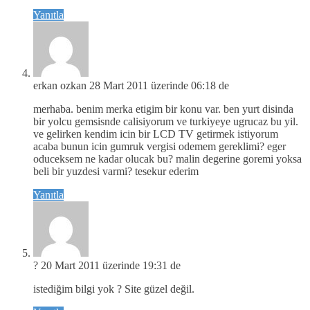
Yanıtla
erkan ozkan
28 Mart 2011 üzerinde 06:18 de
merhaba. benim merka etigim bir konu var. ben yurt disinda
bir yolcu gemsisnde calisiyorum ve turkiyeye ugrucaz bu yil.
ve gelirken kendim icin bir LCD TV getirmek istiyorum
acaba bunun icin gumruk vergisi odemem gereklimi? eger
oduceksem ne kadar olucak bu? malin degerine goremi yoksa
beli bir yuzdesi varmi? tesekur ederim
Yanıtla
?
20 Mart 2011 üzerinde 19:31 de
istediğim bilgi yok ? Site güzel değil.