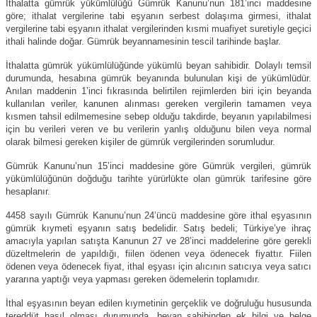
İthalatta gümrük yükümlülüğü Gümrük Kanunu’nun 181’inci maddesine
göre; ithalat vergilerine tabi eşyanın serbest dolaşıma girmesi, ithalat
vergilerine tabi eşyanın ithalat vergilerinden kısmi muafiyet suretiyle geçici
ithali halinde doğar. Gümrük beyannamesinin tescil tarihinde başlar.
İthalatta gümrük yükümlülüğünde yükümlü beyan sahibidir. Dolaylı temsil
durumunda, hesabına gümrük beyanında bulunulan kişi de yükümlüdür.
Anılan maddenin 1’inci fıkrasında belirtilen rejimlerden biri için beyanda
kullanılan veriler, kanunen alınması gereken vergilerin tamamen veya
kısmen tahsil edilmemesine sebep olduğu takdirde, beyanın yapılabilmesi
için bu verileri veren ve bu verilerin yanlış olduğunu bilen veya normal
olarak bilmesi gereken kişiler de gümrük vergilerinden sorumludur.
Gümrük Kanunu’nun 15’inci maddesine göre Gümrük vergileri, gümrük
yükümlülüğünün doğduğu tarihte yürürlükte olan gümrük tarifesine göre
hesaplanır.
4458 sayılı Gümrük Kanunu’nun 24’üncü maddesine göre ithal eşyasının
gümrük kıymeti eşyanın satış bedelidir. Satış bedeli; Türkiye’ye ihraç
amacıyla yapılan satışta Kanunun 27 ve 28’inci maddelerine göre gerekli
düzeltmelerin de yapıldığı, fiilen ödenen veya ödenecek fiyattır. Fiilen
ödenen veya ödenecek fiyat, ithal eşyası için alıcının satıcıya veya satıcı
yararına yaptığı veya yapması gereken ödemelerin toplamıdır.
İthal eşyasının beyan edilen kıymetinin gerçeklik ve doğruluğu hususunda
tereddüt hasıl olması durumunda, beyan sahibinden ek bilgi ve belge