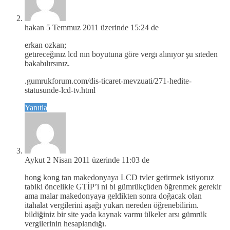
hakan
5 Temmuz 2011 üzerinde 15:24 de
erkan ozkan;
getıreceğınız lcd nın boyutuna göre vergı alınıyor şu sıteden
bakabılırsınız.
.gumrukforum.com/dis-ticaret-mevzuati/271-hedite-
statusunde-lcd-tv.html
Yanıtla
Aykut
2 Nisan 2011 üzerinde 11:03 de
hong kong tan makedonyaya LCD tvler getirmek istiyoruz
tabiki öncelikle GTİP’i ni bi gümrükçüden öğrenmek gerekir
ama malar makedonyaya geldikten sonra doğacak olan
itahalat vergilerini aşağı yukarı nereden öğrenebilirim.
bildiğiniz bir site yada kaynak varmı ülkeler arsı gümrük
vergilerinin hesaplandığı.