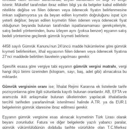
istenir. Mükellef tarafından ibraz edilen bilgi ya da belgeler kabul edilebilir
nitelikte değilse ve fiilen ödenen veya ödenecek fiyatın belirlenmesine
imkan sağlamıyorsa ya da beyan edilen kıymetin doğruluğunu ispat için
yeterli değilse; beyan edilen kıymetin fiilen ödenen veya ödenecek fiyat
olduğunun beyanda bulunan tarafından ispatlanamaması gerekçeleriyle,
satış bedeli yönteminden, bunu izleyen aynı (yoksa benzer) eşyanın satış
bedeli yöntemine geçilerek gümrük kıymeti belirlenir.
4458 sayılı Gümrük Kanunu’nun 24’üncü madde hükümlerine göre gümrük
kıymeti belirlenirken, ithal eşyasının fiilen ödenen veya ödenecek fiyatına
27’nci maddede belirtilen ilavelerin yapılması gerekir.
Spesifik esasa göre vergiye tabi eşyanın
gümrük vergisi matrahı
, vergi
hangi ölçü birimi üzerinden (kilogram, sayı, baş, adet gibi) alınacaksa bu
miktardır.
Gümrük vergisinin oranı
ise; İthalat Rejimi Kararına ek listelerde tarife
pozisyonlarına göre ilgili sütunlarda kayıtlı bulunan oranlardır. AB, EFTA ve
aramızda ikili anlaşmalar bulunan ülkelerinden yapılacak ithalatlarda
tercihli tarifeden yararlanılmak istenilmesi halinde A.TR. ya da EUR.1
belgelerinin gümrük idaresine ibraz edilmesi gerekir.
Eşyanın gümrük vergisine esas alınacak kıymetinin Türk Lirası olarak
beyanı zorunludur. Fatura ve diğer belgelerde yazılı yabancı paralar,
gümrük yükümlülüğünün doğduğu tarihte yürürlükte olan T.C.Merkez