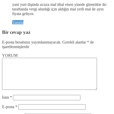
yani yurt dişinda ucuza mal ithal etsen yinede gümrükte iki
taraftanda vergi alındığı için aldığın mal yerli mal ile aynı
fiyata geliyor.
Yanıtla
Bir cevap yaz
E-posta hesabınız yayımlanmayacak.
Gerekli alanlar
*
ile
işaretlenmişlerdir
YORUM
İsim
*
E-posta
*