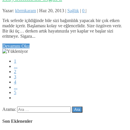
Yazar:
kbrmkaram
|
Haz 20, 2013
|
Sağlık
|
0
|
Tek seferde içildiğinde bile sizi bağımlılık yapacak bir çok etken
madde içerir. Başlaması kolay ve eğlencelidir. Size özgüven verir.
Bir iki üç… derken artık hayatınızda yer kaplar ve başlar sizi
eritmeye. Sigara...
Devamını Oku
1
...
2
3
4
...
5
Arama:
Son Eklenenler