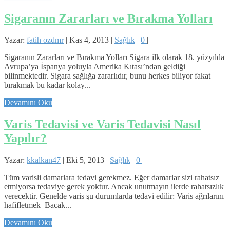
Sigaranın Zararları ve Bırakma Yolları
Yazar:
fatih ozdmr
|
Kas 4, 2013
|
Sağlık
|
0
|
Sigaranın Zararları ve Bırakma Yolları Sigara ilk olarak 18. yüzyılda
Avrupa’ya İspanya yoluyla Amerika Kıtası’ndan geldiği
bilinmektedir. Sigara sağlığa zararlıdır, bunu herkes biliyor fakat
bırakmak bu kadar kolay...
Devamını Oku
Varis Tedavisi ve Varis Tedavisi Nasıl
Yapılır?
Yazar:
kkalkan47
|
Eki 5, 2013
|
Sağlık
|
0
|
Tüm varisli damarlara tedavi gerekmez. Eğer damarlar sizi rahatsız
etmiyorsa tedaviye gerek yoktur. Ancak unutmayın ilerde rahatsızlık
verecektir. Genelde varis şu durumlarda tedavi edilir: Varis ağrılarını
hafifletmek Bacak...
Devamını Oku