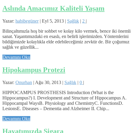
Aslında Amacımız Kaliteli Yaşam
Yazar:
habibegüner
|
Eyl 5, 2013
|
Sağlık
|
2
|
Bilinçaltımızla hoş bir sohbet ve kolay kilo vermek, bence iki önemli
sanat. Yaşantımızdaki en esaslı, en belirli işlerimizden. Yöntemlerini
bildiğimizde kolaylıkla elde edebileceğimiz zevktir de. Bir çoğumuz
sağlık ve güzellik...
Devamını Oku
Hipokampus Protezi
Yazar:
Onurhan
|
Ağu 30, 2013
|
Sağlık
|
0
|
HIPPOCAMPUS PROSTHESIS Introduction (What is the
Hippocampus?) I. Development and Structure of Hippocampus A.
Hippocampal WaysB. Physiology and ChemistryC. FunctionsD.
LesionsE. Diseases – Dementia and Alzheimer II. Chip...
Devamını Oku
Hayatımızda Sigara