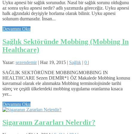
Uyku apnesi bir sağlık sorunudur. Nasıl bir sağlık sorunu olduğunu
az sonra uyku apnesi nedir? adlı yazımızda göreceğiz. Uyku apnesi
halk ağzındaki deyişiyle horlama olarak bilinir. Uyku apnesi
solunum durmasıdır. İnsan...
Devamını Oku
Sağlık Sektöründe Mobbing (Mobbing In
Healthcare)
Yazar:
sezendemir
|
Haz 19, 2015
|
Sağlık
|
0
|
SAĞLIK SEKTÖRÜNDE MOBBINGMOBBING IN
HEALTHCARE Sezen DEMİR*1 ÖZ Makalede Mobbing konusu
kavramsal olarak ele alınmakta Mobbing terminolojisinde tarihi
süreç ve çeşitli ülkelerdeki mobbing uygulama oranlarına kısaca
yer...
Devamını Oku
Sigaranın Zararları Nelerdir?