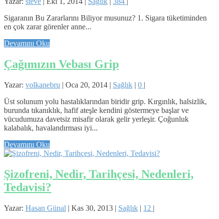
Yazar:
steve
|
Eki 1, 2014
|
Sağlık
|
384
|
Sigaranın Bu Zararlarını Biliyor musunuz? 1. Sigara tüketiminden
en çok zarar görenler anne...
Devamını Oku
Çağımızın Vebası Grip
Yazar:
volkanebru
|
Oca 20, 2014
|
Sağlık
|
0
|
Üst solunum yolu hastalıklarından biridir grip. Kırgınlık, halsizlik,
burunda tıkanıklık, hafif ateşle kendini göstermeye başlar ve
vücudumuza davetsiz misafir olarak gelir yerleşir. Çoğunluk
kalabalık, havalandırması iyi...
Devamını Oku
Şizofreni, Nedir, Tarihçesi, Nedenleri,
Tedavisi?
Yazar:
Hasan Günal
|
Kas 30, 2013
|
Sağlık
|
12
|