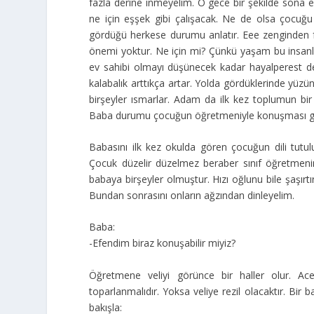
fazla derine inmeyelim. O gece bir şekilde sona 
ne için eşşek gibi çalışacak. Ne de olsa çocuğu
gördüğü herkese durumu anlatır. Eee zenginden 
önemi yoktur. Ne için mi? Çünkü yaşam bu insanlar
ev sahibi olmayı düşünecek kadar hayalperest değ
kalabalık arttıkça artar. Yolda gördüklerinde yüz
birşeyler ısmarlar. Adam da ilk kez toplumun bir
Baba durumu çocuğun öğretmeniyle konuşması gerekt
Babasını ilk kez okulda gören çocuğun dili tutu
Çocuk düzelir düzelmez beraber sınıf öğretmenin
babaya birşeyler olmuştur. Hızı oğlunu bile şaşır
Bundan sonrasını onların ağzından dinleyelim.
Baba:
-Efendim biraz konuşabilir miyiz?
Öğretmene veliyi görünce bir haller olur. Ac
toparlanmalıdır. Yoksa veliye rezil olacaktır. Bir
bakışla: