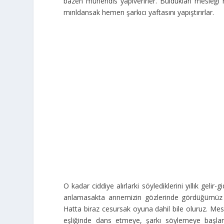
bazen mühendis yapıverirler. Buldukları mesleği he
mırıldansak hemen şarkıcı yaftasını yapıştırırlar.
O kadar ciddiye alırlarki söylediklerini yıllık geli
anlamasakta annemizin gözlerinde gördüğümüz 
Hatta biraz cesursak oyuna dahil bile oluruz. Me
eşliğinde dans etmeye, şarkı söylemeye başlarız.