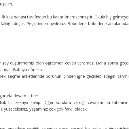
uşalım.
uk ilk kez babası tarafından bu kadar önemsenmiştir. Okula hiç gelmeye
ufaklığa düşer. Peşlerinden ayrılmaz. Böbürlene böbürlene arkalarında
bir şey düşünmemiş olan öğretmen cevap veremez. Daha sonra geçe
atırlar. Babaya döner ve:
ki seçme anketlerinde borunun içinden iğne geçirilebileceğini tahmi
ururla devam ettirir:
tik bir zekaya sahip. Diğer sorulara verdiği cevaplar da tahminim
nde yüzeceksiniz, yaşamınız çok çok farklı olacak.
anketlere verdiği cevaplar onun sayısal bir zeka ile birleştirilmi