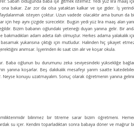
erer. Sabah olduğunda baba işe gitmek istemez. Yedi yüz lira maaş içi
 ona bakar. Zar zor da olsa yataktan kalkar ve işe gider. İş yerind
faydalanmak isteyen çoktur. Uzun vadede olacaktır ama bunun da bi
 için hep aynı çizgide sürecektir. Bugün yedi yüz lira maaş alan yarı
ildir. Bizim babanın oğlundaki yeteneği duyan yanına gelir. Bir and
üne bakmadıkları adam adeta ilah olmuştur. Herkes adama yalakalık içi
 basamak yukarısına çıktığı için mutludur. Halinden hiç şikayet etmez
iğini anımsar. İşyerinden iki saat izin alır ve koşar okula.
lur. Baba oğlunun bu durumunu zeka seviyesindeki yüksekliğe bağlar
in yanına koşarlar. Beş dakikalık mesafeyi yarım saatte katedebile
tır. Neyse konuyu uzatmayalım. Sonuç olarak öğretmenin yanına gelinir
emiliktenmidir bilinmez bir titreme sarar bizim öğretmeni. Heme
 bardak su içer. Kendini toparladıktan sonra babaya döner ve mağrur bi