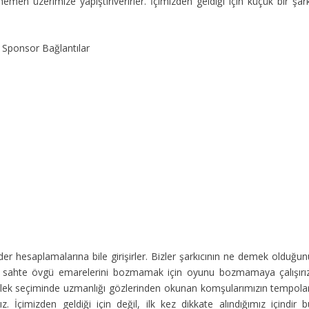
men üzerimize yapıştırıverirler. İçimizden geldiği için küçük bir şark
Sponsor Bağlantılar
r-gider hesaplamalarına bile girişirler. Bizler şarkıcının ne demek olduğu
sahte övgü emarelerini bozmamak için oyunu bozmamaya çalışırız
slek seçiminde uzmanlığı gözlerinden okunan komşularımızın tempolar
 İçimizden geldiği için değil, ilk kez dikkate alındığımız içindir b