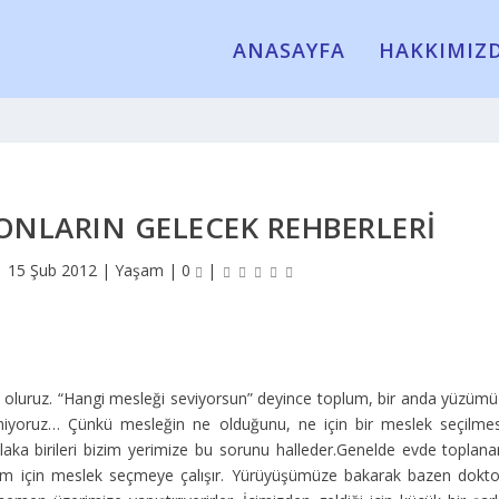
ANASAYFA
HAKKIMIZ
ONLARIN GELECEK REHBERLERI
|
15 Şub 2012
|
Yaşam
|
0
|
oluruz. “Hangi mesleği seviyorsun” deyince toplum, bir anda yüzümü
emiyoruz… Çünkü mesleğin ne olduğunu, ne için bir meslek seçilmes
aka birileri bizim yerimize bu sorunu halleder.
Genelde evde toplana
izim için meslek seçmeye çalışır. Yürüyüşümüze bakarak bazen dokto