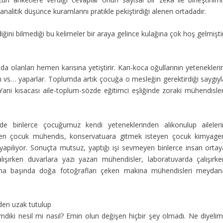
analitik düşünce kuramlarını pratikle pekiştirdiği alenen ortadadır.
ğini bilmediği bu kelimeler bir araya gelince kulağına çok hoş gelmişti
a olanları hemen karısına yetiştirir. Karı-koca oğullarının yetenekleri
ı vs… yaparlar. Toplumda artık çocuğa o mesleğin gerektirdiği saygıyl
 Yani kısacası aile-toplum-sözde eğitimci eşliğinde zoraki mühendisler
inde binlerce çocuğumuz kendi yeteneklerinden alıkonulup aileleri
eyen çocuk mühendis, konservatuara gitmek isteyen çocuk kimyager
pılıyor. Sonuçta mutsuz, yaptığı işi sevmeyen binlerce insan ortay
ışırken duvarlara yazı yazan mühendisler, laboratuvarda çalışırke
kina başında doğa fotoğrafları çeken makina mühendisleri meydan
nden uzak tutulup
Şimdiki nesil mi nasıl? Emin olun değişen hiçbir şey olmadı. Ne diyeli