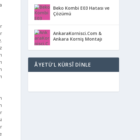
a
Beko Kombi E03 Hatası ve
Çözümü
r
AnkaraKornisci.Com &
r
Ankara Korniş Montajı
.
z
ı
rı
ÂYETÜ’L KÜRSÎ DINLE
n
rı
m
n
er
si
r
se