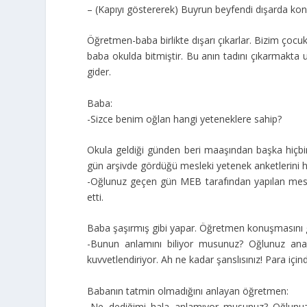
– (Kapıyı göstererek) Buyrun beyfendi dışarda kon
Öğretmen-baba birlikte dışarı çıkarlar. Bizim çoc
baba okulda bitmiştir. Bu anın tadını çıkarmakta 
gider.
Baba:
-Sizce benim oğlan hangi yeteneklere sahip?
Okula geldiği günden beri maaşından başka hiç
gün arşivde gördüğü mesleki yetenek anketlerini h
-Oğlunuz geçen gün MEB tarafından yapılan mesle
etti.
Baba şaşırmış gibi yapar. Öğretmen konuşmasını g
-Bunun anlamını biliyor musunuz? Oğlunuz anali
kuvvetlendiriyor. Ah ne kadar şanslısınız! Para içi
Babanın tatmin olmadığını anlayan öğretmen:
-Ne dediğimi hala anlamıyor musunuz? Oğlunuzun 