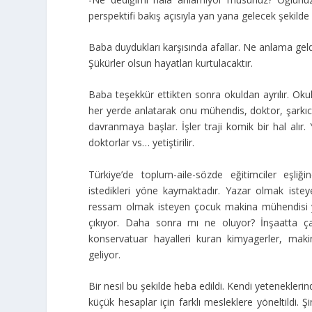
perspektifi bakış açısıyla yan yana gelecek şekilde 
Baba duydukları karşısında afallar. Ne anlama geldi
Şükürler olsun hayatları kurtulacaktır.
Baba teşekkür ettikten sonra okuldan ayrılır. Okuld
her yerde anlatarak onu mühendis, doktor, şarkıc
davranmaya başlar. İşler traji komik bir hal alır.
doktorlar vs… yetiştirilir.
Türkiye’de toplum-aile-sözde eğitimciler eşliğ
istedikleri yöne kaymaktadır. Yazar olmak ist
ressam olmak isteyen çocuk makina mühendisi ya
çıkıyor. Daha sonra mı ne oluyor? İnşaatta çal
konservatuar hayalleri kuran kimyagerler, ma
geliyor.
Bir nesil bu şekilde heba edildi. Kendi yetenekleri
küçük hesaplar için farklı mesleklere yöneltildi. 