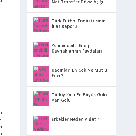
ı
Net Transfer Döviz Açığı
Türk Futbol Endüstrisinin
İflas Raporu
Yenilenebilir Enerji
Kaynaklarının Faydaları
Kadınları En Çok Ne Mutlu
Eder?
Türkiye’nin En Büyük Gölü:
Van Gölü
nu
Erkekler Neden Aldatır?
.
ı
u