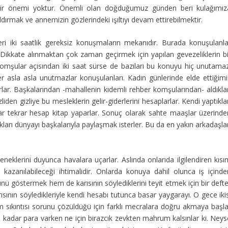
hiçbir önemi yoktur. Önemli olan doğduğumuz günden beri kulağımız
rmak ve annemizin gözlerindeki ışıltıyı devam ettirebilmektir.
nleri iki saatlik gereksiz konuşmaların mekanıdır. Burada konuşulanla
. Dikkate alınmaktan çok zaman geçirmek için yapılan gevezeliklerin bi
 komşular açısından iki saat sürse de bazıları bu konuyu hiç unutamaz
er asla asla unutmazlar konuşulanları. Kadın günlerinde elde ettiğimi
lar. Başkalarından -mahallenin kıdemli rehber komşularından- aldıklar
liden gizliye bu mesleklerin gelir-giderlerini hesaplarlar. Kendi yaptıkla
 tekrar hesap kitap yaparlar. Sonuç olarak sahte maaşlar üzerinde
kları dünyayı başkalarıyla paylaşmak isterler. Bu da en yakın arkadaşla
neklerini duyunca havalara uçarlar. Aslında onlarıda ilgilendiren kısı
kazanılabileceği ihtimalidir. Onlarda konuya dahil olunca iş içinde
ünü göstermek hem de karısının söylediklerini teyit etmek için bir deft
sının söyledikleriyle kendi hesabı tutunca basar yaygarayı. O gece iki
m sıkıntısı sorunu çözüldüğü için farklı mecralara doğru akmaya başla
r. O kadar para varken ne için birazcık zevkten mahrum kalsınlar ki. Ney