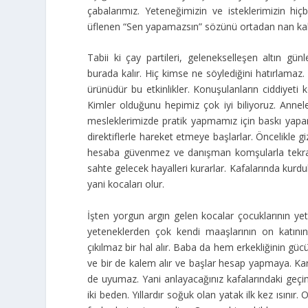
çabalarımız. Yeteneğimizin ve isteklerimizin 
üflenen “Sen yapamazsın” sözünü ortadan nan kaldı
Tabii ki çay partileri, gelenekselleşen altın gü
burada kalır. Hiç kimse ne söylediğini hatırlamaz
ürünüdür bu etkinlikler. Konuşulanların ciddiyeti
Kimler olduğunu hepimiz çok iyi biliyoruz. Annel
mesleklerimizde pratik yapmamız için baskı yapar
direktiflerle hareket etmeye başlarlar. Öncelikle giz
hesaba güvenmez ve danışman komşularla tekrar
sahte gelecek hayalleri kurarlar. Kafalarında kurdu
yani kocaları olur.
İşten yorgun argın gelen kocalar çocuklarının yete
yeteneklerden çok kendi maaşlarının on katının 
çıkılmaz bir hal alır. Baba da hem erkekliğinin güc
ve bir de kalem alır ve başlar hesap yapmaya. Karı
de uyumaz. Yani anlayacağınız kafalarındaki geçi
iki beden. Yıllardır soğuk olan yatak ilk kez ısını