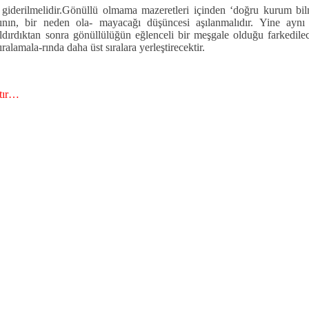
giderilmelidir.Gönüllü olmama mazeretleri içinden ‘doğru kurum bil
tısının, bir neden ola- mayacağı düşüncesi aşılanmalıdır. Yine aynı
ldırdıktan sonra gönüllülüğün eğlenceli bir meşgale olduğu farkedilece
ralamala-rında daha üst sıralara yerleştirecektir.
ştır…