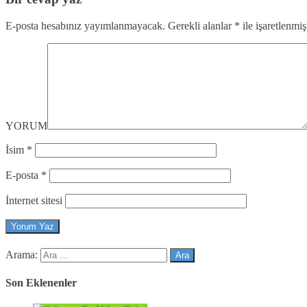
E-posta hesabınız yayımlanmayacak.
Gerekli alanlar
*
ile işaretlenmiş
YORUM
İsim
*
E-posta
*
İnternet sitesi
Arama:
Son Eklenenler