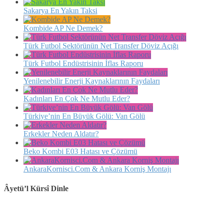
Sakarya En Yakın Taksi
Kombide AP Ne Demek?
Türk Futbol Sektörünün Net Transfer Döviz Açığı
Türk Futbol Endüstrisinin İflas Raporu
Yenilenebilir Enerji Kaynaklarının Faydaları
Kadınları En Çok Ne Mutlu Eder?
Türkiye’nin En Büyük Gölü: Van Gölü
Erkekler Neden Aldatır?
Beko Kombi E03 Hatası ve Çözümü
AnkaraKornisci.Com & Ankara Korniş Montajı
Âyetü’l Kürsî Dinle