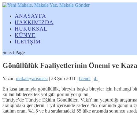
ANASAYFA
HAKKIMIZDA
HUKUKSAL
KÜNYE
İLETİŞİM
Select Page
Gönüllülük Faaliyetlerinin Önemi ve Kaza
Yazar:
makaleyarismasi
|
23 Şub 2011
|
Genel
|
4
|
En kısa tanımıyla gönüllülük, bireyin başka bireyler için herhangi b
kullanılabilecek tek yol gibi görünüyor şu an.
Türkiye’de Türkiye Eğitim Gönüllüleri Vakfı’nın yaptırdığı araştırm
aralığındaki gençlerin 1 yıl içerisinde sadece %5 oranında gönüllü ç
katılım oranı %1,5 ve bu sıralamadaki 55 ülke arasında sonuncu sırad