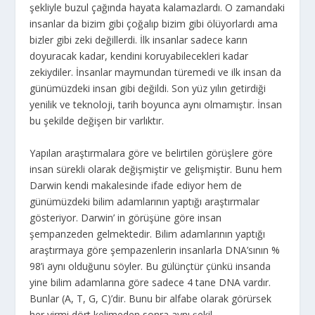
şekliyle buzul çağında hayata kalamazlardı. O zamandaki
insanlar da bizim gibi çoğalıp bizim gibi ölüyorlardı ama
bizler gibi zeki değillerdi. İlk insanlar sadece karın
doyuracak kadar, kendini koruyabilecekleri kadar
zekiydiler. İnsanlar maymundan türemedi ve ilk insan da
günümüzdeki insan gibi değildi. Son yüz yılın getirdiği
yenilik ve teknoloji, tarih boyunca aynı olmamıştır. İnsan
bu şekilde değişen bir varlıktır.
Yapılan araştırmalara göre ve belirtilen görüşlere göre
insan sürekli olarak değişmiştir ve gelişmiştir. Bunu hem
Darwin kendi makalesinde ifade ediyor hem de
günümüzdeki bilim adamlarının yaptığı araştırmalar
gösteriyor. Darwin’ in görüşüne göre insan
şempanzeden gelmektedir. Bilim adamlarının yaptığı
araştırmaya göre şempazenlerin insanlarla DNA’sının %
98’i aynı olduğunu söyler. Bu gülünçtür çünkü insanda
yine bilim adamlarına göre sadece 4 tane DNA vardır.
Bunlar (A, T, G, C)’dir. Bunu bir alfabe olarak görürsek
her yirmi dört kelimeden sonra aynı şekil