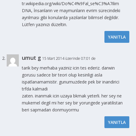
tr.wikipedia.org/wiki/Do%C4%9Fal_se%C3%A7ilim
DNA, İnsanların ve maymunların evrim sürecindeki
ayrılması gibi konularda yazılanlar bilimsel değildir.
Lütfen yazınızı düzeltin.
YANITLA
umut g
15 Mart 2014 üzerinde 07:01 de
tarik bey merhaba yaziniz icin tes ederiz. darwin
gorusu sadece bir teori olup kesinligi asla
ispatlanamamistir. gunumuzdede pek bir inandirici
trfda kalmadi
zaten. inanmak icin uzaya bkmak yeterli. her sey ne
mukemel degil mi her sey bir yorungede yaratilistan
beri sapmadan donmuyormu
YANITLA