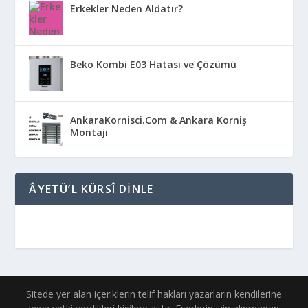
Erkekler Neden Aldatır?
Beko Kombi E03 Hatası ve Çözümü
AnkaraKornisci.Com & Ankara Korniş
Montajı
ÂYETÜ’L KÜRSÎ DINLE
Sitede yer alan içeriklerin telif hakları yazarların kendilerine