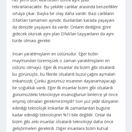
tekrarlanacaktır. Bu şekilde canlılar arasında benzerlikler
ortaya çıkar. Başka bir olay daha vardır: Bazı canlıların
DNA’ları tamamen aynıdır. Bunlardan karada yaşayanı
da denizde yaşayanı da vardır. Onların dediğine göre
gidecek olursak aynı plan DNA’ları taşıyanların da aynı
türde olması gerekir.
İnsan yaratılmışların en üstünüdür. Eğer bizler
maymundan türemişsek o zaman yaratılmışların en
üstünü olmayız. Eğer ilk insanlar da bizim gibi olsalardı
bu görünüşte, bu fikirde olsalardı buzul çağını aşmaları
imkansızdı; Çünkü günümüz insanının dayanamayacağı
bir soğukluk vardı. Eğer ilk insanlar bizim gibi olsalardı
günümüzdeki teknolojiye insanoğlunun binlerce yıl önce
erişmiş olmaları gerekmezmiydi? Son yüz yıldır dünyanın
edindiği teknolojik imkanlar ilk zamanlardan bugüne
kadar edindiği teknolojinin %1’i bile değildir. Onlar da
bizim gibi zeki insanlar olsalardı teknolojiyi daha önce
geliştirmeleri gerekirdi. Diğer insanlara bizim kutsal