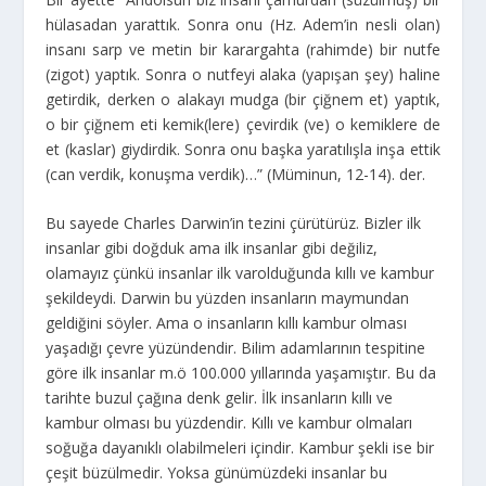
hülasadan yarattık. Sonra onu (Hz. Adem’in nesli olan)
insanı sarp ve metin bir karargahta (rahimde) bir nutfe
(zigot) yaptık. Sonra o nutfeyi alaka (yapışan şey) haline
getirdik, derken o alakayı mudga (bir çiğnem et) yaptık,
o bir çiğnem eti kemik(lere) çevirdik (ve) o kemiklere de
et (kaslar) giydirdik. Sonra onu başka yaratılışla inşa ettik
(can verdik, konuşma verdik)…” (Müminun, 12-14). der.
Bu sayede Charles Darwin’in tezini çürütürüz. Bizler ilk
insanlar gibi doğduk ama ilk insanlar gibi değiliz,
olamayız çünkü insanlar ilk varolduğunda kıllı ve kambur
şekildeydi. Darwin bu yüzden insanların maymundan
geldiğini söyler. Ama o insanların kıllı kambur olması
yaşadığı çevre yüzündendir. Bilim adamlarının tespitine
göre ilk insanlar m.ö 100.000 yıllarında yaşamıştır. Bu da
tarihte buzul çağına denk gelir. İlk insanların kıllı ve
kambur olması bu yüzdendir. Kıllı ve kambur olmaları
soğuğa dayanıklı olabilmeleri içindir. Kambur şekli ise bir
çeşit büzülmedir. Yoksa günümüzdeki insanlar bu