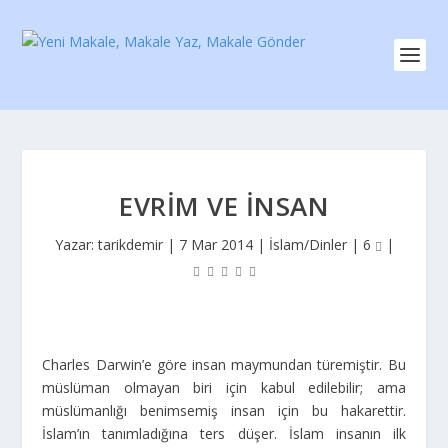
EVRIM VE İNSAN
Yazar:
tarikdemir
|
7 Mar 2014
|
İslam/Dinler
|
6
|
Charles Darwin’e göre insan maymundan türemiştir. Bu
müslüman olmayan biri için kabul edilebilir; ama
müslümanlığı benimsemiş insan için bu hakarettir.
İslam’ın tanımladığına ters düşer. İslam insanın ilk