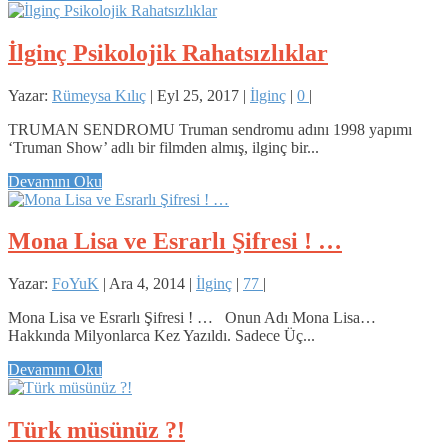
İlginç Psikolojik Rahatsızlıklar
Yazar:
Rümeysa Kılıç
|
Eyl 25, 2017
|
İlginç
|
0
|
TRUMAN SENDROMU Truman sendromu adını 1998 yapımı
‘Truman Show’ adlı bir filmden almış, ilginç bir...
Devamını Oku
Mona Lisa ve Esrarlı Şifresi ! …
Yazar:
FoYuK
|
Ara 4, 2014
|
İlginç
|
77
|
Mona Lisa ve Esrarlı Şifresi ! … Onun Adı Mona Lisa…
Hakkında Milyonlarca Kez Yazıldı. Sadece Üç...
Devamını Oku
Türk müsünüz ?!