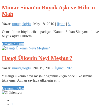
Mimar Sinan'ın Büyük Aşkı ve Mihr-ü
Mah
Yazar:
umutgeloğlu
|
May 18, 2010
|
İlginç
|
6
|
Osmanlı’nın büyük cihan padişahı Kanuni Sultan Süleyman’ın ve
büyük aşk’ı Hürrem...
Devamını Oku
Hangi Ülkenin Neyi Meşhur?
Yazar:
umutgeloğlu
|
Nis 15, 2010
|
İlginç
|
202
|
* Hangi ülkenin neyi meşhur öğrenmek için önce ülke ismine
tıklayınız. Açılan sayfada ülkelerin en...
Devamını Oku
1