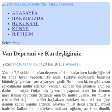
ANASAYFA
HAKKIMIZDA
HUKUKSAL
KÜNYE
İLETİŞİM
Select Page
Van Depremi ve Kardeşliğimiz
Yazar:
HAKAN UTAR
|
28 Eki 2011
|
Siyaset
|
1
|
Van’da 7.2 şiddetinde olan deprem sıfırlara kadar inen kardeşliğimizi
bir anda tavan yaptırdı. Bir anda Türkiye doğusuyla batısıyla
bütünleşip yaraları sarma yarışına girdi. Bu durum bizim gibi vatan
sevdalılarını mutlu ederken kaostan kandan beslenenlere ağır bir
darbe indirmiştir. Onlar hala ayrımcılık yaparak acaba bu durumu
nasıl lehime çeviririm derdinde ama bu millet uyanık, bu millet o
eski millet değil, bu millet başbakanı asılırken hıçkırıklarını içine
gömüp kapalı kapılar ardında ağlayan millet değil artık.
Bu millet
iradesini kullanarak memlekette istikrarı sağlamış asırlarca dimdik