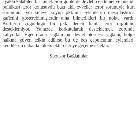
ayakta kalabilen bir millet. Son günlerde devletin en temel ve önemli
politikası terör konusuydu bazı aklı evveller terör sorunuyla kürt
sorununu aynı kefeye koyup pkk’nın eylemlerini meşrulaştırma
gafletini gösterebilmişlerdir ama bilmedikleri bir nokta vardı.
Kürtlerin çoğunluğu bu pkk denen kanlı terör örgütünü
desteklemiyor. Yalnızca korkutularak desteklemek zorunda
kalıyorlar. Eğer orada sağlam bir devlet otoritesi sağlanır, bölge
halkına güven telkin edilirse bu üç beş çapulcunun eylemleri,
kendilerini daha da tüketmekten ileriye geçemeyecektir.
Sponsor Bağlantılar