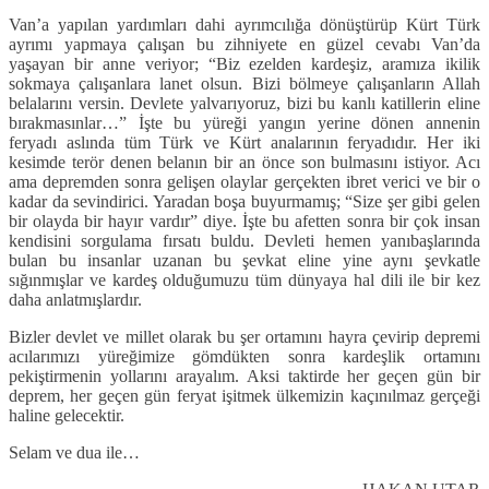
Van’a yapılan yardımları dahi ayrımcılığa dönüştürüp Kürt Türk
ayrımı yapmaya çalışan bu zihniyete en güzel cevabı Van’da
yaşayan bir anne veriyor; “Biz ezelden kardeşiz, aramıza ikilik
sokmaya çalışanlara lanet olsun. Bizi bölmeye çalışanların Allah
belalarını versin. Devlete yalvarıyoruz, bizi bu kanlı katillerin eline
bırakmasınlar…” İşte bu yüreği yangın yerine dönen annenin
feryadı aslında tüm Türk ve Kürt analarının feryadıdır. Her iki
kesimde terör denen belanın bir an önce son bulmasını istiyor. Acı
ama depremden sonra gelişen olaylar gerçekten ibret verici ve bir o
kadar da sevindirici. Yaradan boşa buyurmamış; “Size şer gibi gelen
bir olayda bir hayır vardır” diye. İşte bu afetten sonra bir çok insan
kendisini sorgulama fırsatı buldu. Devleti hemen yanıbaşlarında
bulan bu insanlar uzanan bu şevkat eline yine aynı şevkatle
sığınmışlar ve kardeş olduğumuzu tüm dünyaya hal dili ile bir kez
daha anlatmışlardır.
Bizler devlet ve millet olarak bu şer ortamını hayra çevirip depremi
acılarımızı yüreğimize gömdükten sonra kardeşlik ortamını
pekiştirmenin yollarını arayalım. Aksi taktirde her geçen gün bir
deprem, her geçen gün feryat işitmek ülkemizin kaçınılmaz gerçeği
haline gelecektir.
Selam ve dua ile…