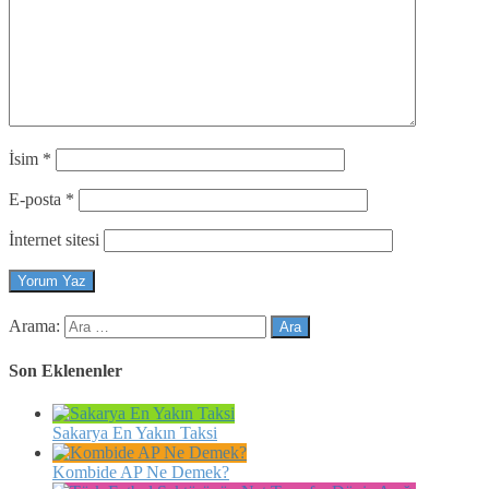
İsim
*
E-posta
*
İnternet sitesi
Arama:
Son Eklenenler
Sakarya En Yakın Taksi
Kombide AP Ne Demek?