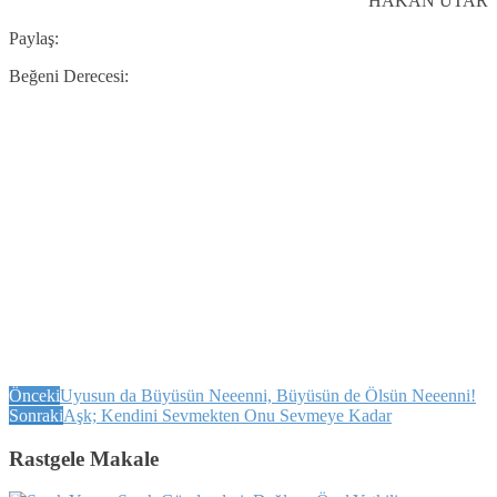
HAKAN UTAR
Paylaş:
Beğeni Derecesi:
Önceki
Uyusun da Büyüsün Neeenni, Büyüsün de Ölsün Neeenni!
Sonraki
Aşk; Kendini Sevmekten Onu Sevmeye Kadar
Rastgele Makale