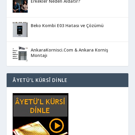
Erkekler Neden Aldatır?
Beko Kombi E03 Hatası ve Çözümü
AnkaraKornisci.Com & Ankara Korniş
Montajı
ÂYETÜ’L KÜRSÎ DINLE