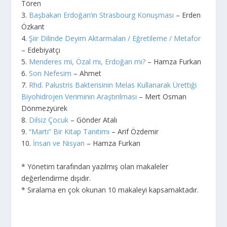
Tören
3.
Başbakan Erdoğan’ın Strasbourg Konuşması
– Erden
Özkant
4.
Şiir Dilinde Deyim Aktarmaları / Eğretileme / Metafor
– Edebiyatçı
5.
Menderes mi, Özal mı, Erdoğan mı?
– Hamza Furkan
6.
Son Nefesim
– Ahmet
7.
Rhd. Palustris Bakterisinin Melas Kullanarak Ürettiği
Biyohidrojen Veriminin Araştırılması
– Mert Osman
Dönmezyürek
8.
Dilsiz Çocuk
– Gönder Atalı
9.
“Martı” Bir Kitap Tanıtımı
– Arif Özdemir
10.
İnsan ve Nisyan
– Hamza Furkan
* Yönetim tarafından yazılmış olan makaleler
değerlendirme dışıdır.
* Sıralama en çok okunan 10 makaleyi kapsamaktadır.