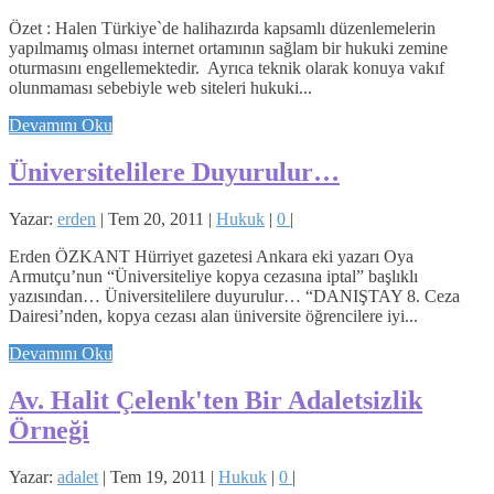
Özet : Halen Türkiye`de halihazırda kapsamlı düzenlemelerin
yapılmamış olması internet ortamının sağlam bir hukuki zemine
oturmasını engellemektedir. Ayrıca teknik olarak konuya vakıf
olunmaması sebebiyle web siteleri hukuki...
Devamını Oku
Üniversitelilere Duyurulur…
Yazar:
erden
|
Tem 20, 2011
|
Hukuk
|
0
|
Erden ÖZKANT Hürriyet gazetesi Ankara eki yazarı Oya
Armutçu’nun “Üniversiteliye kopya cezasına iptal” başlıklı
yazısından… Üniversitelilere duyurulur… “DANIŞTAY 8. Ceza
Dairesi’nden, kopya cezası alan üniversite öğrencilere iyi...
Devamını Oku
Av. Halit Çelenk'ten Bir Adaletsizlik
Örneği
Yazar:
adalet
|
Tem 19, 2011
|
Hukuk
|
0
|