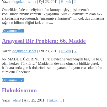
Yazar:
dogukannısancı
|
Eyl 23, 2011
|
Hukuk
|
2
|
Öncelikle ifade etmeliyim ki bu konuyu işleyip işlememek
konusunda büyük kararsızlık yaşadım. Sürekli okuyucum olan 4-5
arkadaşıma sorduğumda ”masumiyet karinesi” nin çok duyulmasına
rağmen bilinmediğini fark ettim....
Devamını Oku
Anayasal Bir Problem: 66. Madde
Yazar:
dogukannısancı
|
Eyl 23, 2011
|
Hukuk
|
5
|
66. MADDE ÜZERİNE ”Türk Devletine vatandaşlık bağı ile bağlı
olan herkes Türktür…” Maddenin devamı olmakla birlikte gerek
halk arasında gerek doktrinde sıkıntı yararan boyutu esas olarak bu
cümledir.Öncelikle...
Devamını Oku
Hukukiyorum
Yazar:
adalet
|
Ağu 25, 2011
|
Hukuk
|
1
|