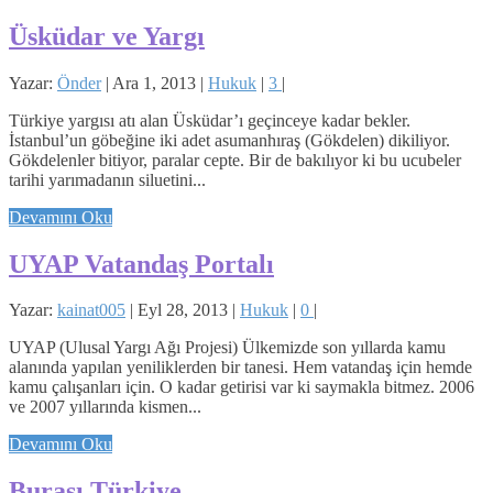
Üsküdar ve Yargı
Yazar:
Önder
|
Ara 1, 2013
|
Hukuk
|
3
|
Türkiye yargısı atı alan Üsküdar’ı geçinceye kadar bekler.
İstanbul’un göbeğine iki adet asumanhıraş (Gökdelen) dikiliyor.
Gökdelenler bitiyor, paralar cepte. Bir de bakılıyor ki bu ucubeler
tarihi yarımadanın siluetini...
Devamını Oku
UYAP Vatandaş Portalı
Yazar:
kainat005
|
Eyl 28, 2013
|
Hukuk
|
0
|
UYAP (Ulusal Yargı Ağı Projesi) Ülkemizde son yıllarda kamu
alanında yapılan yeniliklerden bir tanesi. Hem vatandaş için hemde
kamu çalışanları için. O kadar getirisi var ki saymakla bitmez. 2006
ve 2007 yıllarında kismen...
Devamını Oku
Burası Türkiye