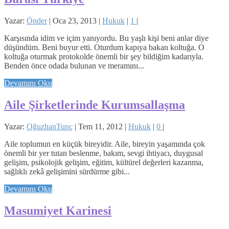
Yazar:
Önder
|
Oca 23, 2013
|
Hukuk
|
1
|
Karşısında idim ve içim yanıyordu. Bu yaşlı kişi beni anlar diye
düşündüm. Beni buyur etti. Oturdum kapıya bakan koltuğa. O
koltuğa oturmak protokolde önemli bir şey bildiğim kadarıyla.
Benden önce odada bulunan ve meramını...
Devamını Oku
Aile Şirketlerinde Kurumsallaşma
Yazar:
OğuzhanTunç
|
Tem 11, 2012
|
Hukuk
|
0
|
Aile toplumun en küçük bireyidir. Aile, bireyin yaşamında çok
önemli bir yer tutan beslenme, bakım, sevgi ihtiyacı, duygusal
gelişim, psikolojik gelişim, eğitim, kültürel değerleri kazanma,
sağlıklı zekâ gelişimini sürdürme gibi...
Devamını Oku
Masumiyet Karinesi