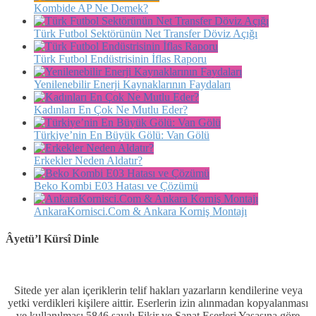
Kombide AP Ne Demek?
Türk Futbol Sektörünün Net Transfer Döviz Açığı
Türk Futbol Endüstrisinin İflas Raporu
Yenilenebilir Enerji Kaynaklarının Faydaları
Kadınları En Çok Ne Mutlu Eder?
Türkiye’nin En Büyük Gölü: Van Gölü
Erkekler Neden Aldatır?
Beko Kombi E03 Hatası ve Çözümü
AnkaraKornisci.Com & Ankara Korniş Montajı
Âyetü’l Kürsî Dinle
Sitede yer alan içeriklerin telif hakları yazarların kendilerine veya
yetki verdikleri kişilere aittir. Eserlerin izin alınmadan kopyalanması
ve kullanılması 5846 sayılı Fikir ve Sanat Eserleri Yasasına göre