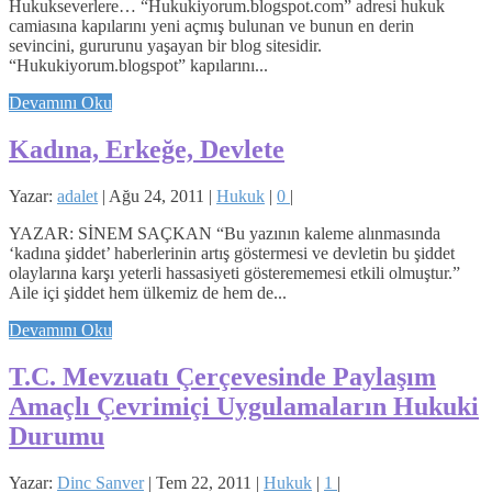
Hukukseverlere… “Hukukiyorum.blogspot.com” adresi hukuk
camiasına kapılarını yeni açmış bulunan ve bunun en derin
sevincini, gururunu yaşayan bir blog sitesidir.
“Hukukiyorum.blogspot” kapılarını...
Devamını Oku
Kadına, Erkeğe, Devlete
Yazar:
adalet
|
Ağu 24, 2011
|
Hukuk
|
0
|
YAZAR: SİNEM SAÇKAN “Bu yazının kaleme alınmasında
‘kadına şiddet’ haberlerinin artış göstermesi ve devletin bu şiddet
olaylarına karşı yeterli hassasiyeti gösterememesi etkili olmuştur.”
Aile içi şiddet hem ülkemiz de hem de...
Devamını Oku
T.C. Mevzuatı Çerçevesinde Paylaşım
Amaçlı Çevrimiçi Uygulamaların Hukuki
Durumu
Yazar:
Dinc Sanver
|
Tem 22, 2011
|
Hukuk
|
1
|