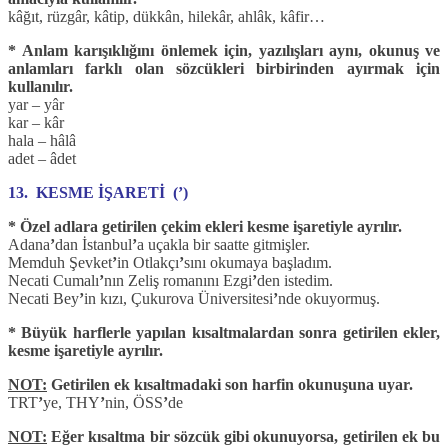
kâğıt, rüzgâr, kâtip, dükkân, hilekâr, ahlâk, kâfir…
* Anlam karışıklığını önlemek için, yazılışları aynı, okunuş ve
anlamları farklı olan sözcükleri birbirinden ayırmak için
kullanılır.
yar – yâr
kar – kâr
hala – hâlâ
adet – âdet
13. KESME İŞARETİ (’)
* Özel adlara getirilen çekim ekleri kesme işaretiyle ayrılır.
Adana
’
dan İstanbul
’
a uçakla bir saatte gitmişler.
Memduh Şevket
’
in Otlakçı
’
sını okumaya başladım.
Necati Cumalı
’
nın Zeliş romanını Ezgi
’
den istedim.
Necati Bey
’
in kızı, Çukurova Üniversitesi
’
nde okuyormuş.
* Büyük harflerle yapılan kısaltmalardan sonra getirilen ekler,
kesme işaretiyle ayrılır.
NOT:
Getirilen ek kısaltmadaki son harfin okunuşuna uyar.
TRT
’
ye, THY
’
nin, ÖSS
’
de
NOT:
Eğer kısaltma bir sözcük gibi okunuyorsa, getirilen ek bu