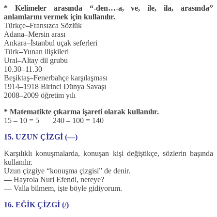
* Kelimeler arasında “-den…-a, ve, ile, ila, arasında”
anlamlarını vermek için kullanılır.
Türkçe
–
Fransızca Sözlük
Adana
–
Mersin arası
Ankara
–
İstanbul uçak seferleri
Türk
–
Yunan ilişkileri
Ural
–
Altay dil grubu
10.30
–
11.30
Beşiktaş
–
Fenerbahçe karşılaşması
1914
–
1918 Birinci Dünya Savaşı
2008
–
2009 öğretim yılı
* Matematikte çıkarma işareti olarak kullanılır.
15
–
10 = 5 240
–
100 = 140
15. UZUN ÇİZGİ (―)
Karşılıklı konuşmalarda, konuşan kişi değiştikçe, sözlerin başında
kullanılır.
Uzun çizgiye “konuşma çizgisi” de denir.
―
Hayrola Nuri Efendi, nereye?
―
Valla bilmem, işte böyle gidiyorum.
16. EĞİK ÇİZGİ (/)