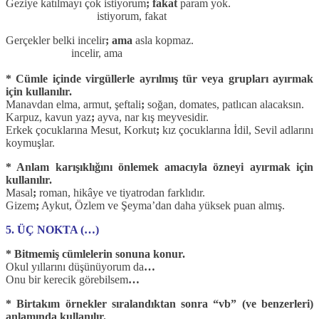
Geziye katılmayı çok istiyorum
;
fakat
param yok.
istiyorum, fakat
Gerçekler belki incelir
;
ama
asla kopmaz.
incelir, ama
* Cümle içinde virgüllerle ayrılmış tür veya grupları ayırmak
için kullanılır.
Manavdan elma, armut, şeftali
;
soğan, domates, patlıcan alacaksın.
Karpuz, kavun yaz
;
ayva, nar kış meyvesidir.
Erkek çocuklarına Mesut, Korkut
;
kız çocuklarına İdil, Sevil adlarını
koymuşlar.
* Anlam karışıklığını önlemek amacıyla özneyi ayırmak için
kullanılır.
Masal
;
roman, hikâye ve tiyatrodan farklıdır.
Gizem
;
Aykut, Özlem ve Şeyma’dan daha yüksek puan almış.
5. ÜÇ NOKTA (…)
* Bitmemiş cümlelerin sonuna konur.
Okul yıllarını düşünüyorum da
…
Onu bir kerecik görebilsem
…
* Birtakım örnekler sıralandıktan sonra “vb” (ve benzerleri)
anlamında kullanılır.