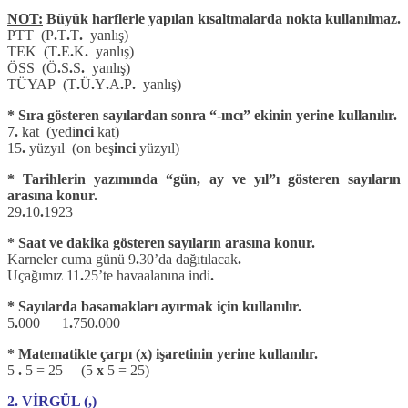
NOT:
Büyük harflerle yapılan kısaltmalarda nokta kullanılmaz.
PTT (P
.
T
.
T
.
yanlış)
TEK (T
.
E
.
K
.
yanlış)
ÖSS (Ö
.
S
.
S
.
yanlış)
TÜYAP (T
.
Ü
.
Y
.
A
.
P
.
yanlış)
* Sıra gösteren sayılardan sonra “-ıncı” ekinin yerine kullanılır.
7
.
kat (yedi
nci
kat)
15
.
yüzyıl (on beş
inci
yüzyıl)
* Tarihlerin yazımında “gün, ay ve yıl”ı gösteren sayıların
arasına konur.
29
.
10
.
1923
* Saat ve dakika gösteren sayıların arasına konur.
Karneler cuma günü 9
.
30’da dağıtılacak
.
Uçağımız 11
.
25’te havaalanına indi
.
* Sayılarda basamakları ayırmak için kullanılır.
5
.
000 1
.
750
.
000
* Matematikte çarpı (x) işaretinin yerine kullanılır.
5
.
5 = 25 (5
x
5 = 25)
2. VİRGÜL (,)