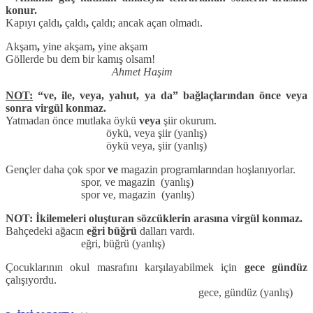
konur.
Kapıyı çaldı
,
çaldı
,
çaldı; ancak açan olmadı.
Akşam
,
yine akşam
,
yine akşam
Göllerde bu dem bir kamış olsam!
Ahmet Haşim
NOT:
“ve, ile, veya, yahut, ya da” bağlaçlarından önce veya
sonra virgül konmaz.
Yatmadan önce mutlaka öykü
veya
şiir okurum.
öykü, veya şiir (yanlış)
öykü veya, şiir (yanlış)
Gençler daha çok spor
ve
magazin programlarından hoşlanıyorlar.
spor, ve magazin (yanlış)
spor ve, magazin (yanlış)
NOT: İkilemeleri oluşturan sözcüklerin arasına virgül konmaz.
Bahçedeki ağacın
eğri büğrü
dalları vardı.
eğri, büğrü (yanlış)
Çocuklarının okul masrafını karşılayabilmek için
gece gündüz
çalışıyordu.
gece, gündüz (yanlış)