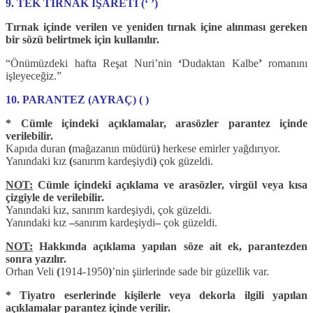
9. TEK TIRNAK İŞARETİ (‘ ’)
Tırnak içinde verilen ve yeniden tırnak içine alınması gereken
bir sözü belirtmek için kullanılır.
“Önümüzdeki hafta Reşat Nuri’nin
‘
Dudaktan Kalbe
’
romanını
işleyeceğiz.”
10. PARANTEZ (AYRAÇ) ( )
* Cümle içindeki açıklamalar, arasözler parantez içinde
verilebilir.
Kapıda duran
(
mağazanın müdürü
)
herkese emirler yağdırıyor.
Yanındaki kız
(
sanırım kardeşiydi
)
çok güzeldi.
NOT:
Cümle içindeki açıklama ve arasözler, virgül veya kısa
çizgiyle de verilebilir.
Yanındaki kız, sanırım kardeşiydi, çok güzeldi.
Yanındaki kız
–
sanırım kardeşiydi
–
çok güzeldi.
NOT:
Hakkında açıklama yapılan söze ait ek, parantezden
sonra yazılır.
Orhan Veli
(
1914-1950
)
’nin şiirlerinde sade bir güzellik var.
* Tiyatro eserlerinde kişilerle veya dekorla ilgili yapılan
açıklamalar parantez içinde verilir.