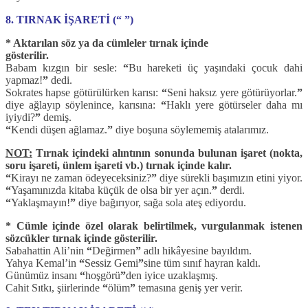
8. TIRNAK İŞARETİ (“ ”)
* Aktarılan söz ya da cümleler tırnak içinde
gösterilir.
Babam kızgın bir sesle:
“
Bu hareketi üç yaşındaki çocuk dahi
yapmaz!
”
dedi.
Sokrates hapse götürülürken karısı:
“
Seni haksız yere götürüyorlar.
”
diye ağlayıp söylenince, karısına:
“
Haklı yere götürseler daha mı
iyiydi?
”
demiş.
“
Kendi düşen ağlamaz.
”
diye boşuna söylememiş atalarımız.
NOT:
Tırnak içindeki alıntının sonunda bulunan işaret (nokta,
soru işareti, ünlem işareti vb.) tırnak içinde kalır.
“
Kirayı ne zaman ödeyeceksiniz?
”
diye sürekli başımızın etini yiyor.
“
Yaşamınızda kitaba küçük de olsa bir yer açın.
”
derdi.
“
Yaklaşmayın!
”
diye bağırıyor, sağa sola ateş ediyordu.
* Cümle içinde özel olarak belirtilmek, vurgulanmak istenen
sözcükler tırnak içinde gösterilir.
Sabahattin Ali’nin
“
Değirmen
”
adlı hikâyesine bayıldım.
Yahya Kemal’in
“
Sessiz Gemi
”
sine tüm sınıf hayran kaldı.
Günümüz insanı
“
hoşgörü
”
den iyice uzaklaşmış.
Cahit Sıtkı, şiirlerinde
“
ölüm
”
temasına geniş yer verir.