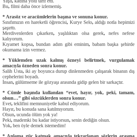
Yaşlı
,
kadına yolu tarif etti.
Bu
,
filmi daha önce izlememiş.
* Arasöz ve aracümlelerin başına ve sonuna konur.
Sınıfımızın en hareketli öğrencisi
,
Kurye Selo
,
aldığı notla hepimizi
şaşırttı.
Merdivenlerden çıkarken
,
yaşlılıktan olsa gerek
,
nefes nefese
kalıyorum.
Kıyamet kopsa
,
bundan adım gibi eminim
,
babam başka şehirde
okumama izin vermez.
* Yüklemden uzak kalmış özneyi belirtmek, vurgulamak
amacıyla özneden sonra konur.
Salih Usta
,
iki ay boyunca durup dinlenmeden çalışarak binanın dış
cephelerini boyadı.
İnsan
,
gülümseme ile gözyaşı arasında gidip gelen bir sarkaçtır.
* Cümle başında kullanılan “evet, hayır, yok, peki, tamam,
olsun…” gibi sözcüklerden sonra konur.
Evet
,
teklifini memnuniyetle kabul ediyorum.
Hayır
,
bu konuda sana katılmıyorum.
Olsun
,
ucunda ölüm yok ya!
Peki
,
mademki bu kadar istiyorsun
,
senin dediğin olsun.
Yok
,
ben öyle demek istemedim!
* Anlama güç katmak amacıyla tekrarlanan sözlerin arasına