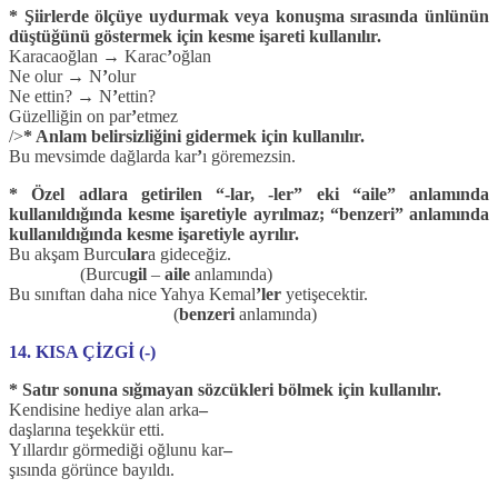
* Şiirlerde ölçüye uydurmak veya konuşma sırasında ünlünün
düştüğünü göstermek için kesme işareti kullanılır.
Karacaoğlan → Karac
’
oğlan
Ne olur → N
’
olur
Ne ettin? → N
’
ettin?
Güzelliğin on par
’
etmez
/>
* Anlam belirsizliğini gidermek için kullanılır.
Bu mevsimde dağlarda kar
’
ı göremezsin.
* Özel adlara getirilen “-lar, -ler” eki “aile” anlamında
kullanıldığında kesme işaretiyle ayrılmaz; “benzeri” anlamında
kullanıldığında kesme işaretiyle ayrılır.
Bu akşam Burcu
lar
a gideceğiz.
(Burcu
gil
–
aile
anlamında)
Bu sınıftan daha nice Yahya Kemal
’ler
yetişecektir.
(
benzeri
anlamında)
14. KISA ÇİZGİ (-)
* Satır sonuna sığmayan sözcükleri bölmek için kullanılır.
Kendisine hediye alan arka
–
daşlarına teşekkür etti.
Yıllardır görmediği oğlunu kar
–
şısında görünce bayıldı.