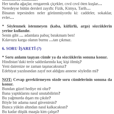
Her tarafta ağaçlar, rengarenk çiçekler, cıvıl cıvıl öten kuşlar
…
Neredeyse bütün dersleri zayıftı: Fizik, Kimya, Tarih
…
Binanın tepesinden neler görünmüyordu ki: caddeler, sokaklar,
evler
…
* Söylenmek istenmeyen (kaba, küfürlü, argo) sözcüklerin
yerine kullanılır.
Senin gibi
…
adamlara pabuç bırakmam ben!
Kılavuzu karga olanın burnu
…
tan çıkmaz.
6. SORU İŞARETİ (?)
* Soru anlamı taşıyan cümle ya da sözcüklerin sonuna konur.
Hindistan’daki terör saldırılarında kaç kişi ölmüş
?
Yeni dairenize ne zaman taşınacaksınız
?
Edebiyat yazılısından zayıf not aldığını annene söyledin mi
?
NOT:
Cevap gerektirmeyen sözde soru cümlelerinin sonuna da
konur.
Bundan güzel hediye mi olur
?
Bana yaptıklarını nasıl unutabilirim
?
Bu yağmurda dışarı mı çıkılır
?
Böyle bir adama nasıl güvenirsin
?
Bunca yükün altından nasıl kalkacaksın
?
Bu kadar düşük maaşla kim çalışır
?