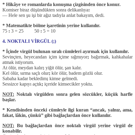
* Hikâye ve romanlarda konuşma çizgisinden önce konur.
Komiser biraz düşündükten sonra delikanlıya
:
― Hele sen şu işi bir ağız tadıyla anlat bakayım, dedi.
* Matematikte bölme işaretinin yerine kullanılır.
75
:
3 = 25 50
:
5 = 10
4. NOKTALI VİRGÜL (;)
* İçinde virgül bulunan sıralı cümleleri ayırmak için kullanılır.
Sevinçten, heyecandan içim içime sığmıyor
;
bağırmak, kahkahalar
atmak istiyorum.
At ölür, meydan kalır
;
yiğit ölür, şan kalır.
Kel ölür, sırma saçlı olur
;
kör ölür, badem gözlü olur.
Sabaha kadar bekledim
;
kimse gelmedi.
Sessizce kapıyı açtık
;
içeride kimsecikler yoktu.
NOT:
Noktalı virgülden sonra gelen sözcükler, küçük harfle
başlar.
* Kendisinden önceki cümleyle ilgi kuran “ancak, yalnız, ama,
fakat, lâkin, çünkü” gibi bağlaçlardan önce kullanılır.
NOT:
Bu bağlaçlardan önce noktalı virgül yerine virgül de
konabilir.