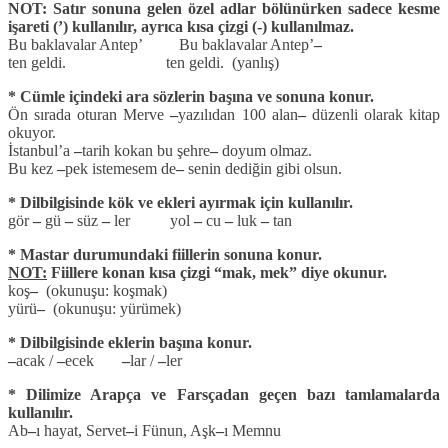
NOT: Satır sonuna gelen özel adlar bölünürken sadece kesme
işareti (’) kullanılır, ayrıca kısa çizgi (-) kullanılmaz.
Bu baklavalar Antep’ Bu baklavalar Antep’
–
ten geldi. ten geldi. (yanlış)
* Cümle içindeki ara sözlerin başına ve sonuna konur.
Ön sırada oturan Merve
–
yazılıdan 100 alan
–
düzenli olarak kitap
okuyor.
İstanbul’a
–
tarih kokan bu şehre
–
doyum olmaz.
Bu kez
–
pek istemesem de
–
senin dediğin gibi olsun.
* Dilbilgisinde kök ve ekleri ayırmak için kullanılır.
gör
–
gü
–
süz
–
ler yol
–
cu
–
luk
–
tan
* Mastar durumundaki fiillerin sonuna konur.
NOT:
Fiillere konan kısa çizgi “mak, mek” diye okunur.
koş
–
(okunuşu: koşmak)
yürü
–
(okunuşu: yürümek)
* Dilbilgisinde eklerin başına konur.
–
acak /
–
ecek
–
lar /
–
ler
* Dilimize Arapça ve Farsçadan geçen bazı tamlamalarda
kullanılır.
Ab
–
ı hayat, Servet
–
i Fünun, Aşk
–
ı Memnu