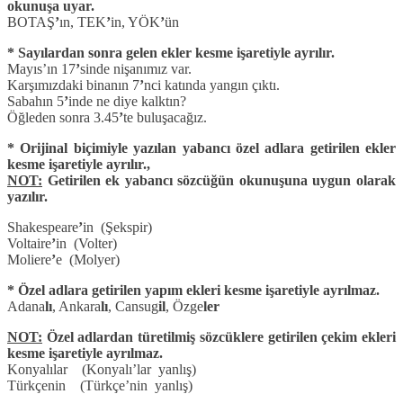
okunuşa uyar.
BOTAŞ
’
ın, TEK
’
in, YÖK
’
ün
* Sayılardan sonra gelen ekler kesme işaretiyle ayrılır.
Mayıs’ın 17
’
sinde nişanımız var.
Karşımızdaki binanın 7
’
nci katında yangın çıktı.
Sabahın 5
’
inde ne diye kalktın?
Öğleden sonra 3.45
’
te buluşacağız.
* Orijinal biçimiyle yazılan yabancı özel adlara getirilen ekler
kesme işaretiyle ayrılır.,
NOT:
Getirilen ek yabancı sözcüğün okunuşuna uygun olarak
yazılır.
Shakespeare
’
in (Şekspir)
Voltaire
’
in (Volter)
Moliere
’
e (Molyer)
* Özel adlara getirilen yapım ekleri kesme işaretiyle ayrılmaz.
Adana
lı
, Ankara
lı
, Cansug
il
, Özge
ler
NOT:
Özel adlardan türetilmiş sözcüklere getirilen çekim ekleri
kesme işaretiyle ayrılmaz.
Konyalılar (Konyalı’lar yanlış)
Türkçenin (Türkçe’nin yanlış)