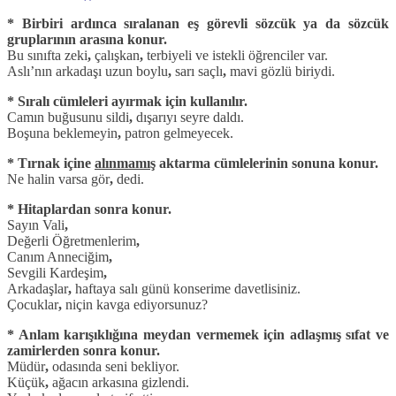
* Birbiri ardınca sıralanan eş görevli sözcük ya da sözcük
gruplarının arasına konur.
Bu sınıfta zeki
,
çalışkan
,
terbiyeli ve istekli öğrenciler var.
Aslı’nın arkadaşı uzun boylu
,
sarı saçlı
,
mavi gözlü biriydi.
* Sıralı cümleleri ayırmak için kullanılır.
Camın buğusunu sildi
,
dışarıyı seyre daldı.
Boşuna beklemeyin
,
patron gelmeyecek.
* Tırnak içine
alınmamış
aktarma cümlelerinin sonuna konur.
Ne halin varsa gör
,
dedi.
* Hitaplardan sonra konur.
Sayın Vali
,
Değerli Öğretmenlerim
,
Canım Anneciğim
,
Sevgili Kardeşim
,
Arkadaşlar
,
haftaya salı günü konserime davetlisiniz.
Çocuklar
,
niçin kavga ediyorsunuz?
* Anlam karışıklığına meydan vermemek için adlaşmış sıfat ve
zamirlerden sonra konur.
Müdür
,
odasında seni bekliyor.
Küçük
,
ağacın arkasına gizlendi.