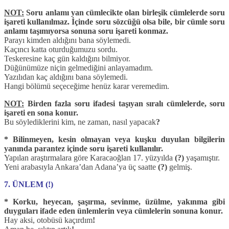
NOT:
Soru anlamı yan cümlecikte olan birleşik cümlelerde soru
işareti kullanılmaz. İçinde soru sözcüğü olsa bile, bir cümle soru
anlamı taşımıyorsa sonuna soru işareti konmaz.
Parayı kimden aldığını bana söylemedi.
Kaçıncı katta oturduğumuzu sordu.
Teskeresine kaç gün kaldığını bilmiyor.
Düğünümüze niçin gelmediğini anlayamadım.
Yazılıdan kaç aldığını bana söylemedi.
Hangi bölümü seçeceğime henüz karar veremedim.
NOT:
Birden fazla soru ifadesi taşıyan sıralı cümlelerde, soru
işareti en sona konur.
Bu söylediklerini kim, ne zaman, nasıl yapacak
?
* Bilinmeyen, kesin olmayan veya kuşku duyulan bilgilerin
yanında parantez içinde soru işareti kullanılır.
Yapılan araştırmalara göre Karacaoğlan 17. yüzyılda
(?)
yaşamıştır.
Yeni arabasıyla Ankara’dan Adana’ya üç saatte
(?)
gelmiş.
7. ÜNLEM (!)
* Korku, heyecan, şaşırma, sevinme, üzülme, yakınma gibi
duyguları ifade eden ünlemlerin veya cümlelerin sonuna konur.
Hay aksi, otobüsü kaçırdım
!