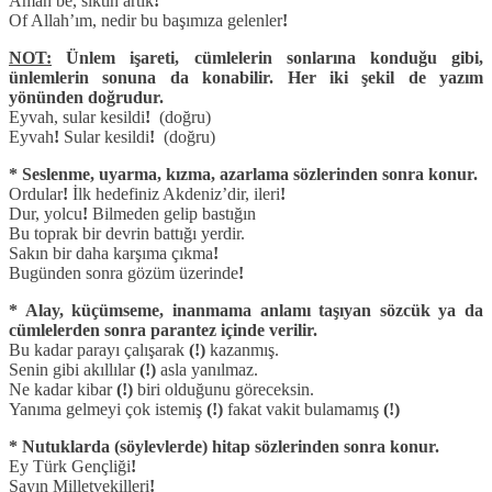
Aman be, sıktın artık
!
Of Allah’ım, nedir bu başımıza gelenler
!
NOT:
Ünlem işareti, cümlelerin sonlarına konduğu gibi,
ünlemlerin sonuna da konabilir. Her iki şekil de yazım
yönünden doğrudur.
Eyvah, sular kesildi
!
(doğru)
Eyvah
!
Sular kesildi
!
(doğru)
* Seslenme, uyarma, kızma, azarlama sözlerinden sonra konur.
Ordular
!
İlk hedefiniz Akdeniz’dir, ileri
!
Dur, yolcu
!
Bilmeden gelip bastığın
Bu toprak bir devrin battığı yerdir.
Sakın bir daha karşıma çıkma
!
Bugünden sonra gözüm üzerinde
!
* Alay, küçümseme, inanmama anlamı taşıyan sözcük ya da
cümlelerden sonra parantez içinde verilir.
Bu kadar parayı çalışarak
(!)
kazanmış.
Senin gibi akıllılar
(!)
asla yanılmaz.
Ne kadar kibar
(!)
biri olduğunu göreceksin.
Yanıma gelmeyi çok istemiş
(!)
fakat vakit bulamamış
(!)
* Nutuklarda (söylevlerde) hitap sözlerinden sonra konur.
Ey Türk Gençliği
!
Sayın Milletvekilleri
!