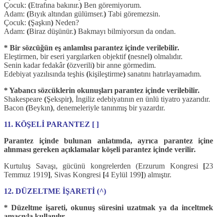
Çocuk:
(
Etrafına bakınır.
)
Ben göremiyorum.
Adam:
(
Bıyık altından gülümser.
)
Tabi göremezsin.
Çocuk:
(
Şaşkın
)
Neden?
Adam:
(
Biraz düşünür.
)
Bakmayı bilmiyorsun da ondan.
* Bir sözcüğün eş anlamlısı parantez içinde verilebilir.
Eleştirmen, bir eseri yargılarken objektif
(
nesnel
)
olmalıdır.
Senin kadar fedakâr
(
özverili
)
bir anne görmedim.
Edebiyat yazılısında teşhis
(
kişileştirme
)
sanatını hatırlayamadım.
* Yabancı sözcüklerin okunuşları parantez içinde verilebilir.
Shakespeare
(
Şekspir
)
, İngiliz edebiyatının en ünlü tiyatro yazarıdır.
Bacon
(
Beykın
)
, denemeleriyle tanınmış bir yazardır.
11. KÖŞELİ PARANTEZ [ ]
Parantez içinde bulunan anlatımda, ayrıca parantez içine
alınması gereken açıklamalar köşeli parantez içinde verilir.
Kurtuluş Savaşı, gücünü kongrelerden (Erzurum Kongresi
[
23
Temmuz 1919
]
, Sivas Kongresi
[
4 Eylül 199
]
) almıştır.
12. DÜZELTME İŞARETİ (^)
* Düzeltme işareti, okunuş süresini uzatmak ya da inceltmek
amacıyla kullanılır.