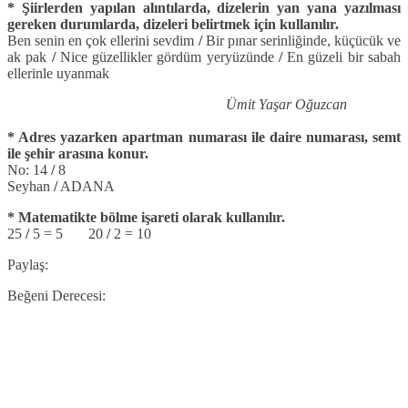
* Şiirlerden yapılan alıntılarda, dizelerin yan yana yazılması
gereken durumlarda, dizeleri belirtmek için kullanılır.
Ben senin en çok ellerini sevdim
/
Bir pınar serinliğinde, küçücük ve
ak pak
/
Nice güzellikler gördüm yeryüzünde
/
En güzeli bir sabah
ellerinle uyanmak
Ümit Yaşar Oğuzcan
* Adres yazarken apartman numarası ile daire numarası, semt
ile şehir arasına konur.
No: 14
/
8
Seyhan
/
ADANA
* Matematikte bölme işareti olarak kullanılır.
25
/
5 = 5 20
/
2 = 10
Paylaş:
Beğeni Derecesi: