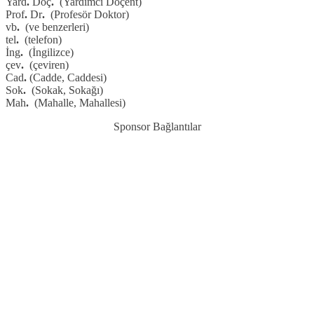
Yard
.
Doç
.
(Yardımcı Doçent)
Prof
.
Dr
.
(Profesör Doktor)
vb
.
(ve benzerleri)
tel
.
(telefon)
İng
.
(İngilizce)
çev
.
(çeviren)
Cad
.
(Cadde, Caddesi)
Sok
.
(Sokak, Sokağı)
Mah
.
(Mahalle, Mahallesi)
Sponsor Bağlantılar