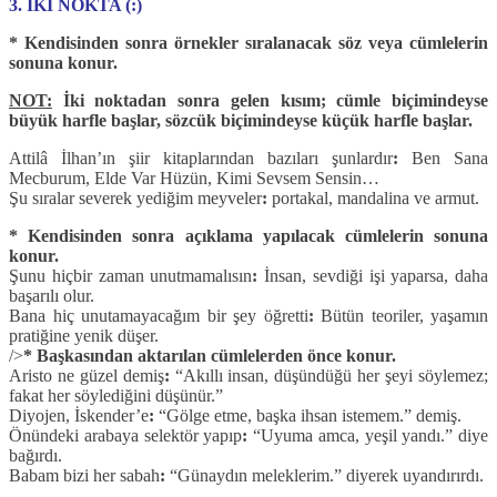
3. İKİ NOKTA (:)
* Kendisinden sonra örnekler sıralanacak söz veya cümlelerin
sonuna konur.
NOT:
İki noktadan sonra gelen kısım; cümle biçimindeyse
büyük harfle başlar, sözcük biçimindeyse küçük harfle başlar.
Attilâ İlhan’ın şiir kitaplarından bazıları şunlardır
:
Ben Sana
Mecburum, Elde Var Hüzün, Kimi Sevsem Sensin…
Şu sıralar severek yediğim meyveler
:
portakal, mandalina ve armut.
* Kendisinden sonra açıklama yapılacak cümlelerin sonuna
konur.
Şunu hiçbir zaman unutmamalısın
:
İnsan, sevdiği işi yaparsa, daha
başarılı olur.
Bana hiç unutamayacağım bir şey öğretti
:
Bütün teoriler, yaşamın
pratiğine yenik düşer.
/>
* Başkasından aktarılan cümlelerden önce konur.
Aristo ne güzel demiş
:
“Akıllı insan, düşündüğü her şeyi söylemez;
fakat her söylediğini düşünür.”
Diyojen, İskender’e
:
“Gölge etme, başka ihsan istemem.” demiş.
Önündeki arabaya selektör yapıp
:
“Uyuma amca, yeşil yandı.” diye
bağırdı.
Babam bizi her sabah
:
“Günaydın meleklerim.” diyerek uyandırırdı.