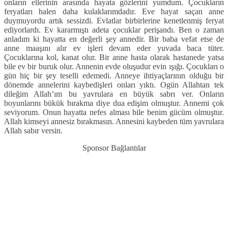
onların ellerinin arasında hayata gözlerini yumdum. Çocukların
feryatları halen daha kulaklarımdadır. Eve hayat saçan anne
duymuyordu artık sessizdi. Evlatlar birbirlerine kenetlenmiş feryat
ediyorlardı. Ev kararmıştı adeta çocuklar perişandı. Ben o zaman
anladım ki hayatta en değerli şey annedir. Bir baba vefat etse de
anne maaşını alır ev işleri devam eder yuvada baca tüter.
Çocuklarına kol, kanat olur. Bir anne hasta olarak hastanede yatsa
bile ev bir buruk olur. Annenin evde oluşudur evin ışığı. Çocukları o
gün hiç bir şey teselli edemedi. Anneye ihtiyaçlarının olduğu bir
dönemde annelerini kaybedişleri onları yıktı. Ogün Allahtan tek
dileğim Allah’ım bu yavrulara en büyük sabrı ver. Onların
boyunlarını bükük bırakma diye dua edişim olmuştur. Annemi çok
seviyorum. Onun hayatta nefes alması bile benim gücüm olmuştur.
Allah kimseyi annesiz bırakmasın. Annesini kaybeden tüm yavrulara
Allah sabır versin.
Sponsor Bağlantılar