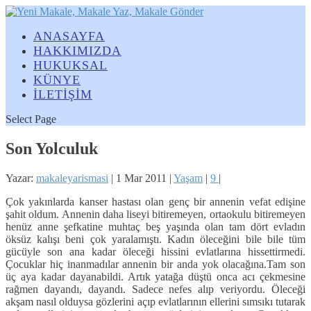
ANASAYFA
HAKKIMIZDA
HUKUKSAL
KÜNYE
İLETİŞİM
Select Page
Son Yolculuk
Yazar:
makaleyarismasi
|
1 Mar 2011
|
Yaşam
|
9
|
Çok yakınlarda kanser hastası olan genç bir annenin vefat edişine
şahit oldum. Annenin daha liseyi bitiremeyen, ortaokulu bitiremeyen
henüz anne şefkatine muhtaç beş yaşında olan tam dört evladın
öksüz kalışı beni çok yaralamıştı. Kadın öleceğini bile bile tüm
gücüyle son ana kadar öleceği hissini evlatlarına hissettirmedi.
Çocuklar hiç inanmadılar annenin bir anda yok olacağına.
Tam son
üç aya kadar dayanabildi. Artık yatağa düştü onca acı çekmesine
rağmen dayandı, dayandı. Sadece nefes alıp veriyordu. Öleceği
akşam nasıl olduysa gözlerini açıp evlatlarının ellerini sımsıkı tutarak