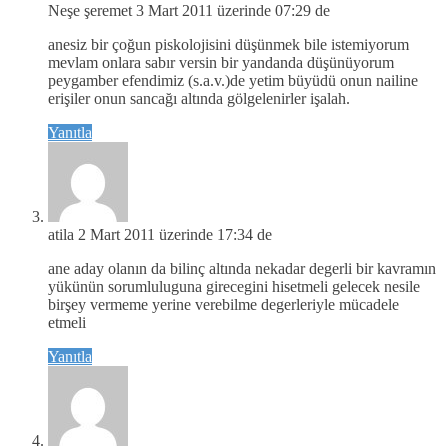
Neşe şeremet
3 Mart 2011 üzerinde 07:29 de
anesiz bir çoğun piskolojisini düşünmek bile istemiyorum
mevlam onlara sabır versin bir yandanda düşünüyorum
peygamber efendimiz (s.a.v.)de yetim büyüdü onun nailine
erişiler onun sancağı altında gölgelenirler işalah.
Yanıtla
atila
2 Mart 2011 üzerinde 17:34 de
ane aday olanın da bilinç altında nekadar degerli bir kavramın
yükünün sorumluluguna girecegini hisetmeli gelecek nesile
birşey vermeme yerine verebilme degerleriyle mücadele
etmeli
Yanıtla