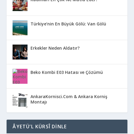
Türkiye’nin En Büyük Gölü: Van Gölü
Erkekler Neden Aldatır?
Beko Kombi E03 Hatası ve Çözümü
AnkaraKornisci.Com & Ankara Korniş
Montajı
ÂYETÜ’L KÜRSÎ DINLE