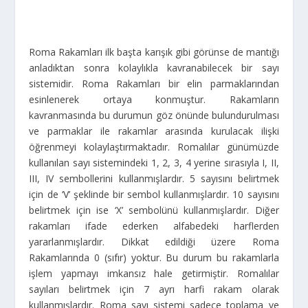
Roma Rakamları ilk başta karışık gibi görünse de mantığı
anladıktan sonra kolaylıkla kavranabilecek bir sayı
sistemidir. Roma Rakamları bir elin parmaklarından
esinlenerek ortaya konmuştur. Rakamların
kavranmasında bu durumun göz önünde bulundurulması
ve parmaklar ile rakamlar arasında kurulacak ilişki
öğrenmeyi kolaylaştırmaktadır. Romalılar günümüzde
kullanılan sayı sistemindeki 1, 2, 3, 4 yerine sırasıyla I, II,
III, IV sembollerini kullanmışlardır. 5 sayısını belirtmek
için de ‘V’ şeklinde bir sembol kullanmışlardır. 10 sayısını
belirtmek için ise ‘X’ sembolünü kullanmışlardır. Diğer
rakamları ifade ederken alfabedeki harflerden
yararlanmışlardır. Dikkat edildiği üzere Roma
Rakamlarında 0 (sıfır) yoktur. Bu durum bu rakamlarla
işlem yapmayı imkansız hale getirmiştir. Romalılar
sayıları belirtmek için 7 ayrı harfi rakam olarak
kullanmışlardır. Roma sayı sistemi sadece toplama ve