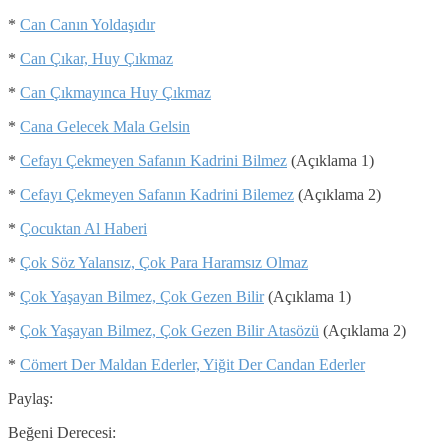
*
Can Canın Yoldaşıdır
*
Can Çıkar, Huy Çıkmaz
*
Can Çıkmayınca Huy Çıkmaz
*
Cana Gelecek Mala Gelsin
*
Cefayı Çekmeyen Safanın Kadrini Bilmez
(Açıklama 1)
*
Cefayı Çekmeyen Safanın Kadrini Bilemez
(Açıklama 2)
*
Çocuktan Al Haberi
*
Çok Söz Yalansız, Çok Para Haramsız Olmaz
*
Çok Yaşayan Bilmez, Çok Gezen Bilir
(Açıklama 1)
*
Çok Yaşayan Bilmez, Çok Gezen Bilir Atasözü
(Açıklama 2)
*
Cömert Der Maldan Ederler, Yiğit Der Candan Ederler
Paylaş:
Beğeni Derecesi: