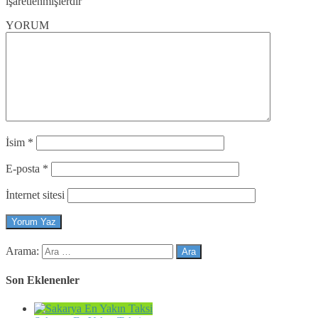
işaretlenmişlerdir
YORUM
İsim
*
E-posta
*
İnternet sitesi
Arama:
Son Eklenenler