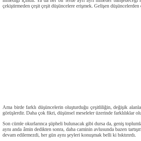
inmediği içindir. Ya da her bir ferde ayrı ayrı nimetler bahşedeceği i
çekiştirmeden çeşit çeşit düşüncelere erişmek. Gelişen düşüncelerden 
Ama birde farklı düşüncelerin oluşturduğu çeşitliliğin, değişik alanl
görüşlerdir. Daha çok fikri, düşünsel meseleler üzerinde farklılıklar ol
Son cümle okurlarınca şüpheli bulunacak gibi dursa da, geniş topluml
aynı anda âmin dedikten sonra, daha caminin avlusunda bazen tartışmal
devam edilemezdi, her gün aynı şeyleri konuşmak belli ki bıktırırdı.