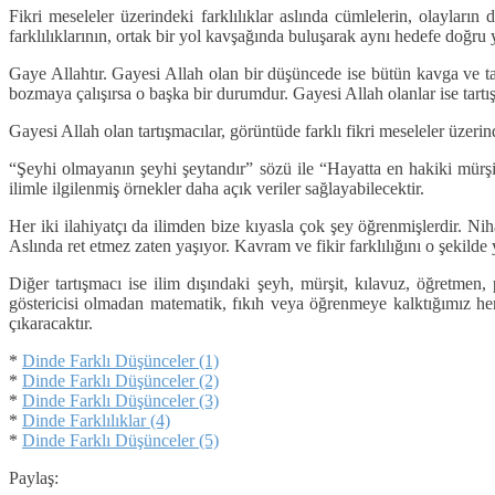
Fikri meseleler üzerindeki farklılıklar aslında cümlelerin, olayları
farklılıklarının, ortak bir yol kavşağında buluşarak aynı hedefe doğru y
Gaye Allahtır. Gayesi Allah olan bir düşüncede ise bütün kavga ve ta
bozmaya çalışırsa o başka bir durumdur. Gayesi Allah olanlar ise tartı
Gayesi Allah olan tartışmacılar, görüntüde farklı fikri meseleler üzeri
“Şeyhi olmayanın şeyhi şeytandır” sözü ile “Hayatta en hakiki mürşit 
ilimle ilgilenmiş örnekler daha açık veriler sağlayabilecektir.
Her iki ilahiyatçı da ilimden bize kıyasla çok şey öğrenmişlerdir. N
Aslında ret etmez zaten yaşıyor. Kavram ve fikir farklılığını o şekilde y
Diğer tartışmacı ise ilim dışındaki şeyh, mürşit, kılavuz, öğretmen,
göstericisi olmadan matematik, fıkıh veya öğrenmeye kalktığımız her
çıkaracaktır.
*
Dinde Farklı Düşünceler (1)
*
Dinde Farklı Düşünceler (2)
*
Dinde Farklı Düşünceler (3)
*
Dinde Farklılıklar (4)
*
Dinde Farklı Düşünceler (5)
Paylaş: