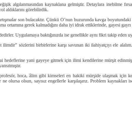
n değişik algılanmasından kaynaklana gelmiştir. Detaylara inebilme fır
ol aldıklarını görebilirdik.
rtışmalar son bulacaktır. Çünkü O’nun huzurunda kavga boyutundaki tart
şma ortamına gerek kalmadığını daha iyi idrak ettiklerinde, gayesi gayr
ndedirler. Uygulamaya baktığınızda ise genellikle aynı fikri takip eden u
ilimdir” sözlerini birbirlerine karşı savunan iki ilahiyatçıyı ele alalı
ihai hedeflerine yani gayeye gitmek için ilimi kendilerine mürşit edinm
ansıtmıştır.
 profesör, hoca, âlim gibi kimseleri en hakiki mürşide ulaşmak için k
 ne olursa olsun, sayısız engellerle karşılaşırız. Problem kaynakları 