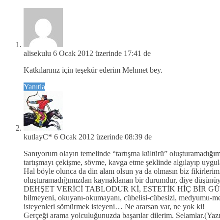
alisekulu
6 Ocak 2012 üzerinde 17:41 de
Katkılarınız için teşekür ederim Mehmet bey.
Yanıtla
kutlayC*
6 Ocak 2012 üzerinde 08:39 de
Sanıyorum olayın temelinde “tartışma kültürü” oluşturamadığımız
tartışmayı çekişme, sövme, kavga etme şeklinde algılayıp uygu
Hal böyle olunca da din alanı olsun ya da olmasın biz fikirle
oluşturamadığımızdan kaynaklanan bir durumdur, diye düşün
DEHŞET VERİCİ TABLODUR Kİ, ESTETİK HİÇ BİR G
bilmeyeni, okuyanı-okumayanı, cübelisi-cübesizi, medyumu-mehdi
isteyenleri sömürmek isteyeni… Ne ararsan var, ne yok ki!
Gerçeği arama yolculuğunuzda başarılar dilerim. Selamlar.(Yaz