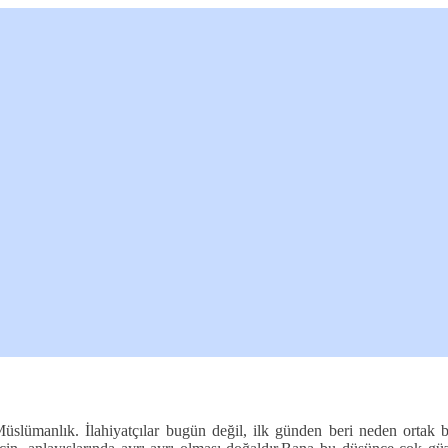
 Müslümanlık. İlahiyatçılar bugün değil, ilk günden beri neden ortak b