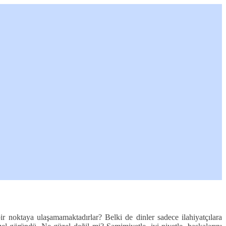
ir noktaya ulaşamamaktadırlar? Belki de dinler sadece ilahiyatçılara