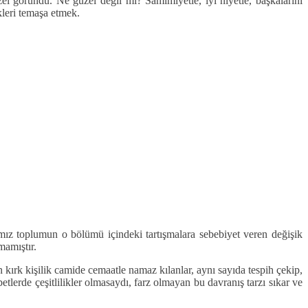
l göründü. Ne güzel değil mi? Samimiyetle, iyi niyetle, başkalarını
kleri temaşa etmek.
stımız toplumun o bölümü içindeki tartışmalara sebebiyet veren değişik
mamıştır.
ırk kişilik camide cemaatle namaz kılanlar, aynı sayıda tespih çekip,
lerde çeşitlilikler olmasaydı, farz olmayan bu davranış tarzı sıkar ve