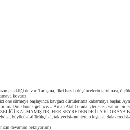
ın eksikliği de var. Tartışma, fikri bazda düşüncelerin tartılması, ölçü
lamaya koyarız.
rimizi öne sürmeye başlayınca kavgacı dürtülerimiz kabarmaya başlar. 
üyorum. Din alanına gelince… Aman Alah! orada içler acısı, vahim
ÜZELİĞİ KALMAMIŞTIR, HER SEYREDENDE İLA Kİ ORAYA B
si, büyücüsü-üfürükçüsü, takıyecisi-muhterem kişicisi, dalaverecisi-ü
ınızın devamını bekliyorum)