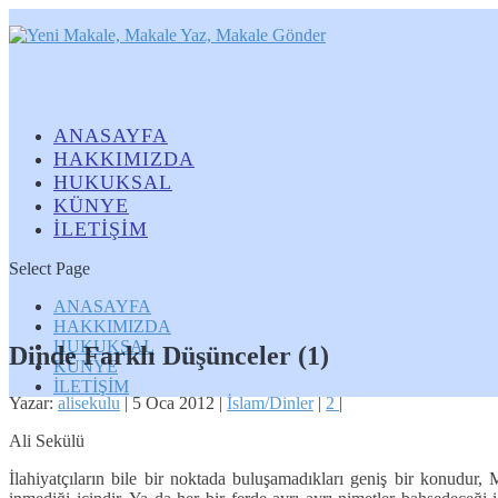
ANASAYFA
HAKKIMIZDA
HUKUKSAL
KÜNYE
İLETİŞİM
Select Page
ANASAYFA
HAKKIMIZDA
HUKUKSAL
Dinde Farklı Düşünceler (1)
KÜNYE
İLETİŞİM
Yazar:
alisekulu
|
5 Oca 2012
|
İslam/Dinler
|
2
|
Ali Sekülü
İlahiyatçıların bile bir noktada buluşamadıkları geniş bir konudur,