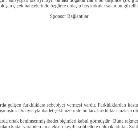
çin, anlayışlarında ayrı ayrı olması doğaldır.
Bana bu düşünce çok güze
oluşan çiçek bahçelerinde özgürce dolaşıp hoş kokular salan bu güzelli
Sponsor Bağlantılar
arda gelişen farklılıklara sebebiyet vermesi vardır. Farklılıklardan ka
uşmuştur. Dolayısıyla ibadet şekli üzerinde bu tarz farklılıklar fazlaca ol
arda ortak benimsenmiş ibadet biçimleri kabul görmüştür. Buna rağmen k
ara kadar varabilen ama ekseri keyifli sohbetlere dalmaktadırlar. Sohbet