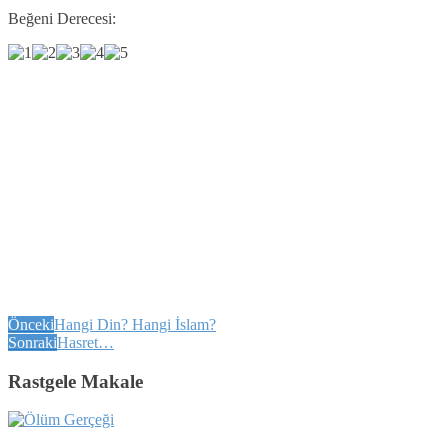
Beğeni Derecesi:
Önceki
Hangi Din? Hangi İslam?
Sonraki
Hasret…
Rastgele Makale