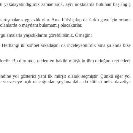
satı yakalayabildiğimiz zamanlarda, ayrı noktalarda bulunan başlangıç
ışmalar saygısızlık olur. Ama birisi çıkıp da farklı gaye için ortamı
ı olanlarda o meydanı bulamamış olacaktırlar.
ygulamalarla yaşadıklarını görebilirsiniz. Örneğin;
m. Herhangi iki sohbet arkadaşını da inceleyebilirdik ama şu anda bize
işlerdir. Bu durumda neden en hakiki mürşidin ilim olduğunu ret eder?
endine yol gösterici yani ilk mürşit olarak seçmiştir. Çünkü eğer yol
ise vesveseye açık olacağından şeytana daha da kötüsü nefse davetiye