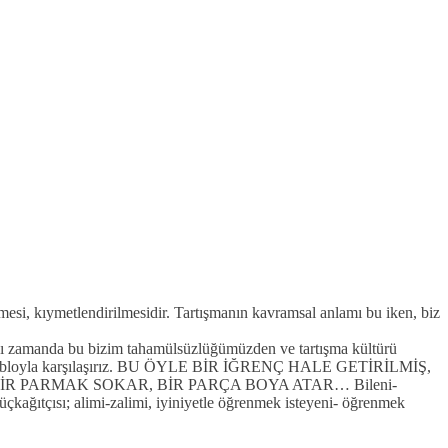
lmesi, kıymetlendirilmesidir. Tartışmanın kavramsal anlamı bu iken, biz
Aynı zamanda bu bizim tahamülsüzlüğümüzden ve tartışma kültürü
 bir tabloyla karşılaşırız. BU ÖYLE BİR İĞRENÇ HALE GETİRİLMİŞ,
İR PARMAK SOKAR, BİR PARÇA BOYA ATAR… Bileni-
çkağıtçısı; alimi-zalimi, iyiniyetle öğrenmek isteyeni- öğrenmek