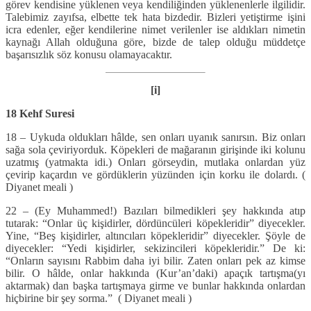
görev kendisine yüklenen veya kendiliğinden yüklenenlerle ilgilidir.
Talebimiz zayıfsa, elbette tek hata bizdedir. Bizleri yetiştirme işini
icra edenler, eğer kendilerine nimet verilenler ise aldıkları nimetin
kaynağı Allah olduğuna göre, bizde de talep olduğu müddetçe
başarısızlık söz konusu olamayacaktır.
[i]
18 Kehf Suresi
18 – Uykuda oldukları hâlde, sen onları uyanık sanırsın. Biz onları
sağa sola çeviriyorduk. Köpekleri de mağaranın girişinde iki kolunu
uzatmış (yatmakta idi.) Onları görseydin, mutlaka onlardan yüz
çevirip kaçardın ve gördüklerin yüzünden için korku ile dolardı. (
Diyanet meali )
22 – (Ey Muhammed!) Bazıları bilmedikleri şey hakkında atıp
tutarak: “Onlar üç kişidirler, dördüncüleri köpekleridir” diyecekler.
Yine, “Beş kişidirler, altıncıları köpekleridir” diyecekler. Şöyle de
diyecekler: “Yedi kişidirler, sekizincileri köpekleridir.” De ki:
“Onların sayısını Rabbim daha iyi bilir. Zaten onları pek az kimse
bilir. O hâlde, onlar hakkında (Kur’an’daki) apaçık tartışma(yı
aktarmak) dan başka tartışmaya girme ve bunlar hakkında onlardan
hiçbirine bir şey sorma.” ( Diyanet meali )