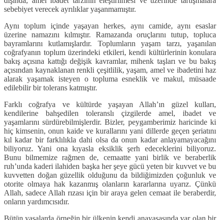
dışında, amel ibadet tarzının eleştirilmesi ve üzerinde tartışmalara
sebebiyet verecek ayrılıklar yaşanmamıştır.
Aynı toplum içinde yaşayan herkes, aynı camide, aynı esaslar
üzerine namazını kılmıştır. Ramazanda oruçlarını tutup, topluca
bayramlarını kutlamışlardır. Toplumların yaşam tarzı, yaşanılan
coğrafyanın toplum üzerindeki etkileri, kendi kültürlerinin konulara
bakış açısına kattığı değişik kavramlar, mihenk taşları ve bu bakış
açısından kaynaklanan renkli çeşitlilik, yaşam, amel ve ibadetini haz
alarak yaşamak isteyen o topluma esneklik ve makul, müsaade
edilebilir bir tolerans katmıştır.
Farklı coğrafya ve kültürde yaşayan Allah’ın güzel kulları,
kendilerine bahşedilen toleranslı çizgilerde amel, ibadet ve
yaşamlarını sürdürebilmişlerdir. Bizler, peygamberimiz haricinde ki
hiç kimsenin, onun kaide ve kurallarını yani dillerde geçen şeriatını
kıl kadar bir farklılıkla dahi olsa da onun kadar anlayamayacağını
biliyoruz. Yani ona kıyasla eksiklik şerh edeceklerini biliyoruz.
Bunu bilmemize rağmen de, cemaatte yani birlik ve beraberlik
ruh’unda kaderi ilahiden başka her şeye gücü yeten bir kuvvet ve bu
kuvvetten doğan güzellik olduğunu da bildiğimizden çoğunluk ve
otorite olmaya hak kazanmış olanların kararlarına uyarız. Çünkü
Allah, sadece Allah rızası için bir araya gelen cemaat ile beraberdir,
onların yardımcısıdır.
Bütün yasalarda örneğin bir ülkenin kendi anayasasında var olan bir