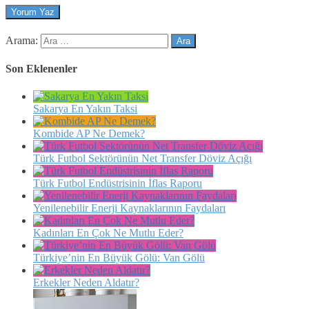
Arama:
Son Eklenenler
Sakarya En Yakın Taksi
Kombide AP Ne Demek?
Türk Futbol Sektörünün Net Transfer Döviz Açığı
Türk Futbol Endüstrisinin İflas Raporu
Yenilenebilir Enerji Kaynaklarının Faydaları
Kadınları En Çok Ne Mutlu Eder?
Türkiye’nin En Büyük Gölü: Van Gölü
Erkekler Neden Aldatır?