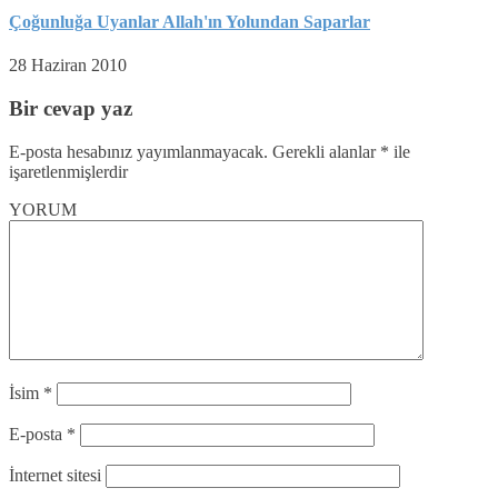
Çoğunluğa Uyanlar Allah'ın Yolundan Saparlar
28 Haziran 2010
Bir cevap yaz
E-posta hesabınız yayımlanmayacak.
Gerekli alanlar
*
ile
işaretlenmişlerdir
YORUM
İsim
*
E-posta
*
İnternet sitesi