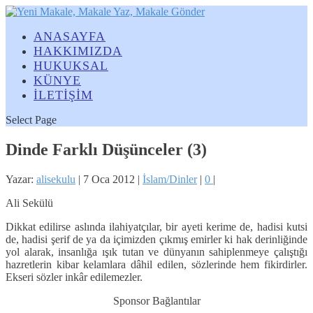
ANASAYFA
HAKKIMIZDA
HUKUKSAL
KÜNYE
İLETİŞİM
Select Page
Dinde Farklı Düşünceler (3)
Yazar:
alisekulu
|
7 Oca 2012
|
İslam/Dinler
|
0
|
Ali Sekülü
Dikkat edilirse aslında ilahiyatçılar, bir ayeti kerime de, hadisi kutsi
de, hadisi şerif de ya da içimizden çıkmış emirler ki hak derinliğinde
yol alarak, insanlığa ışık tutan ve dünyanın sahiplenmeye çalıştığı
hazretlerin kibar kelamlara dâhil edilen, sözlerinde hem fikirdirler.
Ekseri sözler inkâr edilemezler.
Sponsor Bağlantılar