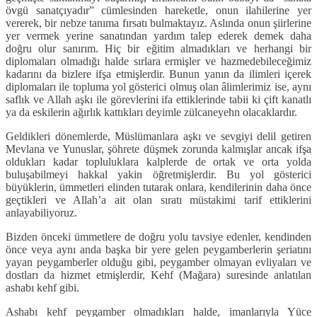
övgü sanatçıyadır” cümlesinden hareketle, onun ilahilerine yer
vererek, bir nebze tanıma fırsatı bulmaktayız. Aslında onun şiirlerine
yer vermek yerine sanatından yardım talep ederek demek daha
doğru olur sanırım. Hiç bir eğitim almadıkları ve herhangi bir
diplomaları olmadığı halde sırlara ermişler ve hazmedebileceğimiz
kadarını da bizlere ifşa etmişlerdir. Bunun yanın da ilimleri içerek
diplomaları ile topluma yol gösterici olmuş olan âlimlerimiz ise, aynı
saflık ve Allah aşkı ile görevlerini ifa ettiklerinde tabii ki çift kanatlı
ya da eskilerin ağırlık kattıkları deyimle zülcaneyehn olacaklardır.
Geldikleri dönemlerde, Müslümanlara aşkı ve sevgiyi delil getiren
Mevlana ve Yunuslar, şöhrete düşmek zorunda kalmışlar ancak ifşa
oldukları kadar topluluklara kalplerde de ortak ve orta yolda
buluşabilmeyi hakkal yakin öğretmişlerdir. Bu yol gösterici
büyüklerin, ümmetleri elinden tutarak onlara, kendilerinin daha önce
geçtikleri ve Allah’a ait olan sıratı müstakimi tarif ettiklerini
anlayabiliyoruz.
Bizden önceki ümmetlere de doğru yolu tavsiye edenler, kendinden
önce veya aynı anda başka bir yere gelen peygamberlerin şeriatını
yayan peygamberler olduğu gibi, peygamber olmayan evliyaları ve
dostları da hizmet etmişlerdir, Kehf (Mağara) suresinde anlatılan
ashabı kehf gibi.
Ashabı kehf peygamber olmadıkları halde, imanlarıyla Yüce