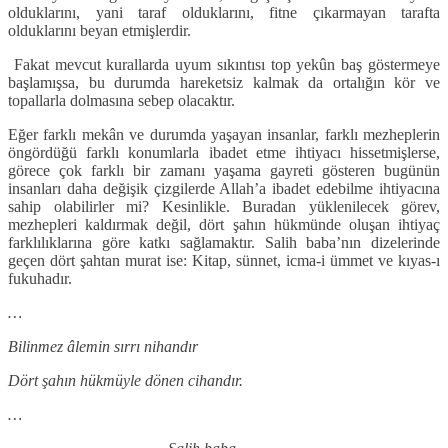
olduklarını, yani taraf olduklarını, fitne çıkarmayan tarafta
olduklarını beyan etmişlerdir.
Fakat mevcut kurallarda uyum sıkıntısı top yekûn baş göstermeye
başlamışsa, bu durumda hareketsiz kalmak da ortalığın kör ve
topallarla dolmasına sebep olacaktır.
Eğer farklı mekân ve durumda yaşayan insanlar, farklı mezheplerin
öngördüğü farklı konumlarla ibadet etme ihtiyacı hissetmişlerse,
görece çok farklı bir zamanı yaşama gayreti gösteren bugünün
insanları daha değişik çizgilerde Allah’a ibadet edebilme ihtiyacına
sahip olabilirler mi? Kesinlikle. Buradan yüklenilecek görev,
mezhepleri kaldırmak değil, dört şahın hükmünde oluşan ihtiyaç
farklılıklarına göre katkı sağlamaktır. Salih baba’nın dizelerinde
geçen dört şahtan murat ise: Kitap, sünnet, icma-i ümmet ve kıyas-ı
fukuhadır.
…
Bilinmez âlemin sırrı nihandır
Dört şahın hükmüyle dönen cihandır.
…