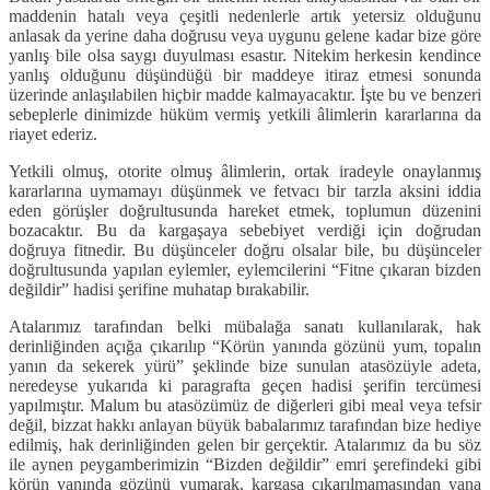
maddenin hatalı veya çeşitli nedenlerle artık yetersiz olduğunu
anlasak da yerine daha doğrusu veya uygunu gelene kadar bize göre
yanlış bile olsa saygı duyulması esastır. Nitekim herkesin kendince
yanlış olduğunu düşündüğü bir maddeye itiraz etmesi sonunda
üzerinde anlaşılabilen hiçbir madde kalmayacaktır. İşte bu ve benzeri
sebeplerle dinimizde hüküm vermiş yetkili âlimlerin kararlarına da
riayet ederiz.
Yetkili olmuş, otorite olmuş âlimlerin, ortak iradeyle onaylanmış
kararlarına uymamayı düşünmek ve fetvacı bir tarzla aksini iddia
eden görüşler doğrultusunda hareket etmek, toplumun düzenini
bozacaktır. Bu da kargaşaya sebebiyet verdiği için doğrudan
doğruya fitnedir. Bu düşünceler doğru olsalar bile, bu düşünceler
doğrultusunda yapılan eylemler, eylemcilerini “Fitne çıkaran bizden
değildir” hadisi şerifine muhatap bırakabilir.
Atalarımız tarafından belki mübalağa sanatı kullanılarak, hak
derinliğinden açığa çıkarılıp “Körün yanında gözünü yum, topalın
yanın da sekerek yürü” şeklinde bize sunulan atasözüyle adeta,
neredeyse yukarıda ki paragrafta geçen hadisi şerifin tercümesi
yapılmıştır. Malum bu atasözümüz de diğerleri gibi meal veya tefsir
değil, bizzat hakkı anlayan büyük babalarımız tarafından bize hediye
edilmiş, hak derinliğinden gelen bir gerçektir. Atalarımız da bu söz
ile aynen peygamberimizin “Bizden değildir” emri şerefindeki gibi
körün yanında gözünü yumarak, kargaşa çıkarılmamasından yana