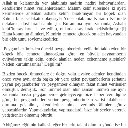
Allah’ın kelamında yer alabilmiş nadirin nadiri bahtiyarlardan,
kendilerine nimet verilenlerdendir. Malum kehf suresinde ki ayeti
kerimelerde anlatılan ashabı kehf’i bırakmayan bir köpek olan
Kıtmir bile, sadakati dolayısıyla Yüce kitabımız Kuran-ı Kerimde
defalarca, dost tarafta anılmıştır. Bu anılma ayını zamanda, Ashabı
kehf’in sayılarına ilave edilip, onlardan sayılarak pekiştirilmiştir.[i]
Hatta konunun âlimleri, Kıtmirin cennete girecek on adet hayvandan
biri olduğunu söylemektedirler.
Peygamber’imizden önceki peygamberlerin velilerini takip eden bir
köpek bile cennete alınacağına göre, en büyük peygamberin
evliyalarını takip edip, örnek alanlar, neden cehenneme girsinler?
Neden kurtulmasınlar? Değil mi?
Bizden önceki ümmetlere de doğru yolu tavsiye edenler, kendinden
önce veya aynı anda başka bir yere gelen peygamberlerin şeriatını
yayan peygamberler ve peygamber olmayan fakat nimet verilenler
olmuştur, demiştik. Son ümmet olan ahir zaman ümmeti ise aynı
zamanda başka peygamberde gelmeyeceği bize haber verildiğine
göre, bu peygamberler yerine peygamberimizin varisi olabilecek
duruma gelebilmiş kendilerine nimet verilmiş âlimler görev
yapacaklardır. Yapmaktadırlar, yapmasalardı bize bir şeyler vererek
yetiştirenler olmamış olurdu.
Aldığımız eğitimin kalitesi, eğer bizlerin talebi olumlu yönde ise bu