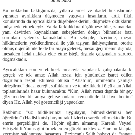
Salih baba
Bu noktadan baktığımızda, yıllarca amel ve ibadet hususlarında
yıpratıcı ayrılıklara düşmeden yaşayan insanların, artık fıkıh
konularında da ayrıcalıklara düşebileceklerini, düşmekte olduklarını
müşahede etmekteyiz. Ya da farklılıklara düşülmese bile, zamandan
yani devirden kaynaklanan sebeplerden dolayı bilinenler bazı
sorunlara yetersiz kalmaktadır. Bu sebeple, üzerinde, meşru
hükümetlerin yetkilendirmesi ile yük taşıyan ilahiyatçıların, otorite
olmuş diğer âlimlerle de bir araya gelerek, mesai geçirmenin dışında,
mesaiden helal nafaka elde etme isteği dışında çalışmaları zarureti
doğmaktadır.
Ayrıcalıklara son verebilmek amacıyla yapılacak çalışmalarda ki
gerçek ve tek amaç Allah rızası için günümüze işaret edilen
doğruların tespit edilmesi olursa “Allah’ım, ümmetimi yanlışta
birleştirme” duası gereği, saflıklarını ve temizliklerini ölçü alan Allah
toplantılarında hazır bulunacaktır. “Kim, Allah rızası dışında bir şey
gözetmeden bir araya gelirse onların cemaatinde ki ilave benim”
diyen Hz. Allah yol göstericiliği yapacaktır.
Rabbimiz “siz bildiklerinizi uygulayın, bilmediklerinizi ben
öğretirim” (Hadisi kutsi) buyurarak bizleri cesaretlendirmektedir. Bu
emrin gerçekliğini de, Hiçbir eğitim almamış Karenli Veysel,
Eskişehirli Yunus gibi örneklerden görebilmekteyiz. Yine bu kitapta,
geçmişte saklanmayı başarmış, Erzincanlı Salih babayı da “sanata