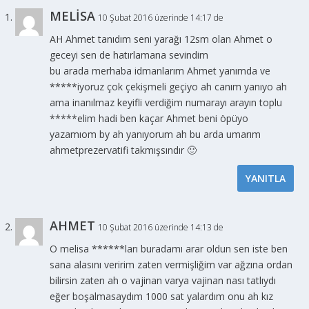
MELİSA
10 Şubat 2016 üzerinde 14:17 de
AH Ahmet tanıdım seni yarağı 12sm olan Ahmet o
geceyi sen de hatırlamana sevindim
bu arada merhaba idmanlarım Ahmet yanımda ve
*****iyoruz çok çekişmeli geçiyo ah canım yanıyo ah
ama inanılmaz keyifli verdiğim numarayı arayın toplu
*****elim hadi ben kaçar Ahmet beni öpüyo
yazamıom by ah yanıyorum ah bu arda umarım
ahmetprezervatifi takmışsındır 🙂
YANITLA
AHMET
10 Şubat 2016 üzerinde 14:13 de
O melisa ******ları buradamı arar oldun sen iste ben
sana alasını veririm zaten vermişliğim var ağzına ordan
bilirsin zaten ah o vajinan varya vajinan nası tatlıydı
eğer boşalmasaydım 1000 sat yalardım onu ah kız