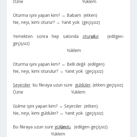
Özne Yüklem
Oturma işini yapan kim? → Babam (etken)
Ne, neyi, kimi oturur? → Yanıt yok (geçişsiz)
Yemekten sonra hep salonda
otur
ul
ur
. (edilgen-
geçişsiz)
Yüklem
Oturma işini yapan kim? → Belli değil (edilgen)
Ne, neyi, kimi oturulur? → Yanıt yok (geçişsiz)
Seyirciler
bu fıkraya uzun süre
güldüler
. (etken-geçişsiz)
Özne Yüklem
Gülme işini yapan kim? → Seyirciler (etken)
Ne, neyi, kimi güldüler? → Yanıt yok (geçişsiz)
Bu fıkraya uzun süre
gül
ün
dü
. (edilgen-geçişsiz)
Yüklem