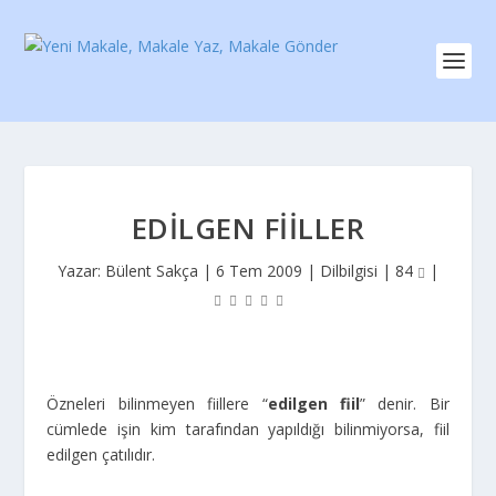
EDILGEN FIILLER
Yazar:
Bülent Sakça
|
6 Tem 2009
|
Dilbilgisi
|
84
|
Özneleri bilinmeyen fiillere “
edilgen fiil
” denir. Bir
cümlede işin kim tarafından yapıldığı bilinmiyorsa, fiil
edilgen çatılıdır.