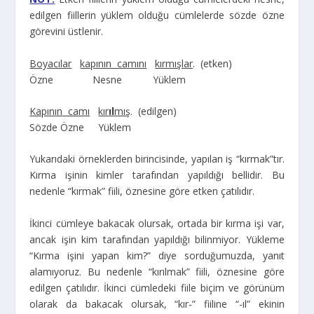
edilgen fiillerin yüklem olduğu cümlelerde sözde özne
görevini üstlenir.
Boyacılar
kapının camını
kırmışlar
. (etken)
Özne Nesne Yüklem
Kapının camı
kır
ıl
mış
. (edilgen)
Sözde Özne Yüklem
Yukarıdaki örneklerden birincisinde, yapılan iş “kırmak”tır.
Kırma işinin kimler tarafından yapıldığı bellidir. Bu
nedenle “kırmak” fiili, öznesine göre etken çatılıdır.
İkinci cümleye bakacak olursak, ortada bir kırma işi var,
ancak işin kim tarafından yapıldığı bilinmiyor. Yükleme
“Kırma işini yapan kim?” diye sorduğumuzda, yanıt
alamıyoruz. Bu nedenle “kırılmak” fiili, öznesine göre
edilgen çatılıdır. İkinci cümledeki fiile biçim ve görünüm
olarak da bakacak olursak, “kır-” fiiline “-ıl” ekinin