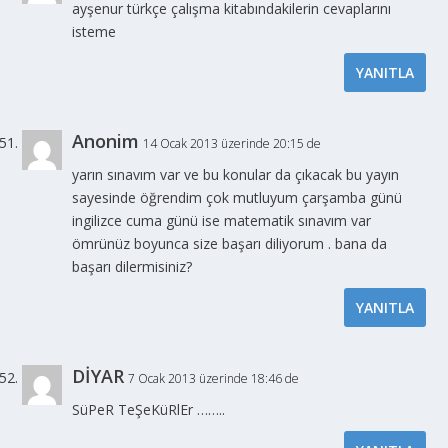
ayşenur türkçe çalışma kitabındakilerin cevaplarını
isteme
YANITLA
Anonim
14 Ocak 2013 üzerinde 20:15 de
yarın sınavım var ve bu konular da çıkacak bu yayın
sayesinde öğrendim çok mutluyum çarşamba günü
ingilizce cuma günü ise matematik sınavım var
ömrünüz boyunca size başarı diliyorum . bana da
başarı dilermisiniz?
YANITLA
DİYAR
7 Ocak 2013 üzerinde 18:46 de
SüPeR TeŞeKüRlEr ……..