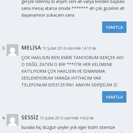
gerçek telinmiş bi arıyım seni ah varya benden başkası
sana mesaj atarsa onuda ******* ah çok güzelsin ah
dayanamıon sokacam sana
YANITLA
MELİSA
10 Şubat 2016 üzerinde 14:10 de
ÇOK HAKLISIN BEN EMİRİ TANIYORUM GERÇEK ADI
O DEĞİL ZATEN O BİR ***İTİR HER KELİMENE
KATILIYORM ÇOK HAKLISIN VE İDMANIMA
SESLENİYORUM YARAĞA İHTİYACIM VAR
TELEFONUM 05531257061 ARAYIN SEVİŞELİM 🙂
YANITLA
SESSİZ
10 Şubat 2016 üzerinde 14:02 de
burada hiç düzgün şeyler yok eğer bizim sitemize