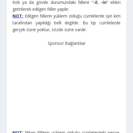
Kök ya da gövde durumundaki fiillere “
-il
,
-in
” ekleri
getirilerek edilgen fiiller yapılır.
NOT:
Edilgen fiillerin yüklem olduğu cümlelerde işin kim
tarafından yapıldığı belli değildir. Bu tip cümlelerde
gerçek özne yoktur, sözde özne vardır.
Sponsor Bağlantılar
NOT:
Etken fiillerin yüklem olduğu cümlelerdeki nesne,