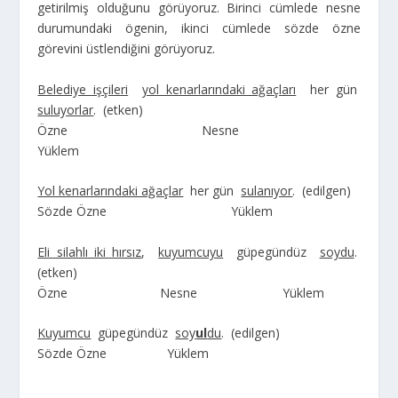
getirilmiş olduğunu görüyoruz. Birinci cümlede nesne
durumundaki ögenin, ikinci cümlede sözde özne
görevini üstlendiğini görüyoruz.
Belediye işçileri
yol kenarlarındaki ağaçları
her gün
suluyorlar
. (etken)
Özne Nesne
Yüklem
Yol kenarlarındaki ağaçlar
her gün
sulanıyor
. (edilgen)
Sözde Özne Yüklem
Eli silahlı iki hırsız
,
kuyumcuyu
güpegündüz
soydu
.
(etken)
Özne Nesne Yüklem
Kuyumcu
güpegündüz
soy
ul
du
. (edilgen)
Sözde Özne Yüklem