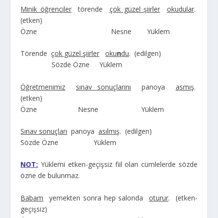
Minik öğrenciler
törende
çok güzel şiirler
okudular
.
(etken)
Özne Nesne Yüklem
Törende
çok güzel şiirler
oku
n
du
. (edilgen)
Sözde Özne Yüklem
Öğretmenimiz
sınav sonuçlarını
panoya
asmış
.
(etken)
Özne Nesne Yüklem
Sınav sonuçları
panoya
asılmış
. (edilgen)
Sözde Özne Yüklem
NOT:
Yüklemi etken-geçişsiz fiil olan cümlelerde sözde
özne de bulunmaz.
Babam
yemekten sonra hep salonda
oturur
. (etken-
geçişsiz)